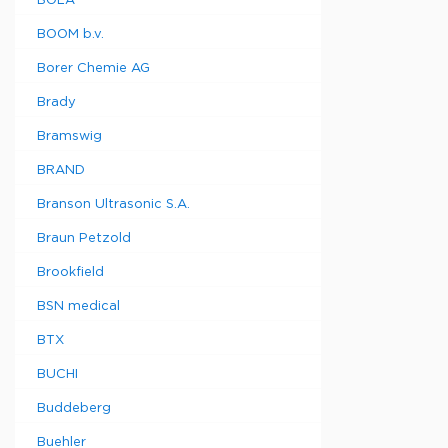
BOLA
BOOM b.v.
Borer Chemie AG
Brady
Bramswig
BRAND
Branson Ultrasonic S.A.
Braun Petzold
Brookfield
BSN medical
BTX
BUCHI
Buddeberg
Buehler