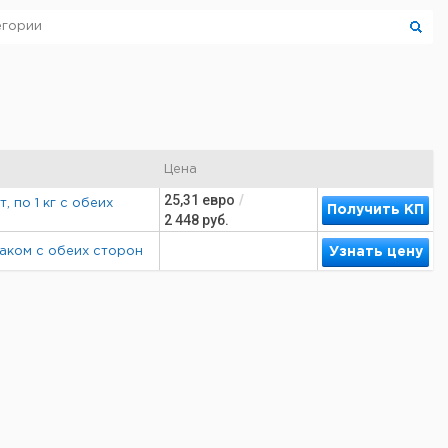
Цена
25,31
евро
/
 по 1 кг с обеих
Получить КП
2 448
руб.
 лаком с обеих сторон
Узнать цену