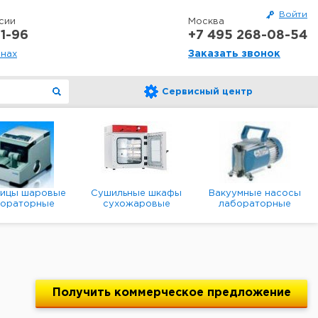
Войти
сии
Москва
1-96
+7 495 268-08-54
Заказать звонок
онах
Сервисный центр
ницы шаровые
Сушильные шкафы
Вакуумные насосы
бораторные
сухожаровые
лабораторные
анетарные
лабораторные
диафрагменные
мембранные
Получить
коммерческое
предложение