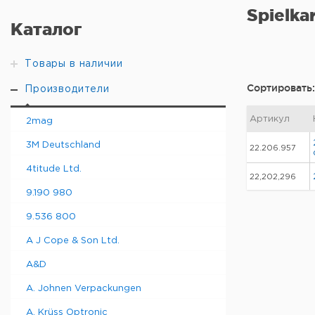
Spielka
Каталог
Товары в наличии
Сортировать:
Производители
Артикул
2mag
3M Deutschland
22.206.957
4titude Ltd.
22,202,296
9.190 980
9.536 800
A J Cope & Son Ltd.
A&D
A. Johnen Verpackungen
A. Krüss Optronic