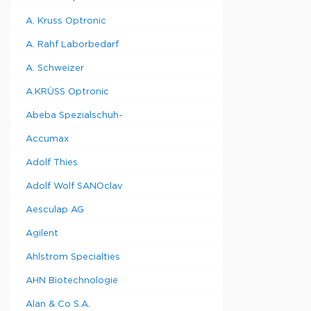
A. Kruss Optronic
A. Rahf Laborbedarf
A. Schweizer
A.KRÜSS Optronic
Abeba Spezialschuh-
Accumax
Adolf Thies
Adolf Wolf SANOclav
Aesculap AG
Agilent
Ahlstrom Specialties
AHN Biotechnologie
Alan & Co S.A.