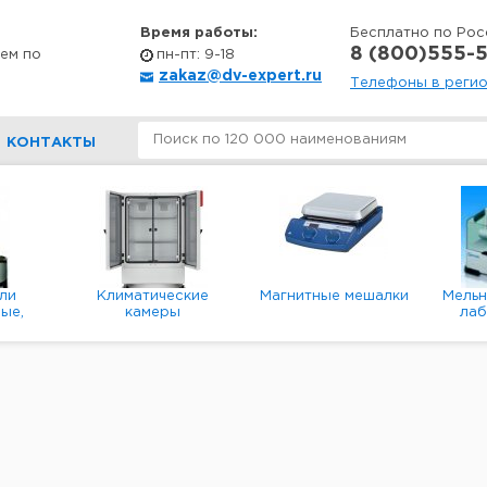
Время работы:
Бесплатно по Рос
8 (800)555-5
ем по
пн-пт: 9-18
zakaz@dv-expert.ru
Телефоны в реги
КОНТАКТЫ
ли
Климатические
Магнитные мешалки
Мель
ые,
камеры
ла
е,
пл
ые