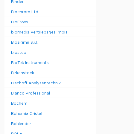
Binder
Biochrom Ltd.
BioFroxx
biomedis Vertriebsges. mbH
Biosigma S.r.l.
biostep
BioTek Instruments
Birkenstock
Bischoff Analysentechnik
Blanco Professional
Bochem
Bohemia Cristal
Bohlender