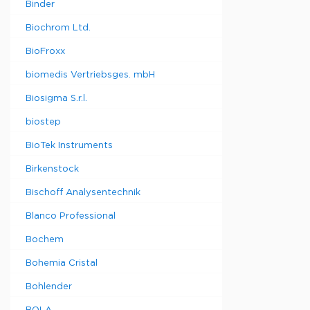
Binder
Biochrom Ltd.
BioFroxx
biomedis Vertriebsges. mbH
Biosigma S.r.l.
biostep
BioTek Instruments
Birkenstock
Bischoff Analysentechnik
Blanco Professional
Bochem
Bohemia Cristal
Bohlender