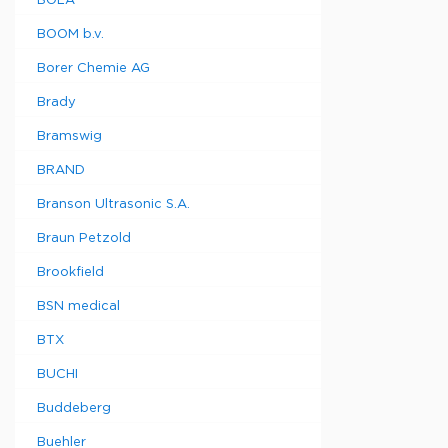
BOLA
BOOM b.v.
Borer Chemie AG
Brady
Bramswig
BRAND
Branson Ultrasonic S.A.
Braun Petzold
Brookfield
BSN medical
BTX
BUCHI
Buddeberg
Buehler