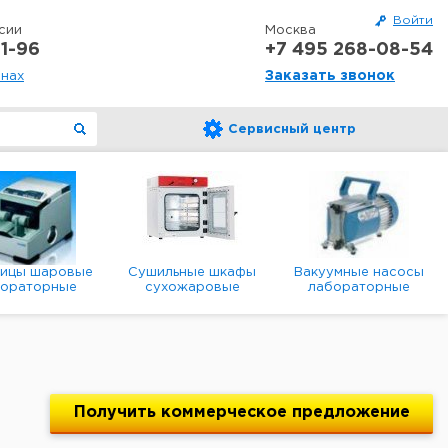
Войти
сии
Москва
1-96
+7 495 268-08-54
Заказать звонок
онах
Сервисный центр
ницы шаровые
Сушильные шкафы
Вакуумные насосы
бораторные
сухожаровые
лабораторные
анетарные
лабораторные
диафрагменные
мембранные
Получить
коммерческое
предложение