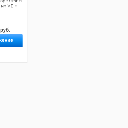
urope GmbH
5 мм VE =
руб.
жение