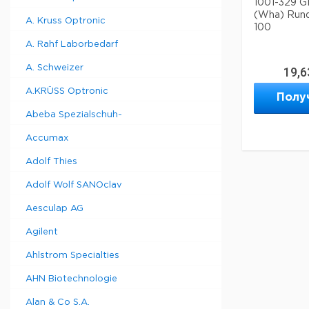
1001-329 G
(Wha) Rundf
A. Kruss Optronic
100
A. Rahf Laborbedarf
A. Schweizer
19,6
A.KRÜSS Optronic
Полу
Abeba Spezialschuh-
Accumax
Adolf Thies
Adolf Wolf SANOclav
Aesculap AG
Agilent
Ahlstrom Specialties
AHN Biotechnologie
Alan & Co S.A.