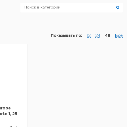
Показывать по:
48
12
24
Все
urope
te 1, 25