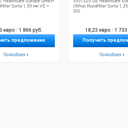
E Healthcare Europe GmbH
1001-325 GE Healthcare E
ilter Sorte 1, 30 мм VE =
(Wha) Rundfilter Sorte 1, 2
100
3
евро
1 866
руб.
18,23
евро
1 733
/
/
чить предложение
Получить предло
Подробнее
Подробнее