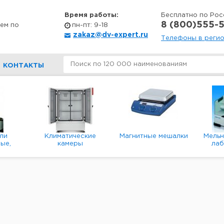
Время работы:
Бесплатно по Рос
8 (800)555-5
ем по
пн-пт: 9-18
zakaz@dv-expert.ru
Телефоны в реги
КОНТАКТЫ
ли
Климатические
Магнитные мешалки
Мель
ые,
камеры
ла
е,
пл
ые