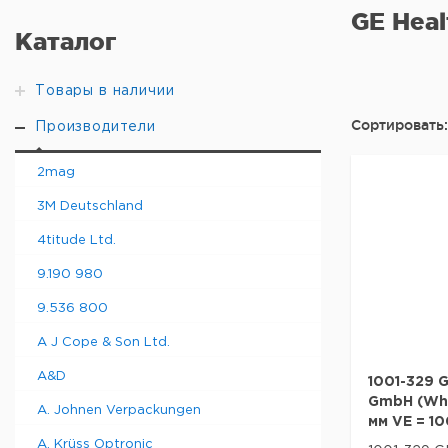
GE Hea
Каталог
Товары в наличии
Сортировать:
Производители
2mag
3M Deutschland
4titude Ltd.
9.190 980
9.536 800
A J Cope & Son Ltd.
A&D
1001-329 G
GmbH (Wha)
A. Johnen Verpackungen
мм VE = 10
A. Krüss Optronic