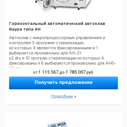
Горизонтальный автоматический автоклав
Raypa типа AH
Автоклав с микропроцессорным управлением и
контролем 5 программ стерилизации,
из которых 4 являются фиксированными и 1
выбирается произвольно для AH-21
s2 dry и 10 програм стерелизации из которых 4
фиксированы и 6 выбираются произвольно для AHS-
75 dry.
1 115 567
1 785 007
от
до
руб.
- Диапазон рабочих температур от 100°C до 135°C
- RS 232 интерфейс
Получить предложение
- Полностью автоматические функции
- С резервуаром для воды, пре-вакуумом и сушкой
- Корпус и крышка с AISI 304 нержавеющей стали
Подробнее
- Камера стерилизации, крышка и уплотнительная
система из нержавеющей стали AISI 304
- Электрические обогреватели с безопасными
нагревательными элементами
- Клапан безопасности
- Защитный термостат