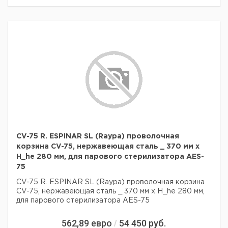
элементы размещены в камеры
- Клапан безопасности
- Безопасный термостат
- Автоматическая утилизация пара управляемая
микропроцессором
- Ручной клапан для опорожнения стерилизационной
камеры и для отвода пара
Требования к электроснабжению:
AES-12 и AES-75: 230В, 16А, однофазна
AES-110 и AES-150: 380В, 3-фазна
Камера
Объем
Мощность
Ширина
Длина
Высота
К
Тип
диам. х
л
Вт
мм
мм
мм
в
Г мм
CV-75 R. ESPINAR SL (Raypa) проволочная
корзина CV-75, нержавеющая сталь _ 370 мм x
AES-
250 x
12
1000
490
500
520
1
H_he 280 мм, для парового стерилизатора AES-
12
270
75
AES-
300 x
28
2000
510
560
1010
1
28
400
CV-75 R. ESPINAR SL (Raypa) проволочная корзина
AES-
300 x
CV-75, нержавеющая сталь _ 370 мм x H_he 280 мм,
50
3200
510
560
1270
1
50
700
для парового стерилизатора AES-75
AES-
400 x
75
3200
620
730
1090
1
75
600
562,89
евро
54 450
руб.
/