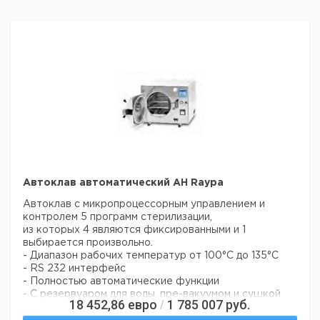
Автоклав автоматический AH Raypa
Автоклав с микропроцессорным управлением и
контролем 5 программ стерилизации,
из которых 4 являются фиксированными и 1
выбирается произвольно.
- Диапазон рабочих температур от 100°C до 135°C
- RS 232 интерфейс
- Полностью автоматические функции
- С резервуаром для воды, пре-вакуумом и сушкой
18 452,86
евро
1 785 007
руб.
/
- Корпус и крышка с AISI 304 нержавеющей стали