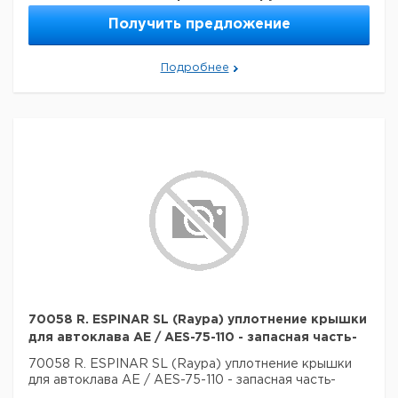
AES-
400 x
110
4500
630
730
1330
1
110
Получить предложение
850
AES-
500 x
150
6000
760
850
1310
1
150
750
Подробнее
70058 R. ESPINAR SL (Raypa) уплотнение крышки
для автоклава AE / AES-75-110 - запасная часть-
70058 R. ESPINAR SL (Raypa) уплотнение крышки
для автоклава AE / AES-75-110 - запасная часть-