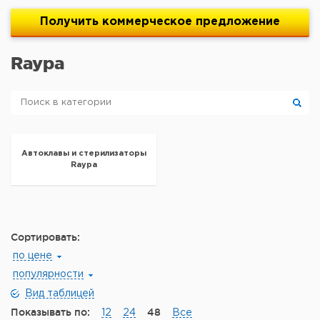
Получить
коммерческое
предложение
Raypa
Автоклавы и стерилизаторы
Raypa
Сортировать:
по цене
популярности
Вид таблицей
Показывать по:
48
12
24
Все