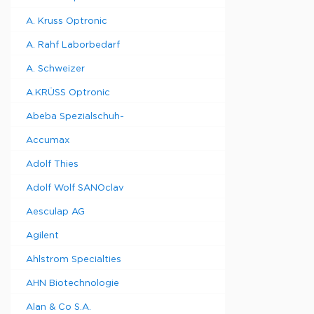
A. Kruss Optronic
A. Rahf Laborbedarf
A. Schweizer
A.KRÜSS Optronic
Abeba Spezialschuh-
Accumax
Adolf Thies
Adolf Wolf SANOclav
Aesculap AG
Agilent
Ahlstrom Specialties
AHN Biotechnologie
Alan & Co S.A.