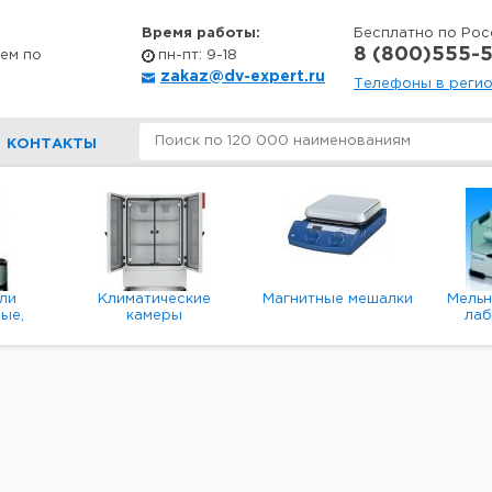
Время работы:
Бесплатно по Рос
8 (800)555-5
ем по
пн-пт: 9-18
zakaz@dv-expert.ru
Телефоны в реги
КОНТАКТЫ
ли
Климатические
Магнитные мешалки
Мель
ые,
камеры
ла
е,
пл
ые