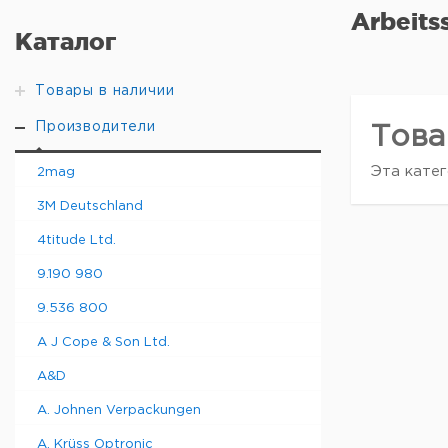
Arbeits
Каталог
Товары в наличии
Производители
Това
Эта катег
2mag
3M Deutschland
4titude Ltd.
9.190 980
9.536 800
A J Cope & Son Ltd.
A&D
A. Johnen Verpackungen
A. Krüss Optronic