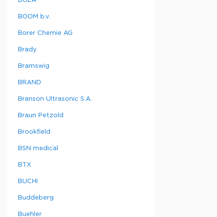
BOLA
BOOM b.v.
Borer Chemie AG
Brady
Bramswig
BRAND
Branson Ultrasonic S.A.
Braun Petzold
Brookfield
BSN medical
BTX
BUCHI
Buddeberg
Buehler