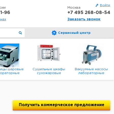
Войти
сии
Москва
1-96
+7 495 268-08-54
Заказать звонок
онах
Сервисный центр
ницы шаровые
Сушильные шкафы
Вакуумные насосы
бораторные
сухожаровые
лабораторные
анетарные
лабораторные
диафрагменные
мембранные
Получить
коммерческое
предложение