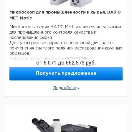
161-
Тринокулярный
1
6287151
TP
Микроскоп для промышленности и сырья, BA310
SMZ-
MET Motic
171-
Тринокулярный
1
7659855
TP
Микроскопы серии BA310 MET являются идеальными
для промышленного контроля качества и
Светодиодная
исследования сырья.
60T
кольцевая
1
7655592
Доступны разные варианты оснований для задач с
подсветка
применения светлого поля или исследования крупных
образцов.
Тринокулярный микроскоп BA310 MET
от
6 071
до
662 573
руб.
- Оптика Infinity [CCIS®]
- Тринокулярный тубус 30° (Разделение света
Получить предложение
100:00/20:80), F.N. 20
- Межзрачковое расстояние 48-75 мм
- Широкоугольные объективы N-WF10X/20mm с
Подробнее
регулировкой диоптрий и резиновыми накладками
- инвертированная револьверная головка на четыре
объектива
- План-ахроматические объективы CCIS LM 5x, 10x,
20x, 50x
- Грубая и точная коаксиальная регулировка
- Механический предметный столик 180х140, с
твердым покрытием, встроенной коаксиальной