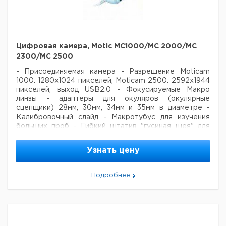
ST 36C-
6LED
LED
1
9727010
Akku с UK
штекером
Цифровая камера, Motic MC1000/МС 2000/МС
2300/МС 2500
- Присоединяемая камера
- Разрешение Moticam
1000: 1280x1024 пикселей, Moticam 2500:
2592x1944
пикселей, выход USB2.0
- Фокусируемые Макро
линзы
- адаптеры для окуляров (окулярные
сцепщики) 28мм, 30мм, 34мм и 35мм в диаметре
-
Калибровочный слайд
- Макротубус для изучения
больших проб
- Гибкий штатив "гусиная шея" для
крепления камеры (только Moticam 1000)
- B&S
адаптер подгонки микроскопного окуляра (только
Узнать цену
Moticam 2500)
- Motic Images Plus 2.0 ML
программное обеспечения для ПК (требуется Win
XP или более новые версии)
- Motic Images Plus 2.0
Подробнее
ML программное обеспечение для Mac (требуется
OSX или более новые версии)
Цена
Цена
Кол-
Кат.
с
с
Срок
Тип
Описание
во в