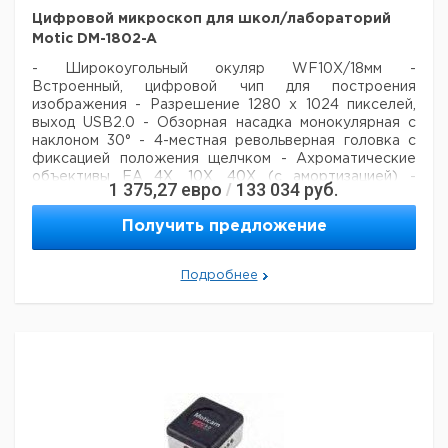
Цифровой микроскоп для школ/лабораторий
Motic DM-1802-A
- Широкоугольный окуляр WF10X/18мм
-
Встроенный, цифровой чип для построения
изображения
- Разрешение 1280 x 1024 пикселей,
выход USB2.0
- Обзорная насадка монокулярная с
наклоном 30°
- 4-местная револьверная головка с
фиксацией положения щелчком
- Ахроматические
объективы EA 4X, 10X, 40X (с амортизацией)
-
1 375,27
евро
133 034
руб.
/
Фокусируемый конденсор Аббе (N.A. 1.25)
-
Отдельные предварительная и тонкая настройки
-
Получить предложение
Встроенная механическая подставка с коаксиальным
контролем и держателем слайда
- Регулируемая
12В/20Вт галогенная подсветка
- Для
Подробнее
электроснабжения 220-240В, со штекером (CE)
-
Motic Images Plus 2.0 ML программное обеспечения
для РС (требуется Win XP или более поздние
версии)
- Motic Images Plus 2.0 ML программное
обеспечение для Mac (требуется Apple OSX или
более поздние версии)
- Чехол от пыли
-
Калибровочный слайд
Цена
Цена
Кол-