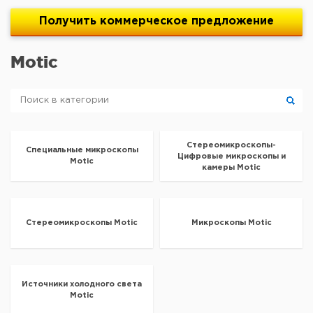
Получить
коммерческое
предложение
Motic
Стереомикроскопы-
Специальные микроскопы
Цифровые микроскопы и
Motic
камеры Motic
Стереомикроскопы Motic
Микроскопы Motic
Источники холодного света
Motic