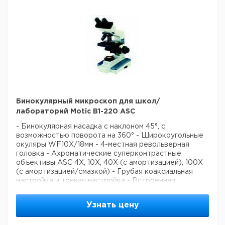
изображений)
- Программное обеспечение Motic Images Plus 2.0 ML
- Операционная система: Windows XP (и выше), Mac
OS X
- 4-точечный калибровочный слайд
- Блок питания на 100 - 240 В
- Дистанционное управление
Бинокулярный микроскоп для школ/
лабораторий Motic B1-220 ASC
- Бинокулярная насадка с наклоном 45°, с
возможностью поворота на 360°
- Широкоугольные
окуляры WF10X/18мм
- 4-местная револьверная
головка
- Ахроматические суперконтрастные
объективы ASC 4X, 10X, 40X (с амортизацией), 100X
(с амортизацией/смазкой)
- Грубая коаксиальная
настройка и тонкая настройка
- Встроенная
механическая подставка с коаксиальным контролем
-
Фокусируемый N.A. 1.25 конденсор Аббе
- Ирисовая
Узнать цену
диафрагма с держателем фильтров
- Регулируемая
12В/20Вт галогенная подсветка
- Для