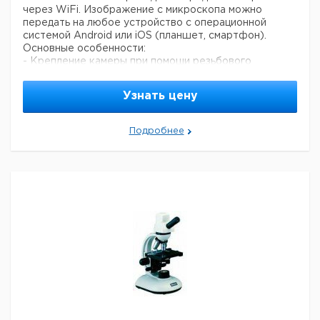
через WiFi. Изображение с микроскопа можно
передать на любое устройство с операционной
системой Android или iOS (планшет, смартфон).
Основные особенности:
- Крепление камеры при помощи резьбового
соединения C-mount
- Матрица: CMOS, 1/3"
Узнать цену
- Живое разрешение: 1,3 Мпикс (1280 х 1024)
- Выход: WiFi
- Фокусируемая линза: 12 мм
Подробнее
- Два адаптера для окуляров переменного диаметра
- Макроувеличительная трубка с линзой для работы с
большими объектами
- Питание через USB
- Программное обеспечение Motic Images Plus 2.0
- Калибровочный слайд с четырьмя точками
- Операционная система: Windows XP и выше, Mac
OS X, Android, iOS