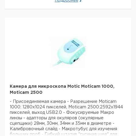
Подробнее
OS X
Цена
Цена
Кол-
Кат.
с
с
Срок
Тип
Описание
во в
номер
НДС,
НДС,
поставки
упак.
евро
руб
1 Мпикс
(макс.
MOTICAM
800 х
1
6253608
1
600
пикс.)
1,3 Мпикс
(макс.
MOTICAM
1280 х
1
6253609
1SP
1024
Камера для микроскопа Motic Moticam 1000,
пикс.)
Moticam 2500
2 Мпикс
- Присоединяемая камера
- Разрешение Moticam
(макс.
MOTICAM
1000: 1280x1024 пикселей, Moticam 2500:2592x1944
1600 х
1
6253610
2
пикселей, выход USB2.0
- Фокусируемые Макро
2000
линзы
- адапторы для окуляров (окулярные
пикс.)
сцепщики) 28мм, 30мм, 34мм и 35мм в диаметре
-
3 Мпикс
Калибровочный слайд
- Макротубус для изучения
(макс.
MOTICAM
больших проб
- Гибкий штатив "гусиная шея" для