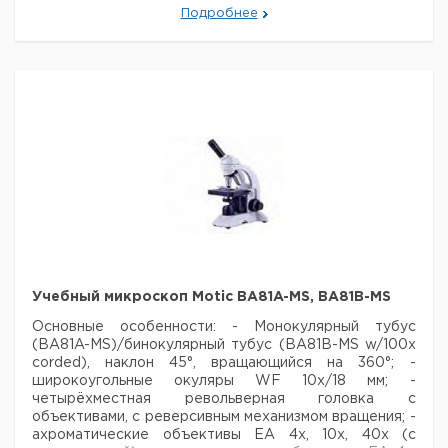
контролем и правосторонним регулированием
-
Подробнее
Ахроматический N.A. 0.90 откидной конденсер Abbe
с ирисовой стойкой
- Синий фильтр (45мм в
диаметре)
- 6В/30Вт подсветка в системе
освещения по Келлеру
- Для электроснабжения 100-
240В, со штекером (CE)
Цена
Цена
Кол-
Кат.
с
с
Срок
Тип
во в
номер
НДС,
НДС,
поставки
упак.
евро
руб
Модульная
микроскопная
1
9727017
платформа
Motic BA400 Set
Модульная
Учебный микроскоп Motic BA81A-MS, BA81B-MS
микроскопная
Основные особенности:
платформа
1
9727018
- Монокулярный тубус
(BA81A-MS)/бинокулярный тубус (BA81B-MS w/100x
Motic BA400 Set
corded),
c UK штекером
наклон 45°, вращающийся на 360°;
-
широкоугольные окуляры WF 10x/18 мм;
-
четырёхместная револьверная головка с
объективами, с реверсивным механизмом вращения;
-
ахроматические объективы EA 4x, 10x, 40x (с