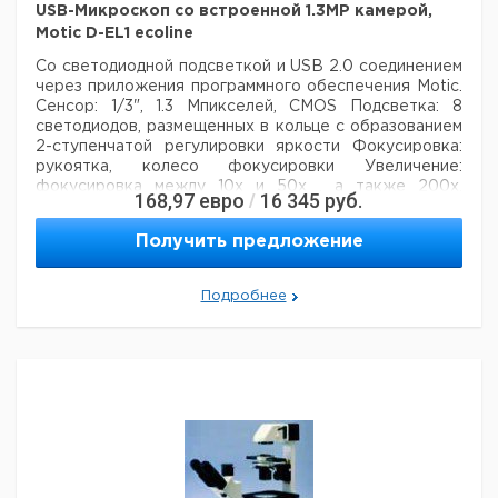
USB-Микроскоп со встроенной 1.3MP камерой,
Цифровой
Motic D-EL1 ecoline
стереомикроскоп,
Motic DM-143-
1
9727012
Со светодиодной подсветкой и USB 2.0 соединением
FBGG-C с UK-
через приложения
программного обеспечения Motic.
вилкой
Сенсор: 1/3", 1.3 Мпикселей, CMOS
Подсветка: 8
светодиодов, размещенных в кольце с образованием
2-ступенчатой регулировки яркости
Фокусировка:
рукоятка, колесо фокусировки
Увеличение:
фокусировка между 10х и 50х , а также 200х,
168,97
евро
16 345
руб.
/
зависит от размера экрана
Захват: кнопка прямого
захвата и с помощью программного обеспечения
Получить предложение
Питание: напрямую от компьютера через USB
соединение
Аксессуары: Motic EcoLine Tool
программное обеспечение и металлическая
Подробнее
подставка
Цена
Цена
Кол-
Кат.
с
с
Срок
Тип
во в
номер
НДС,
НДС,
поставки
упак.
евро
руб
USB-
Микроскоп
1
9727034
D-EL1