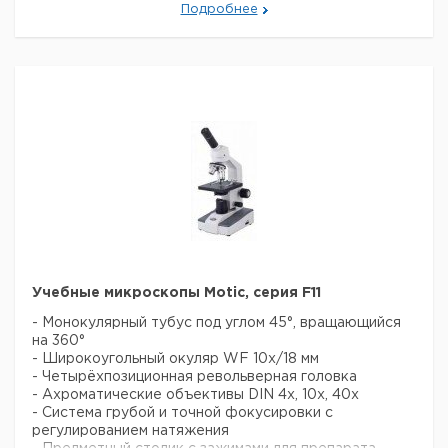
электроснабжения 220-240В, со штекером (CE)
Подробнее
Цена
Цена
Кол-
Кат.
с
с
Срок
Тип
во в
номер
НДС,
НДС,
поставки
упак.
евро
руб
Бинокулярныей
микроскоп для
школ/
1
9727002
лабораторий
Motic B1-220
ASC
Бинокулярныей
микроскоп для
школ/
лабораторий
1
9727003
Учебные микроскопы Motic, серия F11
Motic B1-220
- Монокулярный тубус под углом 45°, вращающийся
ASC с UK
на 360°
штекером
- Широкоугольный окуляр WF 10x/18 мм
- Четырёхпозиционная револьверная головка
- Ахроматические объективы DIN 4x, 10x, 40x
- Система грубой и точной фокусировки с
регулированием натяжения