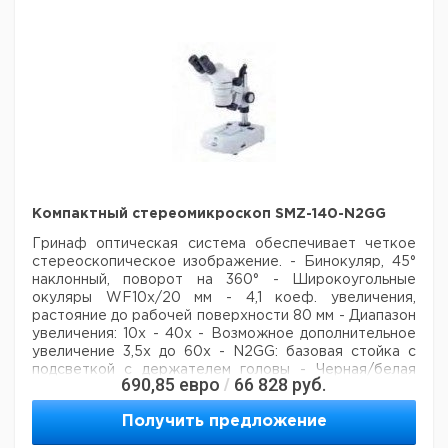
масло (5 мл), сетевой кабель, ключ-
шестигранник,
виниловый защитный кожух.
Опционально: Фазовый
контраст (Ph1,2,3), DF 10x-40x, приспособления для
поляризации, объективы Fluorit, Epi-
флуоресценсия
Цена
Цена
Кол-
Кат.
с
с
Тип
Описание
во в
номер
НДС,
НДС,
упак.
евро
руб
Лабораторный
микроскоп
Бинокулярный
1
9727026
Компактный стереомикроскоп SMZ-140-N2GG
BA410
Гринаф оптическая система обеспечивает четкое
Лабораторный
стереоскопическое изображение.
микроскоп
Тринокулярный
1
- Бинокуляр, 45°
9727027
наклонный, поворот на 360°
BA410
- Широкоугольные
окуляры WF10x/20 мм
- 4,1 коеф. увеличения,
растояние до рабочей поверхности 80 мм
- Диапазон
увеличения: 10х - 40х
- Возможное дополнительное
увеличение 3,5х до 60х
- N2GG: базовая стойка с
подсветкой с держателем головы
- Черная/белая
690,85
евро
66 828
руб.
/
пластина, диам. 80 мм
- Освещение галогенными
лампами
- Напряжение 12В/15Вт и передается
Получить предложение
12В/10Вт
- Электропитание 220-240В
Комплект
поставки: защитный чехол, синий фильтр, наглазники