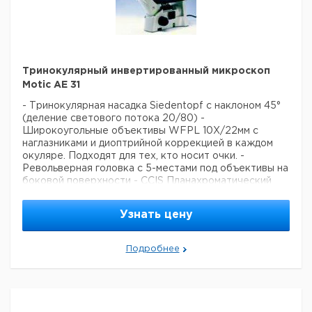
ecoline
Тринокулярный инвертированный микроскоп
Motic AE 31
- Тринокулярная насадка Siedentopf с наклоном 45°
(деление светового потока 20/80)
-
Широкоугольные объективы WFPL 10X/22мм с
наглазниками и диоптрийной коррекцией в каждом
окуляре.
Подходят для тех, кто носит очки.
-
Револьверная головка с 5-местами под объективы на
боковой поверхности
- CCIS Планахроматический
объектив PL 4X
- CCIS Планахроматические
фазовые объективы PL PH 10X, LWD PL PH 20X,
Узнать цену
LWD PL PH 40X
- ELWD N.A. 0.30 конденсер
-
Центрируемый фазовый слайдер PH1, адаптор
темного поля PH3
- Центрированная оптическая
Подробнее
система
- 1-местный предметный столик со
стеклянной/металической вставкой
- Регулируемая
6В/30Вт галогеновая подсветка в системе
освещения по Келлеру
- Синий фильтр, фильтр
подавления помех и матовый фильтр (все 45мм в