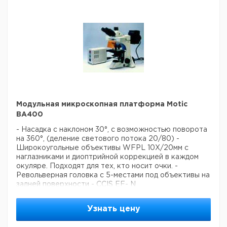
Модульная микроскопная платформа Motic
BA400
- Насадка с наклоном 30°, с возможностью поворота
на 360°, (деление светового потока 20/80)
-
Широкоугольные объективы WFPL 10X/20мм с
наглазниками и диоптрийной коррекцией в каждом
окуляре.
Подходят для тех, кто носит очки.
-
Револьверная головка с 5-местами под объективы на
задней поверхности
- CCIS EF- N
Планахроматические объективы 4X, 10X, 40X (с
амортизацией), 100X (с амортизацией/смазкой)
-
Узнать цену
Грубая коаксиальная настройка и тонкая настройка
-
Встроенная механическая подставка с коаксиальным