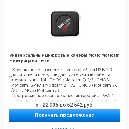
диаметре)
- Торцевой ключ, виниловый чехол от
пыли
- Для электроснабжения 100-240В, со
штекером (CE)
Цена
Цена
Кол-
Кат.
с
с
Срок
Тип
во в
номер
НДС,
НДС,
поставки
упак.
евро
руб
Тринокулярный
инвертированный
1
9727015
Универсальные цифровые камеры Motic Moticam
микроскоп Motic
с матрицами CMOS
AE 31
Тринокулярный
- Компактное исполнение с интерфейсом USB 2.0
инвертированный
для питания и передачи данных (съёмный кабель)
микроскоп Motic
1
9727016
- Формат чипа: 1/4" CMOS (Moticam 1), 1/3" CMOS
AE 31 с UK
(Moticam 1SP или Moticam 2), 1/2" CMOS (Moticam 3),
штекером
1/2.5" CMOS (Moticam 5)
- Прогрессивное сканирование, интерфейс TWAIN
- Поставляется в комплекте с двумя адаптерами для
от
22 906
до
52 542
руб.
окуляров переменного диаметра, фокусируемой
макролинзой и макротубусом
Получить предложение
- 4-точечный калибровочный слайд, программное
обеспечение Motic Images Plus 2.0
- Операционная система: Windows XP (и выше), Mac