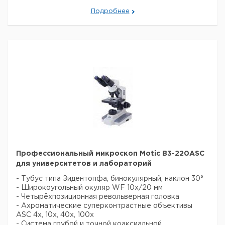
Подробнее
Цена с
Цена с
Кол-во
Кат.
Срок
Тип
НДС,
НДС,
в упак.
номер
поставки
евро
руб
SMZ-
140-
1
6240716
N2GG
Профессиональный микроскоп Motic B3-220ASC
для университетов и лабораторий
- Тубус типа Зидентопфа, бинокулярный, наклон 30°
- Широкоугольный окуляр WF 10x/20 мм
- Четырёхпозиционная револьверная головка
- Ахроматические суперконтрастные объективы
ASC 4x, 10x, 40x, 100x
- Система грубой и точной коаксиальной