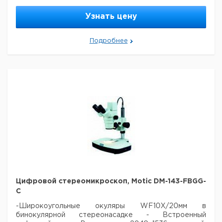
расширенное 3.2, SDK, Twain)
- Schott BG-40 фильтр,
USB кабель, калибровочные слайды
Узнать цену
Кол-
Цена с
Цена с
Кат.
Срок
Тип
во в
НДС,
НДС,
Подробнее
номер
поставки
упак.
евро
руб
Камера
MC Pro
1
6240242
285A
Цифровой стереомикроскоп, Motic DM-143-FBGG-
C
-Широкоугольные окуляры WF10X/20мм в
бинокулярной стереонасадке
- Встроенный