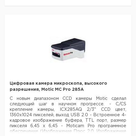
240В, со штекером (CE)
Обратите внимание: Камера
и C-mount адапторы в комплект не входят.
Цена
Цена
Кол-
Кат.
с
с
Срок
Тип
во в
номер
НДС,
НДС,
поставки
упак.
евро
руб
Стереомикроскоп
1
9727013
Motic SMZ-168 TL
Стереомикроскоп
Motic SMZ-168 TL
1
9727014
с UK штекером
Цифровая камера микроскопа, высокого
разрешения, Motic MC Pro 285A
С новым диапазоном CCD камеры Motic сделал
следующий шаг в научном прогрессе.
- C/CS
крепление камеры, ICX285AQ 2/3" CCD цвет,
1360х1024 пикселей,
выход USB 2.0
- Встроенное 4-
кадровое изображение буфера, TTL порт, размер
пикселя 6,45 х 6,45
- Moticam Pro программное
обеспечение (Изображение Плюс 2.0, Изображение