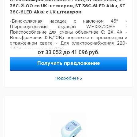
Стереомикроскоп Motic ST 36C, ST 36C-2LOO, ST
36C-2LOO со UK штекером, ST 36C-6LED Akku, ST
36C-6LED Akku с UK штекером
-Бинокулярная насадка с наклоном 45°
-
Широкоугольные окуляры WF10X/20мм
-
Приспособление для смены объектива C: 2X, 4X
-
Вольфрамовая 12В/10Вт подсветка в проходящем и
отраженном свете
- Для электроснабжения 220-
240В, со штекером (CE)
от
33 052
до
41 096
руб.
Цена
Цена
Получить предложение
Кол-
Кат.
с
с
Сро
Тип
Освещение
во в
номер
НДС,
НДС,
пос
упак.
евро
руб
Подробнее
ST 36C-
Вольфрамовое
1
9727007
2LOO
ST 36C-
2LOO со
Вольфрамовое
1
9727008
UK
штекером
ST 36C-
6LED
LED
1
9727009
Akku