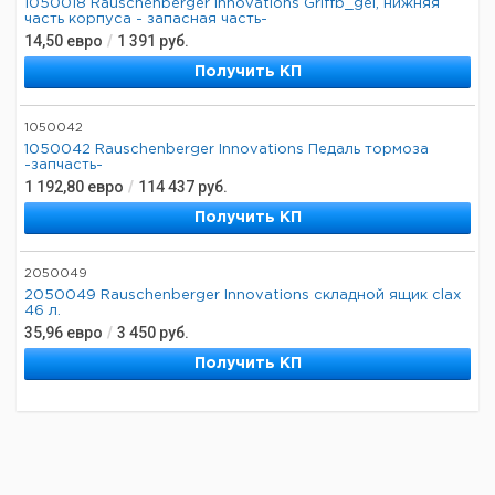
1050018 Rauschenberger Innovations Griffb_gel, нижняя
часть корпуса - запасная часть-
14,50
евро
/
1 391
руб.
Получить КП
1050042
1050042 Rauschenberger Innovations Педаль тормоза
-запчасть-
1 192,80
евро
/
114 437
руб.
Получить КП
2050049
2050049 Rauschenberger Innovations складной ящик clax
46 л.
35,96
евро
/
3 450
руб.
Получить КП