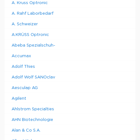
A. Kruss Optronic
A. Rahf Laborbedarf
A. Schweizer
A.KRÜSS Optronic
Abeba Spezialschuh-
Accumax
Adolf Thies
Adolf Wolf SANOclav
Aesculap AG
Agilent
Ahlstrom Specialties
AHN Biotechnologie
Alan & Co S.A.