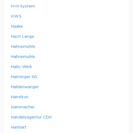
H+H System
H.W.S.
Haake
Hach Lange
Hahnemühle
Hahnemuhle
Hailo-Werk
Haiminger KG
Haldenwanger
Hamilton
Hammacher
Handelsagentur CDH
Hanhart