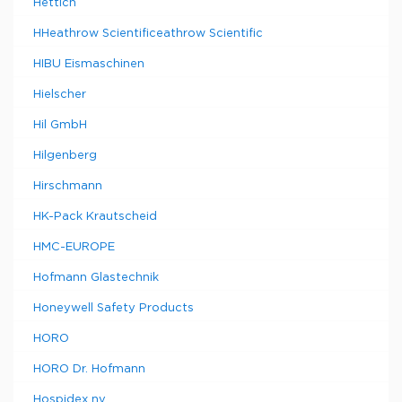
Hettich
HHeathrow Scientificeathrow Scientific
HIBU Eismaschinen
Hielscher
Hil GmbH
Hilgenberg
Hirschmann
HK-Pack Krautscheid
HMC-EUROPE
Hofmann Glastechnik
Honeywell Safety Products
HORO
HORO Dr. Hofmann
Hospidex nv