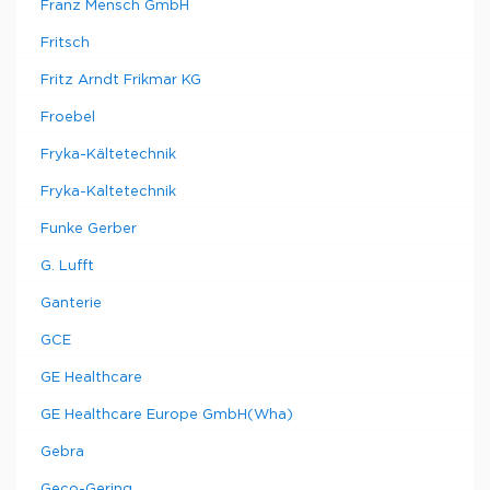
Franz Mensch GmbH
Fritsch
Fritz Arndt Frikmar KG
Froebel
Fryka-Kältetechnik
Fryka-Kaltetechnik
Funke Gerber
G. Lufft
Ganterie
GCE
GE Healthcare
GE Healthcare Europe GmbH(Wha)
Gebra
Geco-Gering