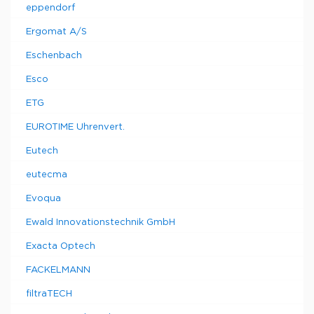
eppendorf
Ergomat A/S
Eschenbach
Esco
ETG
EUROTIME Uhrenvert.
Eutech
eutecma
Evoqua
Ewald Innovationstechnik GmbH
Exacta Optech
FACKELMANN
filtraTECH