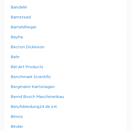
Bandelin
Barnstead
BartelsRieger
Bayha
Becton Dickinson
Behr
Bel-Art Products
Benchmark Scientific
Bergmann Kartonagen
Bernd Bosch Maschinenbau
Berufskleidung24.de e.K.
Bimos
Binder