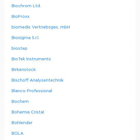
Biochrom Ltd.
BioFroxx
biomedis Vertriebsges. mbH
Biosigma S.r.l.
biostep
BioTek Instruments
Birkenstock
Bischoff Analysentechnik
Blanco Professional
Bochem
Bohemia Cristal
Bohlender
BOLA