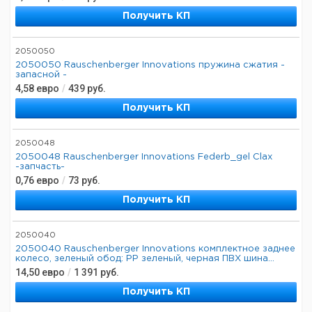
Получить КП
2050050
2050050 Rauschenberger Innovations пружина сжатия -
запасной -
4,58
евро
/
439
руб.
Получить КП
2050048
2050048 Rauschenberger Innovations Federb_gel Clax
-запчасть-
0,76
евро
/
73
руб.
Получить КП
2050040
2050040 Rauschenberger Innovations комплектное заднее
колесо, зеленый обод: PP зеленый, черная ПВХ шина...
14,50
евро
/
1 391
руб.
Получить КП