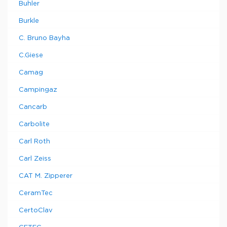
Buhler
Burkle
C. Bruno Bayha
C.Giese
Camag
Campingaz
Cancarb
Carbolite
Carl Roth
Carl Zeiss
CAT M. Zipperer
CeramTec
CertoClav