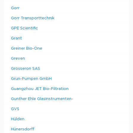
Gorr
Gorr Transporttechnik
GPE Scientific
Grant
Greiner Bio-One
Greven
Grosseron SAS
Grun-Pumpen GmbH
Guangzhou JET Bio-Filtration
Gunther Ehle Glasinstrumenten-
GVS
Hülden
Hünersdorff