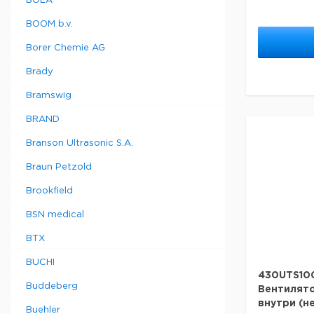
BOLA
BOOM b.v.
Borer Chemie AG
Brady
Bramswig
BRAND
Branson Ultrasonic S.A.
Braun Petzold
Brookfield
BSN medical
BTX
BUCHI
430UTS100
Buddeberg
Вентилято
внутри (н
Buehler