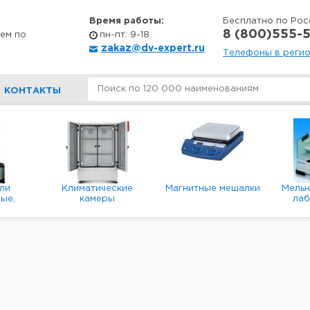
Время работы:
Бесплатно по Рос
8 (800)555-5
ем по
пн-пт: 9-18
zakaz@dv-expert.ru
Телефоны в реги
КОНТАКТЫ
ли
Климатические
Магнитные мешалки
Мель
ые,
камеры
ла
е,
пл
ые