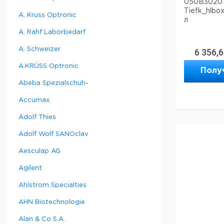
050B3020 F
Tiefk_hlbox
A. Kruss Optronic
л
A. Rahf Laborbedarf
A. Schweizer
6 356,
A.KRÜSS Optronic
Полу
Abeba Spezialschuh-
Accumax
Adolf Thies
Adolf Wolf SANOclav
Aesculap AG
Agilent
Ahlstrom Specialties
AHN Biotechnologie
Alan & Co S.A.