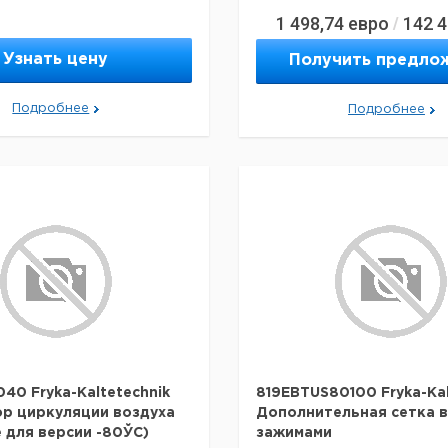
1 498,74
евро
142 
/
Узнать цену
Получить предло
Подробнее
Подробнее
40 Fryka-Kaltetechnik
819EBTUS80100 Fryka-Kal
р циркуляции воздуха
Дополнительная сетка в
е для версии -80ЎC)
зажимами