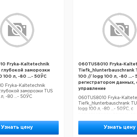
0 Fryka-Kaltetechnik
060TUS8010 Fryka-Kaltet
 глубокой заморозки
Tiefk_hlunterbauschrank 
 100 л, -80 ...- 50ЎC
100 // logg 100 л, -80 ...-
регистратором данных, 
 Fryka-Kaltetechnik
управление
глубокой заморозки TUS
л, -80 ...- 50ЎC
060TUS8010 Fryka-Kaltete
Tiefk_hlunterbauschrank TU
logg 100 л, -80 ...- 50ЎC, с
регистратором данных, се
управление
Узнать цену
Узнать цену