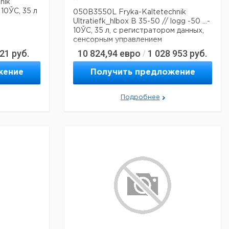
nik
 10ЎC, 35 л
050B3550L Fryka-Kaltetechnik
Ultratiefk_hlbox B 35-50 // logg -50 ...-
10ЎC, 35 л, с регистратором данных,
сенсорным управлением
021
руб.
10 824,94
евро
1 028 953
руб.
/
жение
Получить предложение
Подробнее