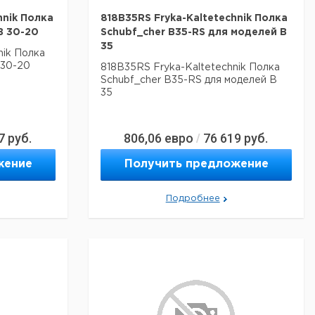
hnik Полка
818B35RS Fryka-Kaltetechnik Полка
B 30-20
Schubf_cher B35-RS для моделей B
35
nik Полка
 30-20
818B35RS Fryka-Kaltetechnik Полка
Schubf_cher B35-RS для моделей B
35
7
руб.
806,06
евро
76 619
руб.
/
жение
Получить предложение
Подробнее