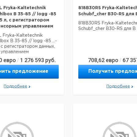
 Fryka-Kaltetechnik
818B30RS Fryka-Kaltetec
_hlbox B 35-85 // logg -85
Schubf_cher B30-RS для 
 35 л, с регистратором
818B30RS Fryka-Kaltetech
енсорным управлением
Schubf_cher B30-RS для B
Fryka-Kaltetechnik
lbox B 35-85 // logg -85 ...-
, с регистратором данных,
 управлением
0
евро
1 276 593
руб.
708,62
евро
67 35
/
/
чить предложение
Получить предло
Подробнее
Подробнее