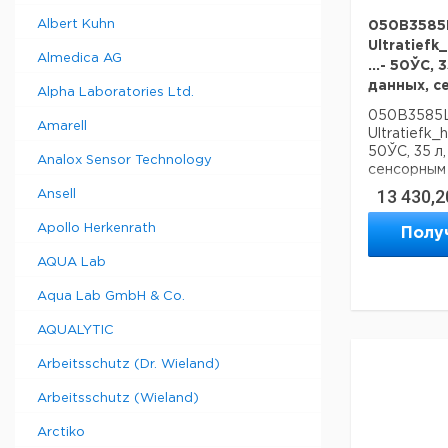
Albert Kuhn
050B3585L
Ultratiefk
Almedica AG
...- 50ЎC,
данных, с
Alpha Laboratories Ltd.
050B3585L 
Amarell
Ultratiefk_h
50ЎC, 35 л
Analox Sensor Technology
сенсорным
13 430,2
Ansell
Apollo Herkenrath
Полу
AQUA Lab
Aqua Lab GmbH & Co.
AQUALYTIC
Arbeitsschutz (Dr. Wieland)
Arbeitsschutz (Wieland)
Arctiko