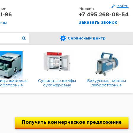
Войти
сии
Москва
1-96
+7 495 268-08-54
Заказать звонок
онах
Сервисный центр
ницы шаровые
Сушильные шкафы
Вакуумные насосы
бораторные
сухожаровые
лабораторные
анетарные
лабораторные
диафрагменные
мембранные
Получить
коммерческое
предложение