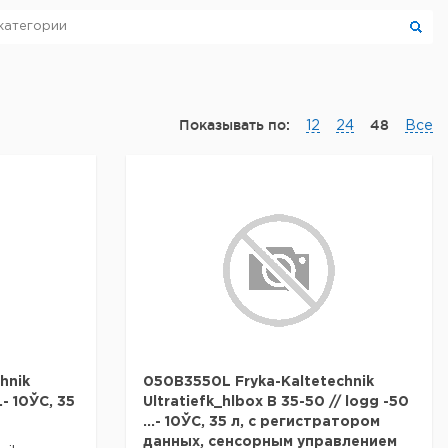
Показывать по:
48
12
24
Все
hnik
050B3550L Fryka-Kaltetechnik
.- 10ЎC, 35
Ultratiefk_hlbox B 35-50 // logg -50
...- 10ЎC, 35 л, с регистратором
данных, сенсорным управлением