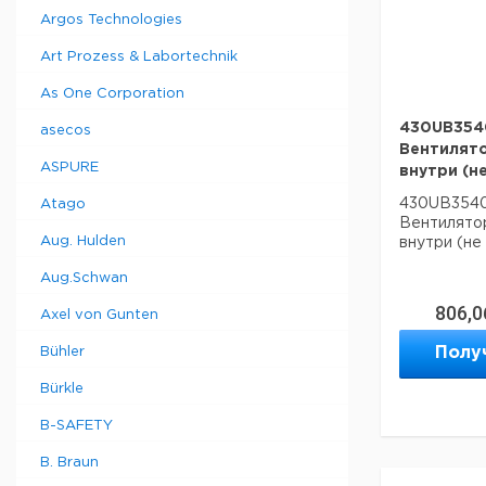
Argos Technologies
Art Prozess & Labortechnik
As One Corporation
430UB3540
asecos
Вентилято
ASPURE
внутри (н
430UB3540R
Atago
Вентилятор
Aug. Hulden
внутри (не
Aug.Schwan
806,0
Axel von Gunten
Полу
Bühler
Bürkle
B-SAFETY
B. Braun