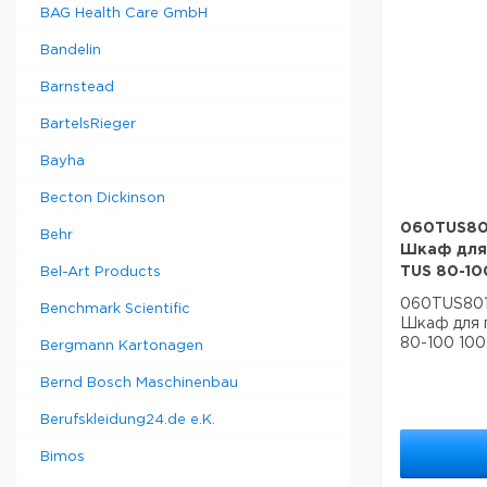
BAG Health Care GmbH
Bandelin
Barnstead
BartelsRieger
Bayha
Becton Dickinson
060TUS801
Behr
Шкаф для
TUS 80-100
Bel-Art Products
060TUS8010
Benchmark Scientific
Шкаф для 
80-100 100 
Bergmann Kartonagen
Bernd Bosch Maschinenbau
Berufskleidung24.de e.K.
Bimos