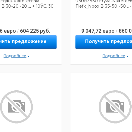
ryka-Kaltetechnik
050B3550 Fryka-Kaltetech
 B 30-20 -20 ... + 10ЎC, 30
Tiefk_hlbox B 35-50 -50 ...-
66
евро
604 225
руб.
9 047,72
евро
860 
/
/
чить предложение
Получить предло
Подробнее
Подробнее