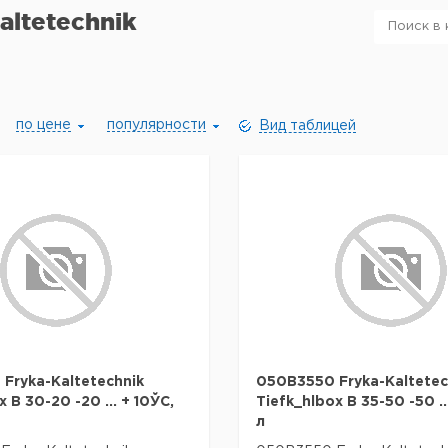
altetechnik
по цене
популярности
Вид таблицей
Fryka-Kaltetechnik
050B3550 Fryka-Kaltetec
 B 30-20 -20 ... + 10ЎC,
Tiefk_hlbox B 35-50 -50 ..
л