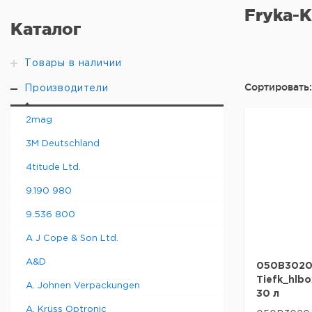
Fryka-K
Каталог
Товары в наличии
Сортировать:
Производители
2mag
3M Deutschland
4titude Ltd.
9.190 980
9.536 800
A J Cope & Son Ltd.
A&D
050B3020 
Tiefk_hlbox
A. Johnen Verpackungen
30 л
A. Krüss Optronic