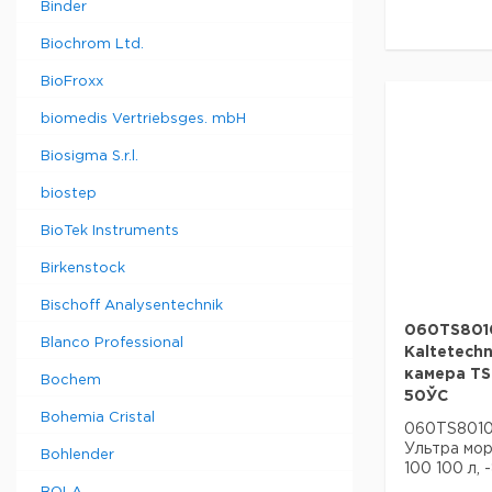
Binder
Biochrom Ltd.
BioFroxx
biomedis Vertriebsges. mbH
Biosigma S.r.l.
biostep
BioTek Instruments
Birkenstock
Bischoff Analysentechnik
060TS801
Blanco Professional
Kaltetech
камера TS 
Bochem
50ЎC
Bohemia Cristal
060TS8010
Ультра мор
Bohlender
100 100 л, -