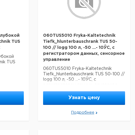
глубокой
060TUS5010 Fryka-Kaltetechnik
chnik TUS
Tiefk_hlunterbauschrank TUS 50-
C
100 // logg 100 л, -50 ...- 10ЎC, с
регистратором данных, сенсорное
убокой
управление
nik TUS
060TUS5010 Fryka-Kaltetechnik
Tiefk_hlunterbauschrank TUS 50-100 //
logg 100 л, -50 ...- 10ЎC, с
регистратором данных, сенсорное
управление
Узнать цену
Подробнее