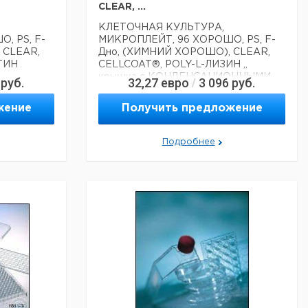
CLEAR, ...
КЛЕТОЧНАЯ КУЛЬТУРА,
, PS, F-
МИКРОПЛЕЙТ, 96 ХОРОШО, PS, F-
 CLEAR,
Дно, (ХИМНИЙ ХОРОШО), CLEAR,
ТИН
CELLCOAT®, POLY-L-ЛИЗИН ,,
крышка с КОНДЕНСАЦИОННЫМИ
руб.
32,27
евро
3 096
руб.
/
КОЛЬЦАМИ, 5 ШТ. / ПАКЕТ
жение
Получить предложение
Технические данные:
Материал:
PS
Подробнее