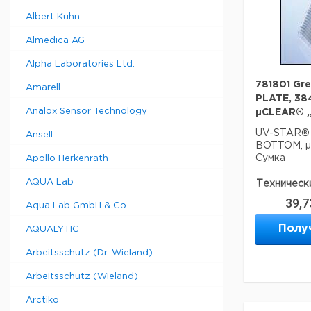
Albert Kuhn
Диаметр
В
мм.
м
Almedica AG
17,0
1
Alpha Laboratories Ltd.
17,0
1
781801 Gr
Amarell
17,0
1
PLATE, 38
Analox Sensor Technology
30,0
1
µCLEAR® ,,
30,0
1
UV-STAR® 
Ansell
30,0
1
BOTTOM, µC
Сумка
Apollo Herkenrath
30,0
1
AQUA Lab
Техническ
30,0
1
39,7
Нижняя фо
Aqua Lab GmbH & Co.
30,0
1
Количеств
Полу
AQUALYTIC
образца:
Цвет:
Arbeitsschutz (Dr. Wieland)
Arbeitsschutz (Wieland)
Данные дл
Arctiko
данные мог