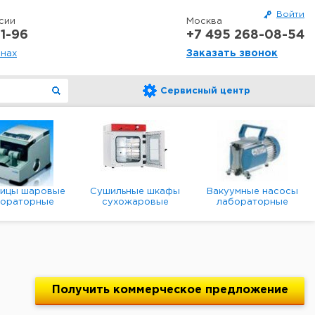
Войти
сии
Москва
1-96
+7 495 268-08-54
Заказать звонок
онах
Сервисный центр
ницы шаровые
Сушильные шкафы
Вакуумные насосы
бораторные
сухожаровые
лабораторные
анетарные
лабораторные
диафрагменные
мембранные
Получить
коммерческое
предложение