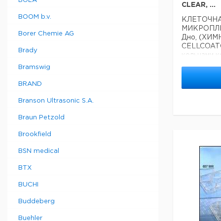
BOLA
CLEAR, ...
BOOM b.v.
КЛЕТОЧНА
МИКРОПЛЕ
Borer Chemie AG
Дно, (ХИ
CELLCOAT®
Brady
кольцами к
упаковке
Bramswig
Техническ
BRAND
Материал:
Branson Ultrasonic S.A.
Braun Petzold
Brookfield
BSN medical
BTX
BUCHI
Buddeberg
Buehler