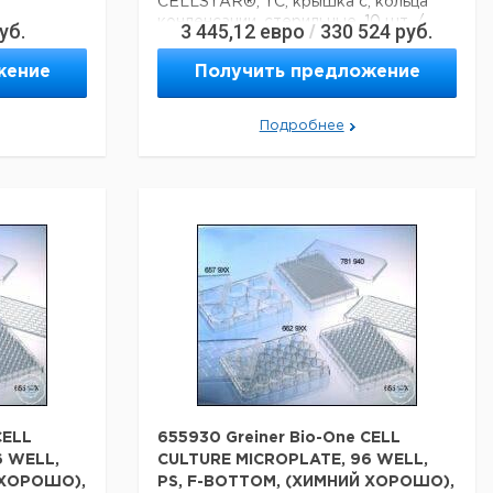
CELLSTAR®, TC, крышка с, кольца
конденсации, стерильные, 10 шт. /
уб.
3 445,12
евро
330 524
руб.
/
Сумка
жение
Получить предложение
Технические данные:
Материал:
PS
Подробнее
Данные для перевозки (реальные
данные могут отличаться)
Страна происхождения:
Германия
CELL
655930 Greiner Bio-One CELL
6 WELL,
CULTURE MICROPLATE, 96 WELL,
 ХОРОШО),
PS, F-BOTTOM, (ХИМНИЙ ХОРОШО),