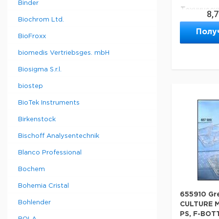
Binder
Техническ
8,
Biochrom Ltd.
Диаметр:
Материал:
Полу
BioFroxx
Высота:
biomedis Vertriebsges. mbH
Biosigma S.r.l.
biostep
BioTek Instruments
Birkenstock
Bischoff Analysentechnik
Blanco Professional
Bochem
Bohemia Cristal
655910 Gr
Bohlender
CULTURE M
PS, F-BO