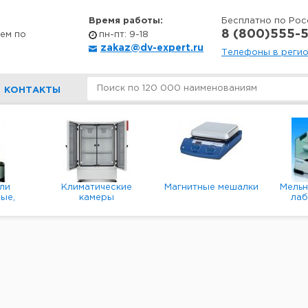
Время работы:
Бесплатно по Рос
8 (800)555-5
ем по
пн-пт: 9-18
zakaz@dv-expert.ru
Телефоны в реги
КОНТАКТЫ
ли
Климатические
Магнитные мешалки
Мель
ые,
камеры
ла
е,
пл
ые