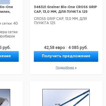
Bio-One
348321 Greiner Bio-One CROSS GRIP
пилен,
CAP, 13,0 ММ, ДЛЯ ПУНКТА 125
CROSS GRIP CAP, 13,0 MM, ДЛЯ
ПУНКТА 125
 сетки: 40
мера сетки
 пробирок
5
руб.
42,58
евро
4 085
руб.
/
ность для
обработки
жение
Получить предложение
ие для
Подробнее
Цена
Цена
т.
с
с
Срок
омер
НДС,
НДС,
поставки
евро
руб
66185
66186