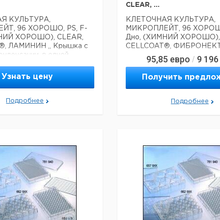
CLEAR, ...
Я КУЛЬТУРА,
КЛЕТОЧНАЯ КУЛЬТУРА,
ЙТ, 96 ХОРОШО, PS, F-
МИКРОПЛЕЙТ, 96 ХОРОШО
МНИЙ ХОРОШО), CLEAR,
Дно, (ХИМНИЙ ХОРОШО),
, ЛАМИНИН ,, Крышка с
CELLCOAT®, ФИБРОНЕК
онденсации, в одной
95,85
евро
9 196
/
Технические данные:
Материал:
PS
Узнать цену
Получить предло
ие данные:
PS
Подробнее
Подробнее