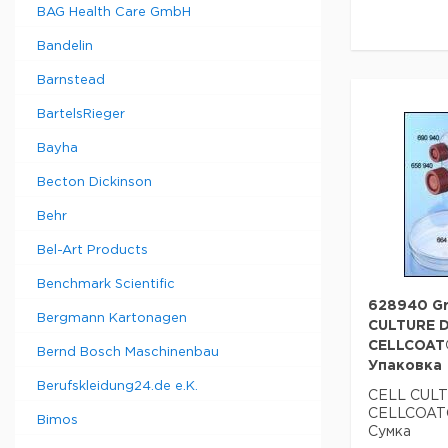
BAG Health Care GmbH
Bandelin
Barnstead
BartelsRieger
Bayha
Becton Dickinson
Behr
Bel-Art Products
Benchmark Scientific
628940 Gr
Bergmann Kartonagen
CULTURE DI
CELLCOAT®
Bernd Bosch Maschinenbau
Упаковка
Berufskleidung24.de e.K.
CELL CULTU
CELLCOAT®,
Bimos
Сумка