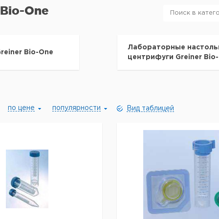
 Bio-One
Лабораторные настол
reiner Bio-One
центрифуги Greiner Bio
по цене
популярности
Вид таблицей