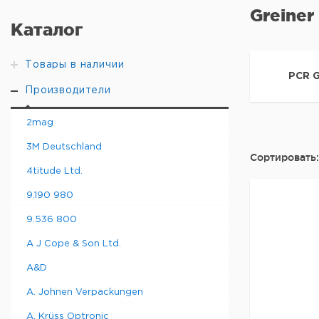
Greiner
Каталог
Товары в наличии
PCR G
Производители
2mag
3M Deutschland
Сортировать:
4titude Ltd.
9.190 980
9.536 800
A J Cope & Son Ltd.
A&D
A. Johnen Verpackungen
A. Krüss Optronic