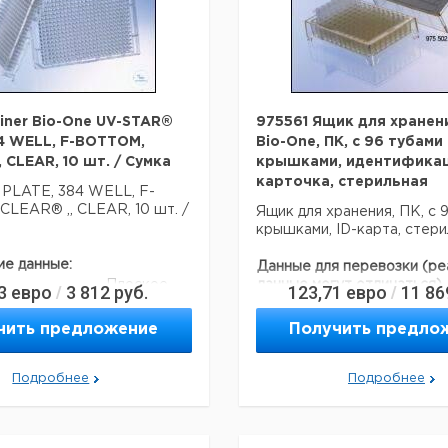
100
желтый
50
62
Цена
Цена
Кол-
ысота
Объем
Кат.
с
с
Срок
Форма
во в
м.
мл.
номер
НДС,
НДС,
поставки
упак.
евро
руб
Прошу обратить внимание 
минимальный заказ в наше
20
15
коническая
50
9380423
составляет 300 евро с ндс
20
15
коническая
500
7380423
einer Bio-One UV-STAR®
975561 Ящик для хранени
20
15
коническая
1000
7053718
4 WELL, F-BOTTOM,
Bio-One, ПК, с 96 тубами 
15
50
коническая
20
9380421
 CLEAR, 10 шт. / Сумка
крышками, идентифика
карточка, стерильная
15
50
коническая
500
7380421
PLATE, 384 WELL, F-
15
50
коническая
300
6049748
LEAR® ,, CLEAR, 10 шт. /
Ящик для хранения, ПК, с 
коническая
крышками, ID-карта, стери
15
50
25
9380422
с ободком
ие данные:
Данные для перевозки (ре
коническая
15
50
450
7380422
Плоское
данные могут отличаться)
3
евро
3 812
руб.
123,71
евро
11 86
/
с ободком
/
рма:
дно
Страна происхождения:
Яп
коническая
15
50
300
6054664
о позиций
чить предложение
Получить предло
с ободком
384
прозрачный
Подробнее
Подробнее
я перевозки (реальные
ут отличаться)