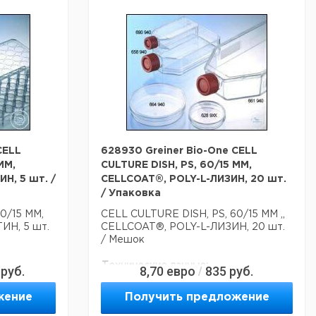
CELL
628930 Greiner Bio-One CELL
MM,
CULTURE DISH, PS, 60/15 MM,
, 5 шт. /
CELLCOAT®, POLY-L-ЛИЗИН, 20 шт.
/ Упаковка
0/15 ММ,
CELL CULTURE DISH, PS, 60/15 MM ,,
Н, 5 шт.
CELLCOAT®, POLY-L-ЛИЗИН, 20 шт.
/ Мешок
Технические данные:
руб.
8,70
евро
835
руб.
/
Диаметр:
60 мм
Материал:
PS
жение
Получить предложение
Высота:
15 мм