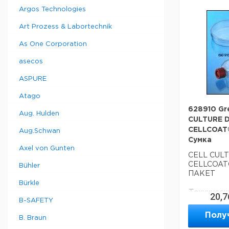
Страна пр
Argos Technologies
Art Prozess & Labortechnik
As One Corporation
asecos
ASPURE
Atago
628910 Gr
Aug. Hulden
CULTURE DI
CELLCOAT®
Aug.Schwan
Сумка
Axel von Gunten
CELL CULTU
CELLCOAT®
Bühler
ПАКЕТ
Bürkle
Техническ
20,7
B-SAFETY
Диаметр:
Материал:
Полу
B. Braun
Высота: