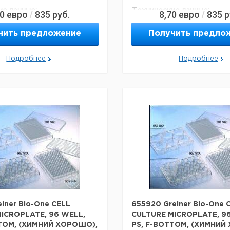
ие данные:
Технические данные:
70
евро
835
руб.
8,70
евро
835
р
/
/
60 мм
Диаметр:
60 мм
PS
Материал:
PS
чить предложение
Получить предло
15 мм
Высота:
15 мм
Подробнее
Подробнее
einer Bio-One CELL
655920 Greiner Bio-One 
ICROPLATE, 96 WELL,
CULTURE MICROPLATE, 9
TTOM, (ХИМНИЙ ХОРОШО),
PS, F-BOTTOM, (ХИМНИЙ