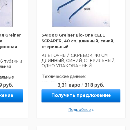
66187
на то, что
й компании
.
я Greiner
541080 Greiner Bio-One CELL
и
SCRAPER, 40 см, длинный, синий,
ционная
стерильный
КЛЕТОЧНЫЙ СКРЕБОК, 40 СМ,
ДЛИННЫЙ, СИНИЙ, СТЕРИЛЬНЫЙ,
96 тубами и
ОДНО УПАКОВАННЫЙ
льная
Технические данные:
альные
Длина:
400 мм
9
руб.
3,31
евро
318
руб.
/
ония
асептики:
да
жение
Получить предложение
Данные для перевозки (реальные
данные могут отличаться)
Подробнее
Страна происхождения:
Германия