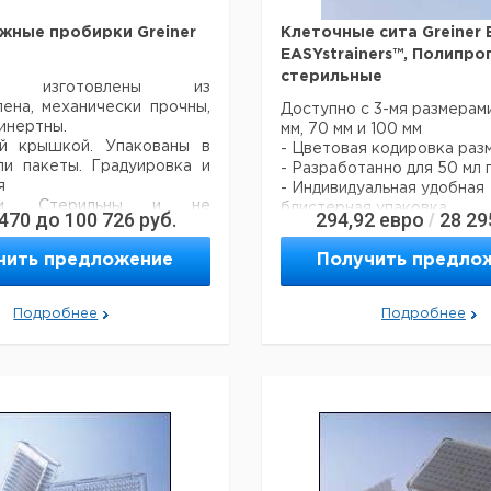
жные пробирки Greiner
Клеточные сита Greiner 
EASYstrainers™, Полипро
стерильные
ки изготовлены из
ена, механически прочны,
Доступно с 3-мя размерами
инертны.
мм, 70 мм и 100 мм
й крышкой. Упакованы в
- Цветовая кодировка раз
ли пакеты. Градуировка и
- Разработанно для 50 мл
я
- Индивидуальная удобная
вки. Стерильны и не
блистерная упаковка
 470
до
100 726
руб.
294,92
евро
28 29
/
чны, без ДН-аз/РН-аз- и
- Ручка и покрытая поверх
кого ДНК.
улучшения асептической 
чить предложение
Получить предло
ция:
- Вентиляционное отверст
ируемый объем:
быстрого фильтрования
 бортика 4000 g в бакет-
- ПЭТ сетка
Подробнее
Подробнее
- Апирогенно
угловом роторе
ортиком 3200 g в бакет-
Размер
Кол-
Цветовой
Ка
ячейки
во в
гловом роторе
код
н
мкм
упак.
ортиком 2800 g в бакет-
40
зеленый
50
62
угловом роторе
70
синий
50
62