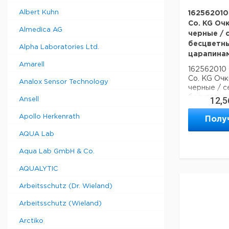
Albert Kuhn
162562010
Co. KG Оч
Almedica AG
черные / 
бесцветны
Alpha Laboratories Ltd.
царапина
Amarell
162562010
Co. KG Очк
Analox Sensor Technology
черные / с
бесцветные
12,5
Ansell
царапинам,
Apollo Herkenrath
Полу
AQUA Lab
Aqua Lab GmbH & Co.
AQUALYTIC
Arbeitsschutz (Dr. Wieland)
Arbeitsschutz (Wieland)
Arctiko