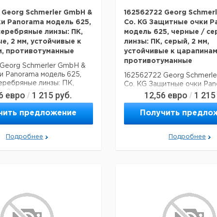
 Georg Schmerler GmbH &
162562722 Georg Schmer
ки Panorama модель 625,
Co. KG Защитные очки P
серебряные линзы: ПК,
модель 625, черные / с
е, 2 мм, устойчивые к
линзы: ПК, серый, 2 мм,
м, противотуманные
устойчивые к царапинам
противотуманные
 Georg Schmerler GmbH &
и Panorama модель 625,
162562722 Georg Schmerl
еребряные линзы: ПК,
Co. KG Защитные очки Pa
, 2 мм, устойчивые к
6
евро
1 215
руб.
модель 625, черные / сер
12,56
евро
1 215
/
/
 противотуманные
линзы: ПК, серый, 2 мм, ус
царапинам, противотуманн
чить предложение
Получить предло
Подробнее
Подробнее