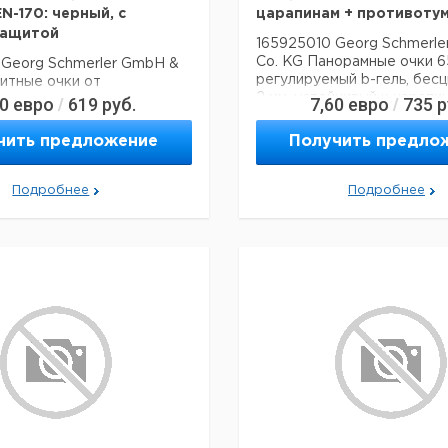
EN-170: черный, с
царапинам + противоту
защитой
165925010 Georg Schmerl
Co. KG Панорамные очки 6
 Georg Schmerler GmbH &
регулируемый b-гель, бес
итные очки от
2 мм, устойчивый к царапи
етового излучения,
40
евро
619
руб.
7,60
евро
735
р
/
/
противотуманный
70: бесцветный / УФ 2-1,2
70: черный, с боковой
чить предложение
Получить предло
Подробнее
Подробнее