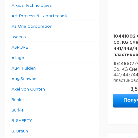
Argos Technologies
Art Prozess & Labortechnik
As One Corporation
10441002 
asecos
Co. KG См
ASPURE
441/443/4
пластиков
Atago
10441002 
Aug. Hulden
Co. KG Сме
441/443/4
Aug.Schwan
пластиково
3,
Axel von Gunten
Полу
Bühler
Bürkle
B-SAFETY
B. Braun