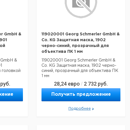
er GmbH &
119020001 Georg Schmerler GmbH &
901
Co. KG Защитная маска, 1902
мой
черно-синий, прозрачный для
объектива ПК 1 мм
r GmbH &
119020001 Georg Schmerler GmbH &
1
Co. KG Защитная маска, 1902 черно-
 головкой
синий, прозрачный для объектива ПК
1 мм
руб.
28,24
евро
2 732
руб.
/
жение
Получить предложение
Подробнее