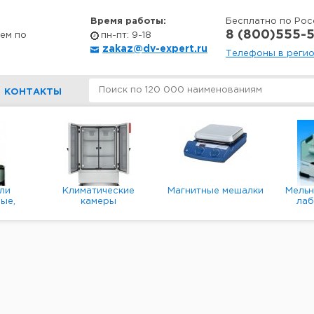
Время работы:
Бесплатно по Рос
8 (800)555-5
ем по
пн-пт: 9-18
zakaz@dv-expert.ru
Телефоны в реги
КОНТАКТЫ
ли
Климатические
Магнитные мешалки
Мель
ые,
камеры
ла
е,
пл
ые