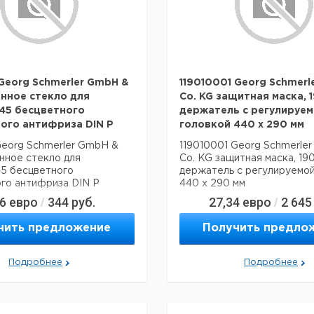
Georg Schmerler GmbH &
119010001 Georg Schmerl
енное стекло для
Co. KG защитная маска, 1
45 бесцветного
держатель с регулируе
ого антифриза DIN P
головкой 440 x 290 мм
Georg Schmerler GmbH &
119010001 Georg Schmerle
нное стекло для
Co. KG защитная маска, 190
45 бесцветного
держатель с регулируемой
го антифриза DIN P
440 x 290 мм
56
евро
344
руб.
27,34
евро
2 645
/
/
чить предложение
Получить предло
Подробнее
Подробнее