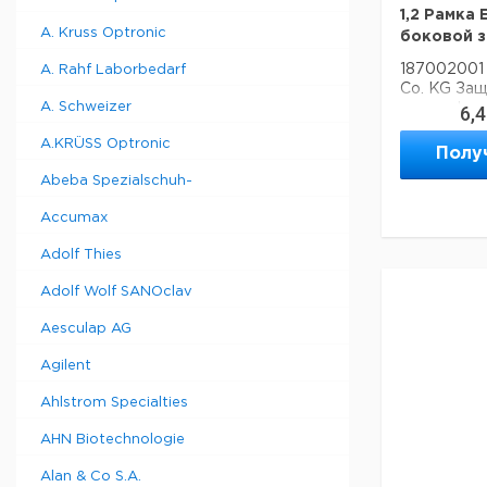
1,2 Рамка 
A. Kruss Optronic
боковой 
187002001
A. Rahf Laborbedarf
Co. KG Защ
A. Schweizer
ультрафиол
6,
объектив 8
A.KRÜSS Optronic
Рамка EN-1
Полу
защитой
Abeba Spezialschuh-
Accumax
Adolf Thies
Adolf Wolf SANOclav
Aesculap AG
Agilent
Ahlstrom Specialties
AHN Biotechnologie
Alan & Co S.A.