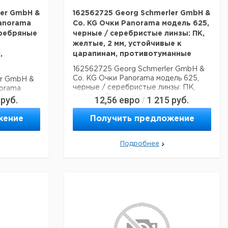
ler GmbH &
162562725 Georg Schmerler GmbH &
anorama
Co. KG Очки Panorama модель 625,
еребряные
черные / серебристые линзы: ПК,
желтые, 2 мм, устойчивые к
,
царапинам, противотуманные
162562725 Georg Schmerler GmbH &
Co. KG Очки Panorama модель 625,
er GmbH &
черные / серебристые линзы: ПК,
norama
желтые, 2 мм, устойчивые к
ебряные
руб.
12,56
евро
1 215
руб.
/
царапинам, противотуманные
тойчивые к
ые
жение
Получить предложение
Подробнее