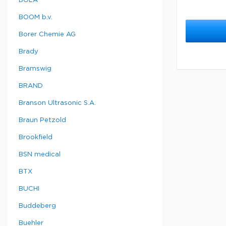
BOLA
BOOM b.v.
Borer Chemie AG
Brady
Bramswig
BRAND
Branson Ultrasonic S.A.
Braun Petzold
Brookfield
BSN medical
BTX
BUCHI
Buddeberg
Buehler