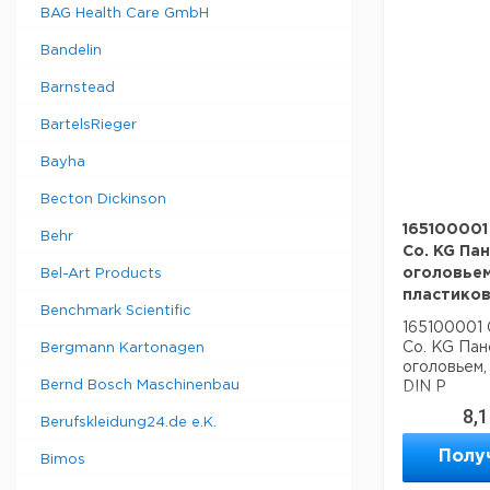
BAG Health Care GmbH
Bandelin
Barnstead
BartelsRieger
Bayha
Becton Dickinson
165100001
Behr
Co. KG Па
оголовьем
Bel-Art Products
пластиков
Benchmark Scientific
165100001 
Co. KG Пан
Bergmann Kartonagen
оголовьем,
Bernd Bosch Maschinenbau
DIN P
8,
Berufskleidung24.de e.K.
Полу
Bimos