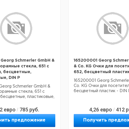
 Georg Schmerler GmbH &
165200001 Georg Schmer
норамные стекла, 651 с
& Co. KG Очки для посет
, бесцветные,
652, бесцветный пластик
ые, DIN P
165200001 Georg Schmerl
Co. KG Очки для посетител
Georg Schmerler GmbH &
бесцветный пластик - DIN 
орамные стекла, 651 с
 бесцветные, пластиковые,
12
евро
785
руб.
4,26
евро
412
р
/
/
чить предложение
Получить предло