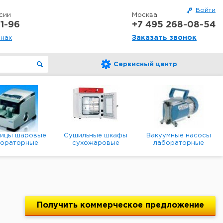
Войти
сии
Москва
1-96
+7 495 268-08-54
Заказать звонок
онах
Сервисный центр
ницы шаровые
Сушильные шкафы
Вакуумные насосы
бораторные
сухожаровые
лабораторные
анетарные
лабораторные
диафрагменные
мембранные
Получить
коммерческое
предложение