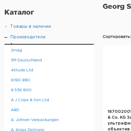
Georg S
Каталог
Товары в наличии
Сортировать:
Производители
2mag
3M Deutschland
4titude Ltd.
9.190 980
9.536 800
A J Cope & Son Ltd.
A&D
187002001
& Co. KG 
A. Johnen Verpackungen
ультрафио
объектив 
A. Krüss Optronic