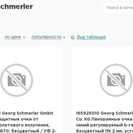
chmerler
по цене
популярности
Вид таблицей
 Georg Schmerler GmbH
165925010 Georg Schmer
Защитные очки от
Co. KG Панорамные очки
летового излучения,
синий регулируемый b-ге
870: бесцветный / УФ 2-
бесцветный ПК 2 мм, ус