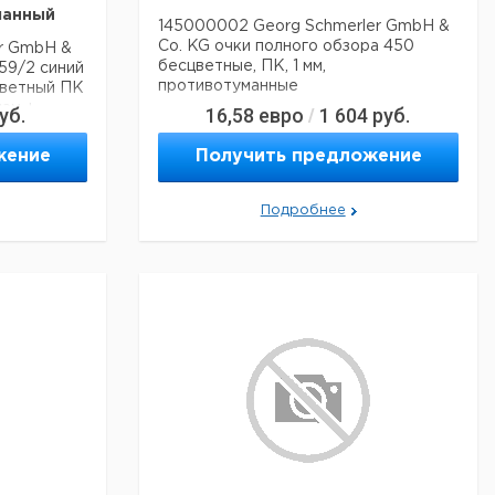
манный
145000002 Georg Schmerler GmbH &
Co. KG очки полного обзора 450
er GmbH &
бесцветные, ПК, 1 мм,
59/2 синий
противотуманные
цветный ПК
нам +
уб.
16,58
евро
1 604
руб.
/
жение
Получить предложение
Подробнее