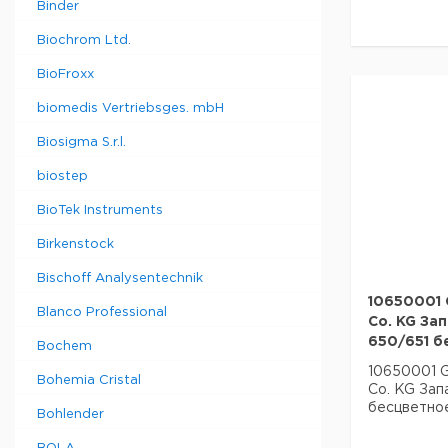
Binder
Biochrom Ltd.
BioFroxx
biomedis Vertriebsges. mbH
Biosigma S.r.l.
biostep
BioTek Instruments
Birkenstock
Bischoff Analysentechnik
10650001 
Blanco Professional
Co. KG За
650/651 б
Bochem
10650001 
Bohemia Cristal
Co. KG Зап
бесцветное
Bohlender