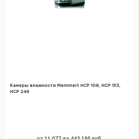
V4
Карта памяти
1
9867727
Интерфейс
Ethernet вместо RS
W4
232 плюс ПО
1
9867720
"Celsius- Ethernet-
Edition"
W6
RS 232 вместо USB
1
9867722
Кабель USB для
W7
1
9867724
подключения к ПК
Модуль холодного
T7
1
9868002
белого света
Модуль холодного
T8
1
9868003
белого света
Камеры влажности Memmert HCP 108, HCP 153,
Рекомендуем купить по низкой цене.
HCP 246
от
11 077
до
443 195
руб.