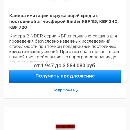
Камера имитации окружающей среды с
постоянной атмосферой Binder KBF 115, KBF 240,
KBF 720
Камера BINDER серии KBF специально создана для
проведения безусловно надежных исследований
стабильности при точном поддержании постоянных
климатических условий. При этом она отвечает всем
Предлагаем ознакомиться с брошюрой Binder, в
которой вы можете узнать дополнительную
информацию по отличительным особенностям
моделей, сравнительным таблицам основных
важнейшим требованиям - от программирования до
характеристик, функциям и внешнему виду приборов.
документирования.
от
1 947
до
3 584 080
руб.
- Технология электронного подогрева камеры
APT.line;
- Диапазон температур: 0°С до +70°С (в
Получить предложение
сухом воздухе);
- Диапазон по относительной
влажности: 10% до 80%;
Подробнее