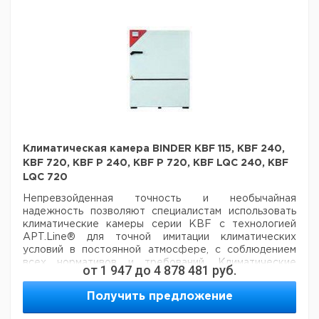
Предлагаем ознакомиться с брошюрой Memmert, в
которой вы можете узнать дополнительную
информацию по отличительным особенностям
моделей, сравнительным таблицам основных
характеристик, функциям и внешнему виду приборов.
Климатическая камера BINDER KBF 115, KBF 240,
Предлагаем ознакомиться с брошюрой Memmert, в
KBF 720, KBF P 240, KBF P 720, KBF LQC 240, KBF
которой вы можете узнать дополнительную
информацию по отличительным особенностям
моделей, сравнительным таблицам основных
характеристик, функциям и внешнему виду приборов.
LQC 720
Непревзойденная точность и необычайная
надежность позволяют специалистам
использовать
климатические камеры серии KBF с технологией
APT.Line® для
точной имитации климатических
условий в постоянной атмосфере, с соблюдением
всех нормативов и требований.
Климатические
от
1 947
до
4 878 481
руб.
испытательные камеры используют при
долгосрочном хранении для испытаний на прочность
Получить предложение
и
(фото)стабильность согласно международным
стандартам EN и фармацевтическим нормативам ICH.