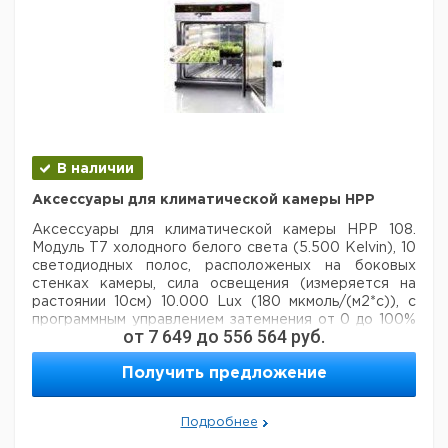
В наличии
Аксессуары для климатической камеры HPP
Аксессуары для климатической камеры HPP 108.
Модуль Т7 холодного белого света (5.500 Kelvin), 10
светодиодных полос,
расположеных на боковых
стенках камеры, сила освещения (измеряется на
растоянии 10см)
10.000 Lux (180 мкмоль/(м2*с)), с
программным управлением затемнения от 0 до 100%
от
7 649
до
556 564
руб.
с шагом 10%,
программирование в сочетаниис
температурой и влажностью.
Модуль Т8 холодного
Получить предложение
белого света 5.500 Kelvin + теплый белый 2.700
Kelvin, 10 светодиодных полос (5 холодного
белого
света и 5 теплого белого света), расположеных на
Подробнее
боковых стенках камеры, сила освещения
(измеряется
на растоянии 10см) 10.000 Lux (180