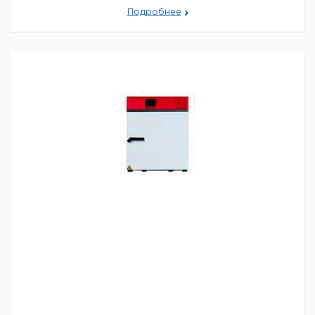
Большой
запас мощности в диапазоне как высоких,
Подробнее
так и низких температур, позволяет имитировать
экстремальные
климатические условия с высокой
точностью. Контролируемая микропроцессором
система увлажнения-осушки
способная
поддерживать влажность в широком интервале.
Отличительные особенности климатических камер:
Серия KBF:
- Флуктуация температуры в диапазоне
0.1-0.5°C
- от 0°C до 70°C (без увлажнения)
-
Программный контроллер с цветным дисплеем
-
Контролируемая микропроцессором система
увлажнения/осушки
- Относительная влажность от
10% до 80%; ±1.5% отн. влажности
- Работа с обычной
водопроводной водой
- Высокоточный датчик
влажности, не требующий ухода
- Запатентованная
система охлаждения DCT®
- Не наносящий вреда
окружающей среде охладитель R134a
- Устройство
автоматической разморозки
- Система
дополнительного освещения (согласно требованиям
ICH), для испытания фотостабильности
Объем
Размеры
Кол-
Габаритные
Кат.
Тип
камеры
камеры
во в
размеры мм
номе
л
мм
упак.