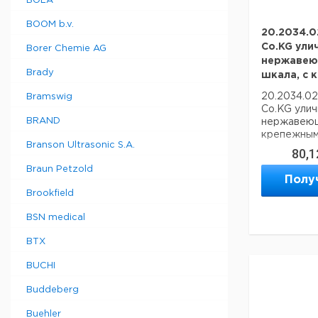
BOLA
BOOM b.v.
20.2034.0
Co.KG ули
Borer Chemie AG
нержавею
Brady
шкала, с 
20.2034.0
Bramswig
Co.KG улич
BRAND
нержавеюще
крепежным
Branson Ultrasonic S.A.
80,1
Braun Petzold
Полу
Brookfield
BSN medical
BTX
BUCHI
Buddeberg
Buehler