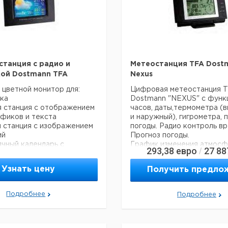
станция с радио и
Метеостанция TFA Dost
ой Dostmann TFA
Nexus
 цветной монитор для:
Цифровая метеостанция 
ка
Dostmann "NEXUS" с функ
я станция с отображением
часов, даты,термометра (
афиков и текста
и наружный), гигрометра, 
я станция с изображением
погоды. Радио контроль вр
ий
Прогноз погоды.
чный календарь с
График изменения атмосф
293,38
евро
27 88
/
м фото
давления, датчик скорости
фото можно увеличивать,
направления ветра, термо 
Узнать цену
Получить предло
ть и показывать в режиме
датчик, датчик
13 вариаций показа
осадков. Вывод полученны
отображение формата
на ПК с помощью USB-каб
Подробнее
Подробнее
). Погодная станция
Наружный термометр - ги
т внешнюю температуру
беспроводной. Работает н
ь
433 МГц. На передней пан
3 датчиков (868 МГц, макс.
базового блока располож