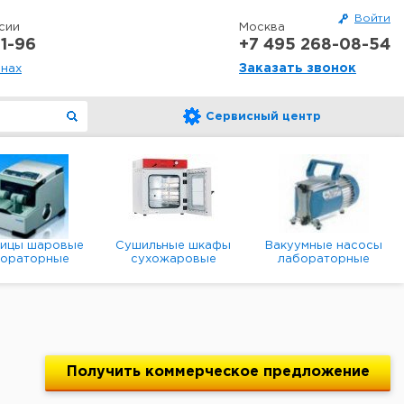
Войти
сии
Москва
1-96
+7 495 268-08-54
Заказать звонок
онах
Сервисный центр
ницы шаровые
Сушильные шкафы
Вакуумные насосы
бораторные
сухожаровые
лабораторные
анетарные
лабораторные
диафрагменные
мембранные
Получить
коммерческое
предложение