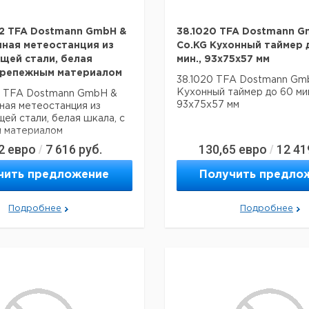
2 TFA Dostmann GmbH &
38.1020 TFA Dostmann G
чная метеостанция из
Co.KG Кухонный таймер 
щей стали, белая
мин., 93x75x57 мм
крепежным материалом
38.1020 TFA Dostmann Gm
Кухонный таймер до 60 мин
2 TFA Dostmann GmbH &
93x75x57 мм
ная метеостанция из
й стали, белая шкала, с
 материалом
2
евро
7 616
руб.
130,65
евро
12 41
/
/
чить предложение
Получить предло
Подробнее
Подробнее