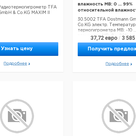
Размеры станции:
32
влажность MB: 0 ... 99%
 Радиотермогигрометр TFA
относительной влажнос
Вес:
26
GmbH & Co.KG MAXIM II
100
30.5002 TFA Dostmann G
Рекомендуем купить по низ
Co.KG электр. Температур
термогигрометра MB: -10 ..
влажность MB: 0 ... 99%
37,72
евро
3 585
/
относительной влажности
Узнать цену
Получить предло
Подробнее
Подробнее