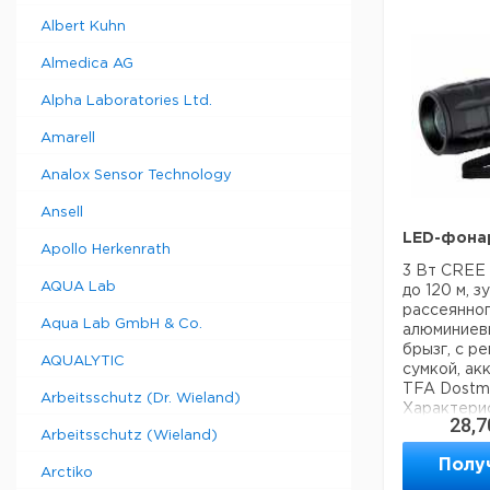
30 м), тен
Albert Kuhn
показател
темпера
Almedica AG
гистограм
давления з
Alpha Laboratories Ltd.
радиоупра
будильнико
Amarell
индикатор 
(температ
Analox Sensor Technology
чувствител
Ansell
влажностью
Температу
LED-фонар
Apollo Herkenrath
внешнего и
3 Вт CREE 
(-4 до +14
AQUA Lab
до 120 м, з
измерения:
рассеянног
до +50°С (
Aqua Lab GmbH & Co.
алюминиевы
возможност
брызг, с р
Влажность:
AQUALYTIC
сумкой, ак
дистанцио
TFA Dostm
инфракрасн
Arbeitsschutz (Dr. Wieland)
Характери
английский
28,7
Размеры (ди
Поддержка
Arbeitsschutz (Wieland)
мм Масса: 1
Используем
Полу
Memory Sti
Arctiko
Прошу обра