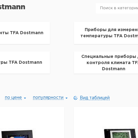
stmann
Приборы для измерен
нты TFA Dostmann
температуры TFA Dost
Специальные приборы 
тры TFA Dostmann
контроля климата T
Dostmann
по цене
популярности
Вид таблицей