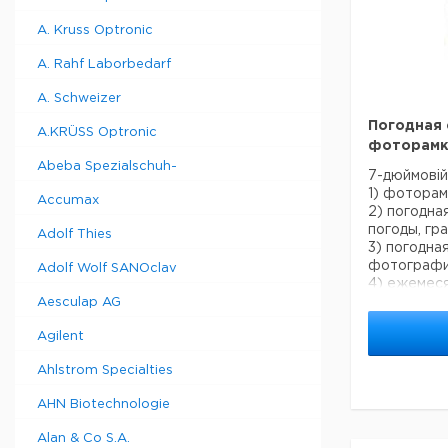
A. Kruss Optronic
A. Rahf Laborbedarf
A. Schweizer
Погодная 
A.KRÜSS Optronic
фоторамк
Abeba Spezialschuh-
7-дюймовій
1) фоторам
Accumax
2) погодна
погоды, гр
Adolf Thies
3) погодна
фотограф
Adolf Wolf SANOclav
4) ежемеся
просмотро
Aesculap AG
Цифровые 
Agilent
поворачива
слайдшоу (
Ahlstrom Specialties
слайдов, 
фотографии
AHN Biotechnologie
отображае
и влажност
Alan & Co S.A.
воздуха с 