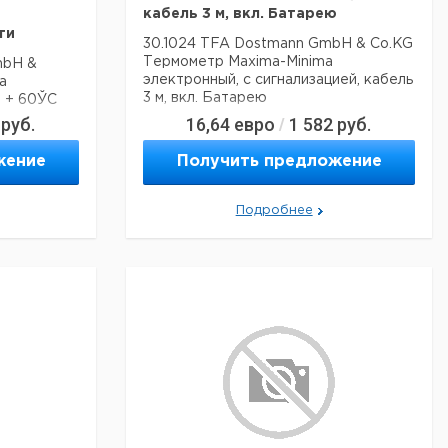
 мм
кабель 3 м, вкл. Батарею
ти
70 г
30.1024 TFA Dostmann GmbH & Co.KG
Термометр Maxima-Minima
mbH &
кой цене.
электронный, с сигнализацией, кабель
а
3 м, вкл. Батарею
. + 60ЎC
руб.
16,64
евро
1 582
руб.
/
жение
Получить предложение
Подробнее