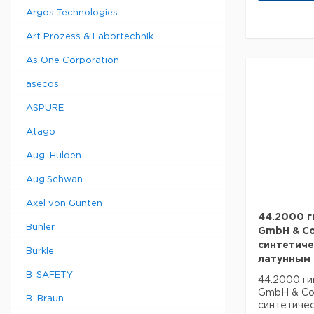
Автовключ
минимальны
сбережен
Argos Technologies
составляет
заряда, на
Art Prozess & Labortechnik
расположе
датчики те
As One Corporation
30.3178 с
батарейкам
asecos
инфракрас
управление
ASPURE
Размеры 16
91 x 66 x 3
Atago
Aug. Hulden
Ко
Тип
во 
Aug.Schwan
упа
Axel von Gunten
Viewer
1
44.2000 г
Bühler
GmbH & Co
синтетиче
Bürkle
латунным
Характери
B-SAFETY
44.2000 г
температу
GmbH & Co.
B. Braun
Открытый:
синтетичес