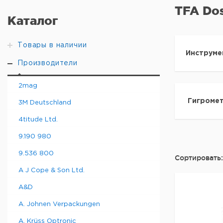
TFA Do
Каталог
Товары в наличии
Инструме
Производители
2mag
Гигроме
3M Deutschland
4titude Ltd.
9.190 980
9.536 800
Сортировать:
A J Cope & Son Ltd.
A&D
A. Johnen Verpackungen
A. Krüss Optronic