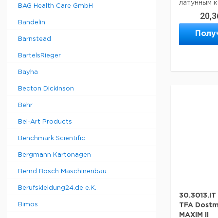
латунным 
BAG Health Care GmbH
внутри:
20,3
Bandelin
Влажность
Полу
Barnstead
Базовая с
BartelsRieger
размеры:
Bayha
Датчик Ра
Вес:
Becton Dickinson
Behr
Рекомендуе
Bel-Art Products
Benchmark Scientific
Bergmann Kartonagen
Bernd Bosch Maschinenbau
Berufskleidung24.de e.K.
30.3013.I
Bimos
TFA Dostm
MAXIM II