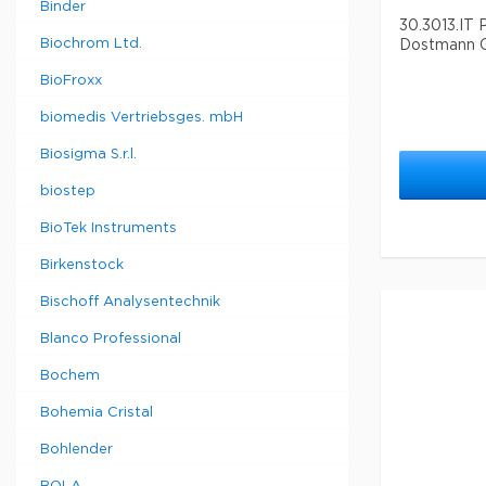
Binder
30.3013.IT
Biochrom Ltd.
Dostmann 
BioFroxx
biomedis Vertriebsges. mbH
Biosigma S.r.l.
biostep
BioTek Instruments
Birkenstock
Bischoff Analysentechnik
Blanco Professional
Bochem
Bohemia Cristal
Bohlender