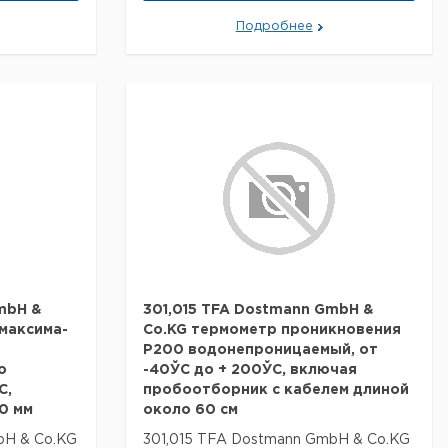
-20 ... +50
75
44
115
1
Подробнее
C.
ть ветра от
 и
Прошу обратить внимание на то, что
ормовое
минимальный заказ в нашей компании
сы. Для
составляет 300 евро с ндс.
 влажности
ной
новременно
ти
м
ний
ключение к
mbH &
301,015 TFA Dostmann GmbH &
икатор
максима-
Co.KG термометр проникновения
 станция 3
P200 водонепроницаемый, от
о
-40ЎC до + 200ЎC, включая
".
C,
пробоотборник с кабелем длиной
станция
10 мм
около 60 см
ой датчик -
bH & Co.KG
301,015 TFA Dostmann GmbH & Co.KG