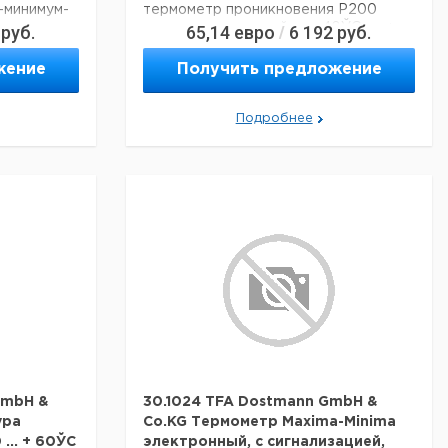
- 1 шт.,
-минимум-
термометр проникновения P200
ль
о и
руб.
водонепроницаемый, от -40ЎC до +
65,14
евро
6 192
руб.
/
, элементы
... + 50ЎC,
200ЎC, включая пробоотборник с
мм
кабелем длиной около 60 см
жение
Получить предложение
паковка - 1
струкция - 1
Подробнее
Цена
Цена
с
с
Срок
р
НДС,
НДС,
поставки
евро
руб
0 ... +80°C
0 ... +60°C
GmbH &
30.1024 TFA Dostmann GmbH &
до 99%
ура
Co.KG Термометр Maxima-Minima
0 x 165 x
... + 60ЎC
электронный, с сигнализацией,