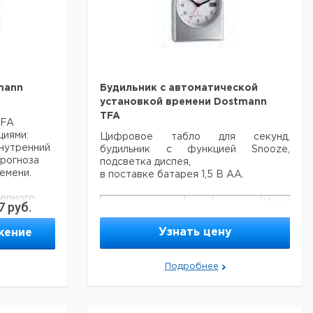
mann
Будильник с автоматической
установкой времени Dostmann
TFA
TFA
циями:
Цифровое табло для секунд,
внутренний
будильник с функцией Snooze,
прогноза
подсветка диспея,
емени.
в поставке батарея 1,5 В AA.
ерного
Цена
Цен
7
руб.
Кол-
 и
Кат.
с
с
Тип
во в
- гигро
номер
НДС,
НДС
Узнать цену
жение
упак.
евро
руб
х данных
Радиобудильник
еля.
Подробнее
с
грометр
автоматической
а частоте
1
9262540
установкой
ели
времени
ен