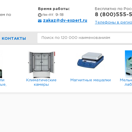
Время работы:
Бесплатно по Рос
8 (800)555-5
ем по
пн-пт: 9-18
zakaz@dv-expert.ru
Телефоны в реги
КОНТАКТЫ
ли
Климатические
Магнитные мешалки
Мель
ые,
камеры
ла
е,
пл
ые