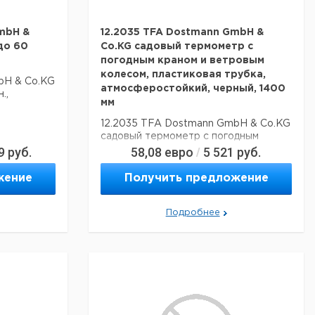
mbH &
12.2035 TFA Dostmann GmbH &
до 60
Co.KG садовый термометр с
погодным краном и ветровым
колесом, пластиковая трубка,
bH & Co.KG
атмосферостойкий, черный, 1400
.,
мм
12.2035 TFA Dostmann GmbH & Co.KG
садовый термометр с погодным
9
руб.
краном и ветровым колесом,
58,08
евро
5 521
руб.
/
пластиковая трубка,
атмосферостойкий, черный, 1400 мм
жение
Получить предложение
Подробнее