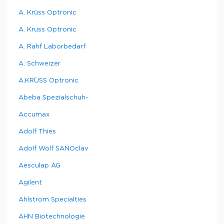
A. Krüss Optronic
A. Kruss Optronic
A. Rahf Laborbedarf
A. Schweizer
A.KRÜSS Optronic
Abeba Spezialschuh-
Accumax
Adolf Thies
Adolf Wolf SANOclav
Aesculap AG
Agilent
Ahlstrom Specialties
AHN Biotechnologie