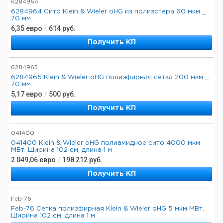
6284964
6284964 Сито Klein & Wieler oHG из полиэстера 60 мкм _
70 мм
6,35
евро
/
614
руб.
Получить КП
6284965
6284965 Klein & Wieler oHG полиэфирная сетка 200 мкм _
70 мм
5,17
евро
/
500
руб.
Получить КП
041400
041400 Klein & Wieler oHG полиамидное сито 4000 мкм
МВт. Ширина 102 см, длина 1 м
2 049,06
евро
/
198 212
руб.
Получить КП
Feb-76
Feb-76 Сетка полиэфирная Klein & Wieler oHG 5 мкм МВт.
Ширина 102 см, длина 1 м