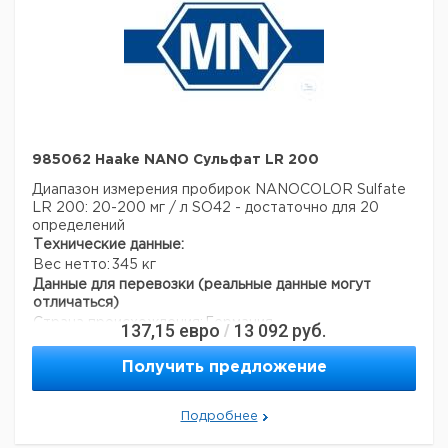
985062 Haake NANO Сульфат LR 200
Диапазон измерения пробирок NANOCOLOR Sulfate
LR 200: 20-200 мг / л SO42 - достаточно для 20
определений
Технические данные:
Вес нетто:
345 кг
Данные для перевозки (реальные данные могут
отличаться)
Страна происхождения:
Германия
137,15
евро
13 092
руб.
/
Страна происхождения:
Северный Рейн-Вестфалия
Ширина упаковки:
0,11 м
Получить предложение
Высота упаковки:
0,119 м
Глубина упаковки:
0,16 м
Подробнее
3
Объем упаковки:
0,002094 м