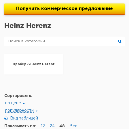
Получить
коммерческое
предложение
Heinz Herenz
Пробирки Heinz Herenz
Сортировать:
по цене
популярности
Вид таблицей
Показывать по:
48
12
24
Все