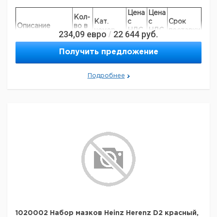
Цена
Цена
Кол-
Кат.
с
с
Срок
Описание
во в
номер
НДС,
НДС,
поставки
234,09
евро
22 644
руб.
/
упак.
евро
руб
Вставки для
Получить предложение
крышек
600
6287048
криопробирок
Подробнее
Redline®
1020002 Набор мазков Heinz Herenz D2 красный,