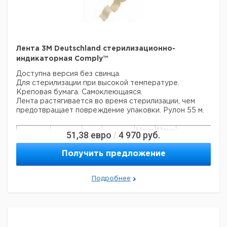
Лента 3M Deutschland стерилизационно-
индикаторная Comply™
Доступна версия без свинца.
Для стерилизации при высокой температуре.
Креповая бумага. Самоклеющаяся.
Лента растягивается во время стерилизации, чем
предотвращает повреждение упаковки. Рулон 55 м.
Цена
Цена
51,38
евро
4 970
руб.
/
Кол-
Ширина
Кат.
с
с
Срок
Тип
во в
мм
номер
НДС,
НДС,
поставки
Получить предложение
упак.
евро
руб
Comply™
19
1
9140783
Подробнее
Прошу обратить внимание на то, что минимальный
заказ в нашей компании составляет 300 евро с ндс.