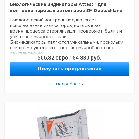
8835+
50 х ПДК
5
6284249
RD
Биологические индикаторы Attest™ для
контроля паровых автоклавов 3M Deutschland
Биологический контроль предполагает
использование индикаторов, которые во
время процесса стерилизации проверяют, были ли
убиты все микроорганизмы.
Био-индикаторы являются уникальными, поскольку
они прямо указывают, сколько микробных спор
действительно
566,82
евро
54 830
руб.
/
были убиты. Благодаря надежности и достоверности
данных, регулярное использование био-индикатора
Получить предложение
может
привести к повышению производительности
процесса стерилизации и, таким образом, к лучшим
Подробнее
результатам.
Особенности:
- Для оценки эффективности работы не требуется
независимая лаборатория
- Простота в обращении
- Разумно использовать после проведения ремонта
или технического обслуживания автоклавов
Метод применения:
- Программа 3,5 минуты, время выдерживания при 121
°C или 134 °C