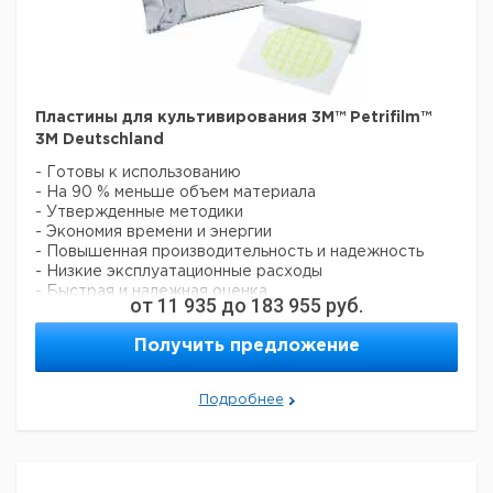
- После стерилизации разбить виалу с целью
приведения питательного раствора в контакт с
индикаторной
полоской
- Результаты через 48 часов
- Соответствует стандарту EN ISO 1
Пластины для культивирования 3M™ Petrifilm™
3M Deutschland
Цена
Цена
Кол-
- Готовы к использованию
Кат.
с
с
Срок
Тип
во в
- На 90 % меньше объем материала
номер
НДС,
НДС,
поставки
упак.
- Утвержденные методики
евро
руб
- Экономия времени и энергии
Биологические
- Повышенная производительность и надежность
индикаторы
- Низкие эксплуатационные расходы
Attest ™ для
100
6089578
- Быстрая и надежная оценка
от
11 935
до
183 955
руб.
паровых
автоклавов
Цена
Цена
Получить предложение
Кол-
Кат.
с
с
Срок
Описание
во в
номер
НДС,
НДС,
поставки
упак.
евро
руб
Подробнее
Подсчет
аэробных
100
6237738
бактерий
Подсчет