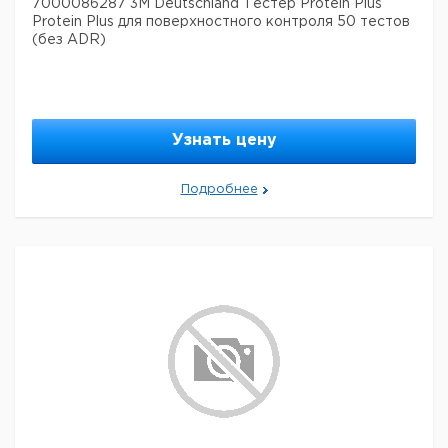
7000086287 3M Deutschland Тестер Protein Plus
Protein Plus для поверхностного контроля 50 тестов
600 x
ADHBU60
синий
6
6267065
(без ADR)
1150
900 x
ADHWS90
белый
6
6267903
1150
Прошу обратить внимание на то, что минимальный
Узнать цену
заказ в нашей компании составляет 300 евро с ндс.
Подробнее