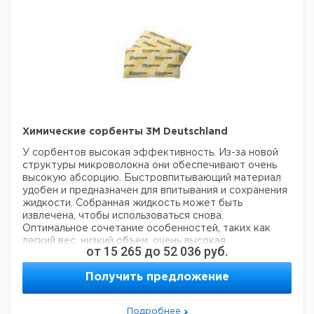
Химические сорбенты 3M Deutschland
У сорбентов высокая эффективность. Из-за новой
структуры микроволокна они обеспечивают очень
высокую абсорцию. Быстровпитывающий материал
удобен и предназначен для впитывания и сохранения
жидкости. Собранная жидкость может быть
извлечена, чтобы использоваться снова.
Оптимальное сочетание особенностей, таких как
легкий вес, низкий объем, очень высокая
от
15 265
до
52 036
руб.
спектральная поглощающая способность, легкая
обработка и низкий вес сорбента значительно
Получить предложение
уменьшает затраты по сравнению с обычными
связывающими материалами. Чтобы уничтожить
использованное содержимое, материал можно сжечь.
Подробнее