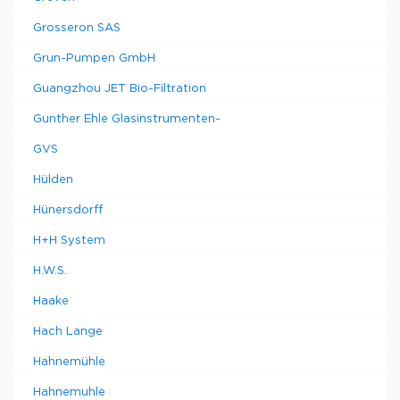
Grosseron SAS
Grun-Pumpen GmbH
Guangzhou JET Bio-Filtration
Gunther Ehle Glasinstrumenten-
GVS
Hülden
Hünersdorff
H+H System
H.W.S.
Haake
Hach Lange
Hahnemühle
Hahnemuhle