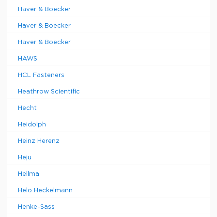
Haver & Boecker
Haver & Boecker
Haver & Boecker
HAWS
HCL Fasteners
Heathrow Scientific
Hecht
Heidolph
Heinz Herenz
Heju
Hellma
Helo Heckelmann
Henke-Sass