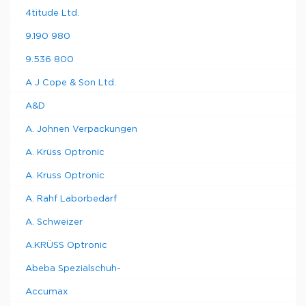
Синий
400
40
2
50
6282774
4titude Ltd.
Желтый
800
80
4
50
6282775
9.190 980
9.536 800
A J Cope & Son Ltd.
A&D
A. Johnen Verpackungen
A. Krüss Optronic
A. Kruss Optronic
A. Rahf Laborbedarf
A. Schweizer
A.KRÜSS Optronic
Abeba Spezialschuh-
Accumax