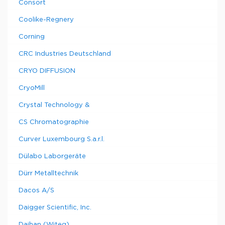
Consort
Coolike-Regnery
Corning
CRC Industries Deutschland
CRYO DIFFUSION
CryoMill
Crystal Technology &
CS Chromatographie
Curver Luxembourg S.a.r.l.
Dülabo Laborgeräte
Dürr Metalltechnik
Dacos A/S
Daigger Scientific, Inc.
Daihan (Witeg)