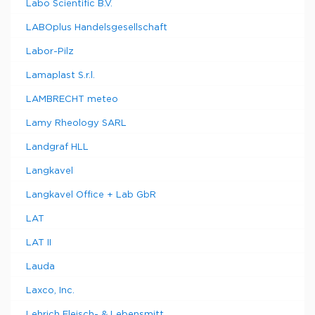
Labo Scientific B.V.
LABOplus Handelsgesellschaft
Labor-Pilz
Lamaplast S.r.l.
LAMBRECHT meteo
Lamy Rheology SARL
Landgraf HLL
Langkavel
Langkavel Office + Lab GbR
LAT
LAT II
Lauda
Laxco, Inc.
Lehrich Fleisch- & Lebensmitt.