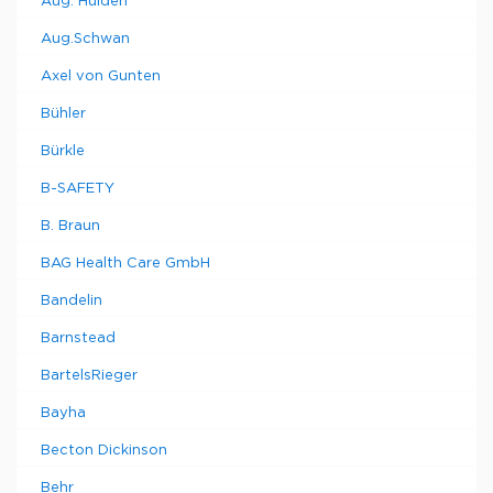
Aug. Hulden
Aug.Schwan
Axel von Gunten
Bühler
Bürkle
B-SAFETY
B. Braun
BAG Health Care GmbH
Bandelin
Barnstead
BartelsRieger
Bayha
Becton Dickinson
Behr