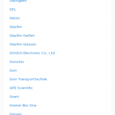
Gestigkeit
GFL
Gilson
Glasfirn
Glasfirn Gießen
Glasfirn Giessen
GOnDO Electronic Co., Ltd.
Gonotec
Gorr
Gorr Transporttechnik
GPE Scientific
Grant
Greiner Bio-One
Greven