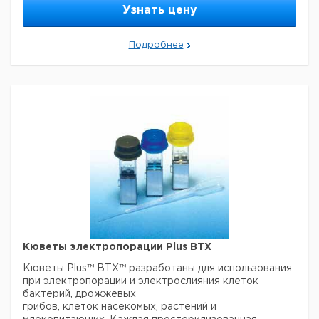
исследовательской и академической сферах.
Узнать цену
Простая в эксплуатации, экономичная, компактная по
размеру и портативная.
Подробнее
Цена с
Цена с
Кол-во
Кат.
Срок
Тип
НДС,
НДС,
в упак.
номер
поставки
евро
руб
ECM®
1
6282780
399
Кюветы электропорации Plus BTX
Кюветы Plus™ BTX™ разработаны для использования
при электропорации и электрослияния клеток
бактерий, дрожжевых
грибов, клеток насекомых, растений и