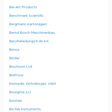
Bel-Art Products
Benchmark Scientific
Bergmann Kartonagen
Bernd Bosch Maschinenbau
Berufskleidung24.de e.K.
Bimos
Binder
Biochrom Ltd.
BioFroxx
biomedis Vertriebsges. mbH
Biosigma S.r.l.
biostep
BioTek Instruments