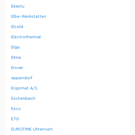
Ekastu
Elbe-Werkstatten
Elcold
Electrothermal
Elga
Elma
Envair
eppendorf
Ergomat A/S
Eschenbach
Esco
ETG
EUROTIME Uhrenvert.