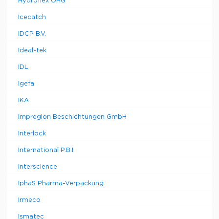
Hydroflex OHG
Icecatch
IDCP B.V.
Ideal-tek
IDL
Igefa
IKA
Impreglon Beschichtungen GmbH
Interlock
International P.B.I.
interscience
IphaS Pharma-Verpackung
Irmeco
Ismatec