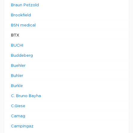
Braun Petzold
Brookfield
BSN medical
BTX
BUCHI
Buddeberg
Buehler
Buhler
Burkle
C. Bruno Bayha
C.Giese
Camag
Campingaz