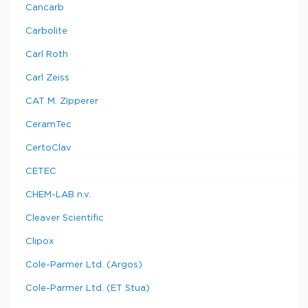
Cancarb
Carbolite
Carl Roth
Carl Zeiss
CAT M. Zipperer
CeramTec
CertoClav
CETEC
CHEM-LAB n.v.
Cleaver Scientific
Clipox
Cole-Parmer Ltd. (Argos)
Cole-Parmer Ltd. (ET Stua)