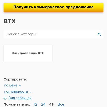
Получить
коммерческое
предложение
BTX
Электропорации BTX
Сортировать:
по цене
популярности
Вид таблицей
Показывать по:
48
12
24
Все