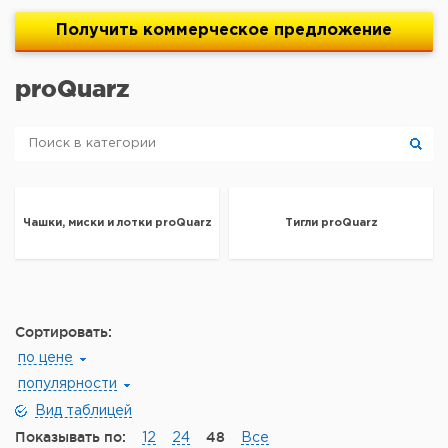
Получить
коммерческое
предложение
proQuarz
Чашки, миски и лотки proQuarz
Тигли proQuarz
Сортировать:
по цене
популярности
Вид таблицей
Показывать по:
48
12
24
Все