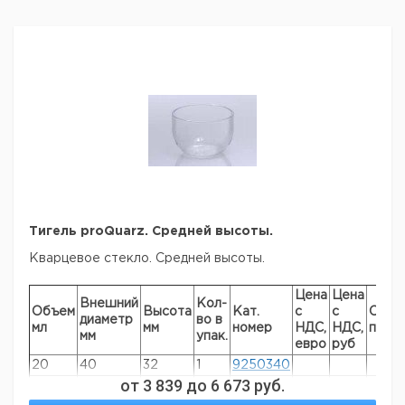
Тигель proQuarz. Средней высоты.
Кварцевое стекло. Средней высоты.
Цена
Цена
Внешний
Кол-
Объем
Высота
Кат.
с
с
Срок
диаметр
во в
мл
мм
номер
НДС,
НДС,
пост
мм
упак.
евро
руб
20
40
32
1
9250340
от
3 839
до
6 673
руб.
49
50
40
1
9250350