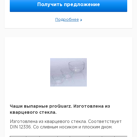
90
60
48
1
9250351
Получить предложение
Прошу обратить внимание на то, что минимальный
заказ в нашей компании составляет 300 евро с ндс.
Подробнее
Чаши выпарные proQuarz. Изготовлена из
кварцевого стекла.
Изготовлена из кварцевого стекла. Соответствует
DIN 12336. Со сливным носиком и плоским дном.