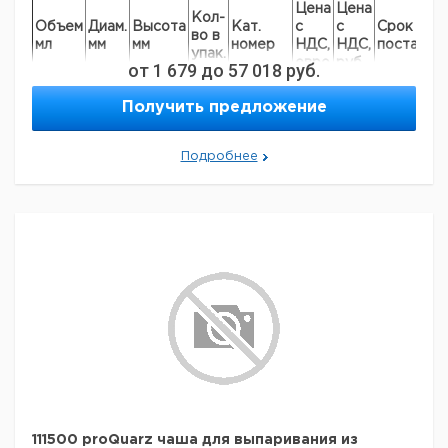
Цена
Цена
Кол-
Объем
Диам.
Высота
Кат.
с
с
Срок
во в
мл
мм
мм
номер
НДС,
НДС,
поставки
упак.
евро
руб
от
1 679
до
57 018
руб.
10
40
18
1
9000110
Получить предложение
15
50
25
1
9000111
45
60
30
1
9000112
60
70
35
1
9000113
Подробнее
90
80
45
1
9000114
170
95
55
1
9000115
320
115
65
1
9000116
Прошу обратить внимание на то, что минимальный
заказ в нашей компании составляет 300 евро с ндс.
111500 proQuarz чаша для выпаривания из