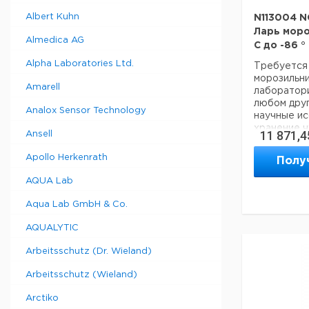
Albert Kuhn
Техническ
N113004 N
Тип констр
Ларь мороз
Almedica AG
Номинальн
C до -86 °
Минимальн
Alpha Laboratories Ltd.
Требуется 
температу
морозильни
Максималь
Amarell
лаборатори
рабочая т
любом друг
Analox Sensor Technology
Ширина ра
научные ис
пространст
хранение ч
11 871,4
Ansell
Высота ра
например, 
пространст
клеточных 
Apollo Herkenrath
Полу
Глубина р
тканей. Ни
пространст
высочайшая
AQUA Lab
Входная м
надежность
Простая ус
Aqua Lab GmbH & Co.
камера им
Напряжени
размер и м
AQUALYTIC
стандартны
Вес нетто:
Arbeitsschutz (Dr. Wieland)
очень прос
Ширина:
требуется
Глубина:
Arbeitsschutz (Wieland)
обслужива
Рост:
разморажив
Arctiko
пылесосом