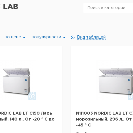
 LAB
по цене
популярности
Вид таблицей
ORDIC LAB LT C150 Ларь
N111003 NORDIC LAB LT 
й, 140 л., От -20 ° C до
морозильный, 296 л., От 
-45 ° C