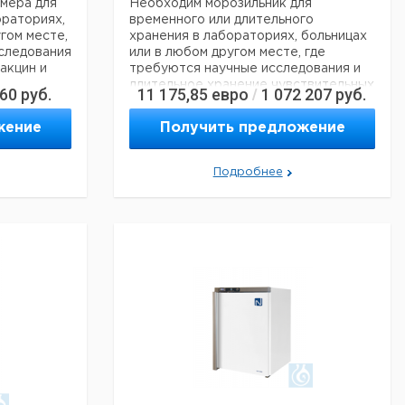
мера для
Необходим морозильник для
ораториях,
временного или длительного
гом месте,
хранения в лабораториях, больницах
следования
или в любом другом месте, где
акцин и
требуются научные исследования и
длительное хранение чувствительных
660
руб.
11 175,85
евро
1 072 207
руб.
/
чайшая
образцов - например, вирусов,
и
бактерий, клеточных препаратов и
жение
Получить предложение
тановка -
образцов тканей. Низкое
энергопотребление, высочайшая
р и может
стабильность, надежность и
Подробнее
дартные
долговечность. Простая установка -
ь простой в
морозильная камера имеет
небольшой внешний размер и может
е, кроме
проходить через все стандартные
двери, что делает ее очень простой в
о отсека.
установке. Не требуется
техническое обслуживание, кроме
 не
размораживания и очистки
 ремонт
пылесосом компрессорного отсека.
есте
Обслуживание и ремонт -
ром по
регулярного обслуживания не
й камеры.
требуется. В случае сбоя ремонт
может быть выполнен на месте
любым обученным инженером по