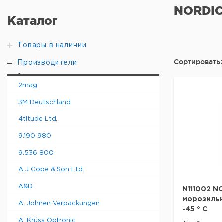
NORDIC
Каталог
Товары в наличии
Сортировать:
Производители
2mag
3M Deutschland
4titude Ltd.
9.190 980
9.536 800
A J Cope & Son Ltd.
A&D
N111002 N
морозильны
A. Johnen Verpackungen
-45 ° C
A. Krüss Optronic