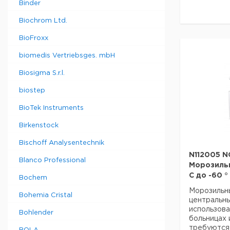
Binder
100/1000,
Напряжени
морозильн
Biochrom Ltd.
иллюминат
Вес нетто:
Ширина:
BioFroxx
Глубина:
biomedis Vertriebsges. mbH
Рост:
Biosigma S.r.l.
Данные дл
biostep
данные мог
Страна пр
BioTek Instruments
Вес брутто
Birkenstock
Ширина уп
Высота упа
Bischoff Analysentechnik
Глубина уп
N112005 N
Blanco Professional
Морозильн
C до -60 °
Bochem
Морозильн
Bohemia Cristal
центральн
использова
Bohlender
больницах 
требуются 