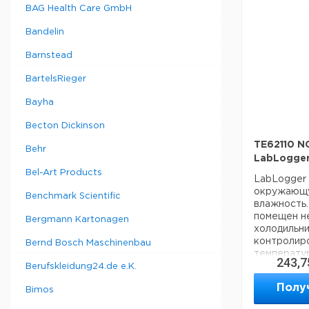
Альтернат
BAG Health Care GmbH
Ширина:
морозильни
Глубина:
приходится
Bandelin
Рост:
вынимать о
Barnstead
Техническ
Данные дл
BartelsRieger
Описание 
данные мог
продукта:
Bayha
Страна пр
Тип констр
Вес брутто
Номинальн
Becton Dickinson
Ширина уп
Минимальн
Высота упа
TE62110 N
Behr
рабочая
Глубина уп
LabLogge
температу
Bel-Art Products
Максималь
LabLogger
рабочая
окружающу
Benchmark Scientific
температу
влажность
Ширина ра
помещен н
Bergmann Kartonagen
пространст
холодильни
Высота ра
контролир
Bernd Bosch Maschinenbau
пространст
температур
243,7
Для темпер
Berufskleidung24.de e.K.
Глубина р
LabLogger
пространст
Полу
Bimos
снаружи мо
Входная м
температур