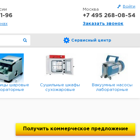
Войти
сии
Москва
1-96
+7 495 268-08-54
Заказать звонок
онах
Сервисный центр
ницы шаровые
Сушильные шкафы
Вакуумные насосы
бораторные
сухожаровые
лабораторные
анетарные
лабораторные
диафрагменные
мембранные
Получить
коммерческое
предложение