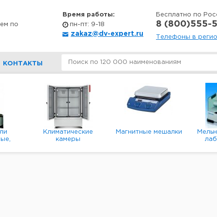
Время работы:
Бесплатно по Рос
8 (800)555-5
ем по
пн-пт: 9-18
zakaz@dv-expert.ru
Телефоны в реги
КОНТАКТЫ
ли
Климатические
Магнитные мешалки
Мель
ые,
камеры
ла
е,
пл
ые