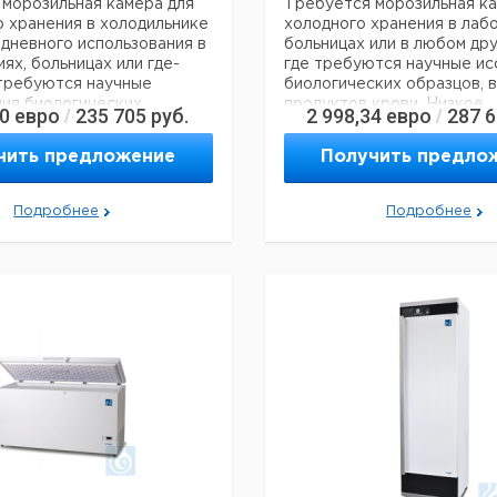
морозильная камера для
Требуется морозильная ка
 хранения в холодильнике
холодного хранения в лаб
едневного использования в
больницах или в любом дру
ях, больницах или где-
где требуются научные ис
 требуются научные
биологических образцов, в
ия биологических
продуктов крови. Низкое
80
евро
235 705
руб.
2 998,34
евро
287 
/
/
вакцин и продуктов крови
энергопотребление, высо
ергопотребление,
стабильность, надежность 
чить предложение
Получить предло
 стабильность,
долговечность. Простая ус
 и долговечность.
морозильная камера имеет
тановка - морозильная
небольшой внешний разме
Подробнее
Подробнее
еет небольшой внешний
проходить через все стан
ожет проходить через все
двери, что делает ее очен
е двери. Это в сочетании
установке. Не требуется
м весом делает его очень
техническое обслуживани
установке. Не требуется
размораживания и очистки
ое обслуживание, кроме
пылесосом компрессорног
ания и очистки
Обслуживание и ремонт -
 компрессорного отсека.
регулярного обслуживания
ие и ремонт -
требуется. В случае сбоя
о обслуживания не
может быть выполнен на м
 В случае сбоя ремонт
любым обученным инжене
 выполнен на месте
обслуживанию морозильно
ченным инженером по
нию морозильной камеры.
Технические данные: