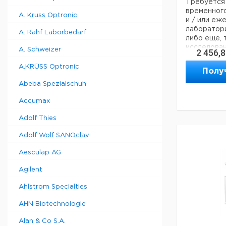
Требуется 
временного
A. Kruss Optronic
и / или еж
лаборатори
A. Rahf Laborbedarf
либо еще,
исследован
A. Schweizer
2 456,
образцов, 
Низкое эн
A.KRÜSS Optronic
Полу
высочайшая
надежность
Abeba Spezialschuh-
Простая ус
Accumax
камера им
размер и м
Adolf Thies
стандартны
с небольши
Adolf Wolf SANOclav
простым в 
техническ
Aesculap AG
разморажив
пылесосом
Agilent
Обслуживан
регулярног
Ahlstrom Specialties
требуется.
может быть
AHN Biotechnologie
любым обу
обслужива
Alan & Co S.A.