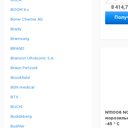
BOLA
более длит
8 414,
холодильни
BOOM b.v.
ингредиент
Полу
энергопот
Borer Chemie AG
стабильнос
Brady
долговечно
морозильна
Bramswig
небольшие
может прох
BRAND
стандартны
значительн
Branson Ultrasonic S.A.
Никакого 
требуется,
Braun Petzold
очистки о
пылесосом.
Brookfield
регулярно
требуется.
BSN medical
ремонт мо
месте люб
BTX
инженером
морозильно
BUCHI
N111006 N
Buddeberg
Техническ
морозильны
Описание 
-45 ° C
Buehler