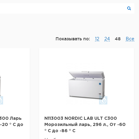
Показывать по:
48
12
24
Все
C300 Ларь
N113003 NORDIC LAB ULT C300
-20 ° C до
Морозильный ларь, 296 л., От -60
° C до -86 ° C