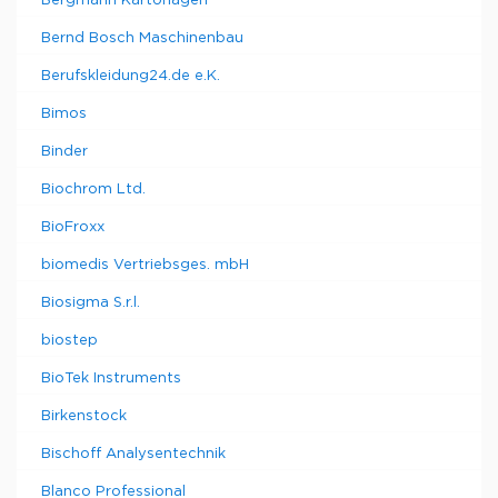
Bergmann Kartonagen
Bernd Bosch Maschinenbau
Berufskleidung24.de e.K.
Bimos
Binder
Biochrom Ltd.
BioFroxx
biomedis Vertriebsges. mbH
Biosigma S.r.l.
biostep
BioTek Instruments
Birkenstock
Bischoff Analysentechnik
Blanco Professional