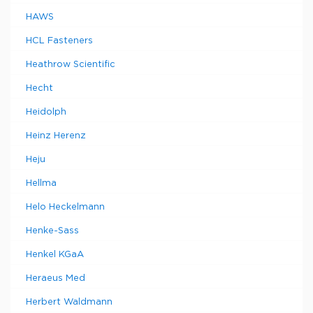
HAWS
HCL Fasteners
Heathrow Scientific
Hecht
Heidolph
Heinz Herenz
Heju
Hellma
Helo Heckelmann
Henke-Sass
Henkel KGaA
Heraeus Med
Herbert Waldmann