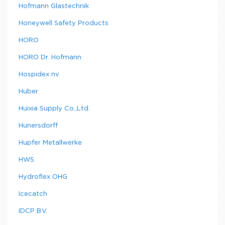
Hofmann Glastechnik
Honeywell Safety Products
HORO
HORO Dr. Hofmann
Hospidex nv
Huber
Huixia Supply Co.,Ltd.
Hunersdorff
Hupfer Metallwerke
HWS
Hydroflex OHG
Icecatch
IDCP B.V.