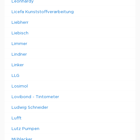
Leonhardy
Licefa Kunststoffverarbeitung
Liebherr
Liebisch
Limmer
Lindner
Linker
LLG
Losimol
Lovibond - Tintometer
Ludwig Schneider
Lufft
Lutz Pumpen
Mühlacker