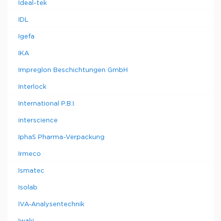
Ideal-tek
IDL
Igefa
IKA
Impreglon Beschichtungen GmbH
Interlock
International P.B.I.
interscience
IphaS Pharma-Verpackung
Irmeco
Ismatec
Isolab
IVA-Analysentechnik