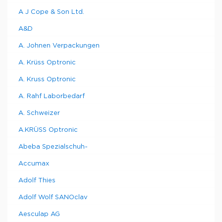
A J Cope & Son Ltd.
A&D
A. Johnen Verpackungen
A. Krüss Optronic
A. Kruss Optronic
A. Rahf Laborbedarf
A. Schweizer
A.KRÜSS Optronic
Abeba Spezialschuh-
Accumax
Adolf Thies
Adolf Wolf SANOclav
Aesculap AG