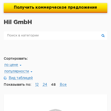
Получить
коммерческое
предложение
Hil GmbH
Сортировать:
по цене
популярности
Вид таблицей
Показывать по:
48
12
24
Все