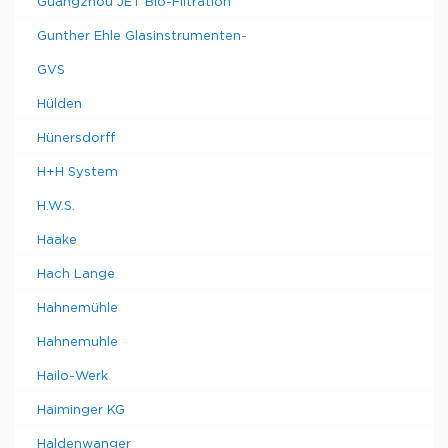
Guangzhou JET Bio-Filtration
Gunther Ehle Glasinstrumenten-
GVS
Hülden
Hünersdorff
H+H System
H.W.S.
Haake
Hach Lange
Hahnemühle
Hahnemuhle
Hailo-Werk
Haiminger KG
Haldenwanger