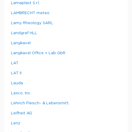
Lamaplast S.r.l.
LAMBRECHT meteo
Lamy Rheology SARL
Landgraf HLL
Langkavel
Langkavel Office + Lab GbR
LAT
LAT II
Lauda
Laxco, Inc.
Lehrich Fleisch- & Lebensmitt.
Leifheit AG
Lenz