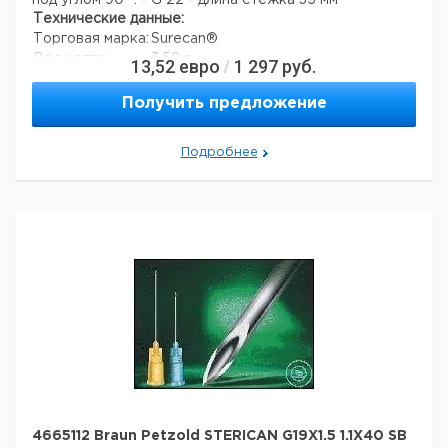
под углом 90 °: - G 22 - длина стежка 35 мм
Технические данные:
Торговая марка:
Surecan®
Вес нетто:
3,59 г
13,52
евро
1 297
руб.
/
Данные для перевозки (реальные данные могут
отличаться)
Получить предложение
Страна происхождения:
Малайзия
Вес брутто:
3,59 г
Подробнее
4665112 Braun Petzold STERICAN G19X1.5 1.1X40 SB