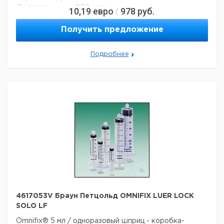
Диаметр:
900 мкм
10,19
евро
978
руб.
/
длина:
40 мм
Вес нетто:
1,6 г
Получить предложение
Данные для перевозки (реальные данные могут
отличаться)
Подробнее
Страна происхождения:
Малайзия
Вес брутто:
1,6 г
4617053V Браун Петцольд OMNIFIX LUER LOCK
SOLO LF
Omnifix® 5 мл / одноразовый шприц - коробка-