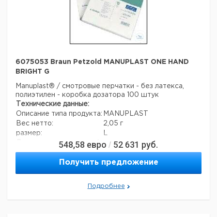
6075053 Braun Petzold MANUPLAST ONE HAND
BRIGHT G
Manuplast® / смотровые перчатки - без латекса,
полиэтилен - коробка дозатора 100 штук
Технические данные:
Описание типа продукта:
MANUPLAST
Вес нетто:
2,05 г
размер:
L
548,58
евро
52 631
руб.
Данные для перевозки (реальные данные могут
/
отличаться)
Страна происхождения:
Китай
Получить предложение
Вес брутто:
2,05 г
Подробнее