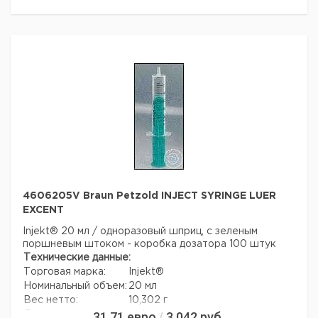
4606205V Braun Petzold INJECT SYRINGE LUER
EXCENT
Injekt® 20 мл / одноразовый шприц, с зеленым
поршневым штоком - коробка дозатора 100 штук
Технические данные:
Торговая марка:
Injekt®
Номинальный объем:
20 мл
Вес нетто:
10,302 г
31,71
евро
3 042
руб.
Данные для перевозки (реальные данные могут
/