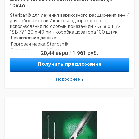
4665120 Braun Petzold STERICAN K18GX1 1/2
1.2X40
Sterican® для лечения варикозного расширения вен /
для забора крови / канюля одноразового
использования по особым показаниям - G 18 x 1 1/2
"SB /? 1,20 x 40 мм - коробка дозатора 100 штук
Технические данные:
Торговая марка:
Sterican®
Диаметр:
1,2 мм
20,44
евро
1 961
руб.
/
длина:
40 мм
Вес нетто:
1,6 г
Получить предложение
Данные для перевозки (реальные данные могут
отличаться)
Подробнее
Страна происхождения:
Малайзия
Вес брутто:
1,6 г