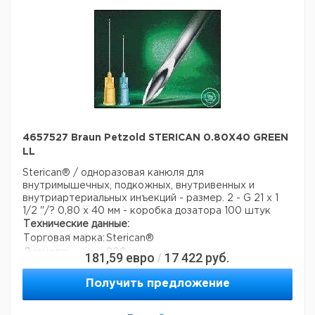
4657527 Braun Petzold STERICAN 0.80X40 GREEN
LL
Sterican® / одноразовая канюля для
внутримышечных, подкожных, внутривенных и
внутриартериальных инъекций - размер. 2 - G 21 x 1
1/2 "/? 0,80 x 40 мм - коробка дозатора 100 штук
Технические данные:
Торговая марка:
Sterican®
Диаметр:
800 мкм
181,59
евро
17 422
руб.
/
длина:
40 мм
Вес нетто:
1,5 г
Получить предложение
Данные для перевозки (реальные данные могут
отличаться)