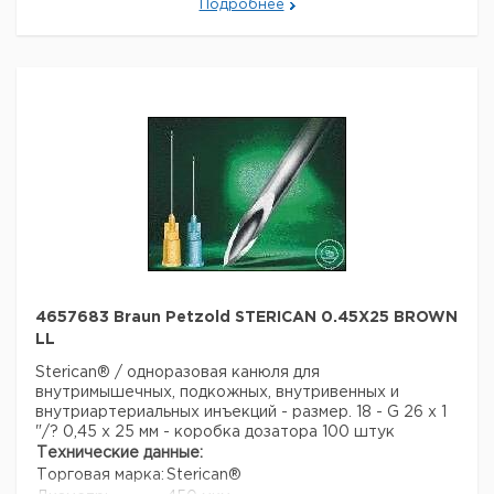
Подробнее
Страна происхождения:
Малайзия
Вес брутто:
1,5 г
4657683 Braun Petzold STERICAN 0.45X25 BROWN
LL
Sterican® / одноразовая канюля для
внутримышечных, подкожных, внутривенных и
внутриартериальных инъекций - размер. 18 - G 26 x 1
"/? 0,45 x 25 мм - коробка дозатора 100 штук
Технические данные:
Торговая марка:
Sterican®