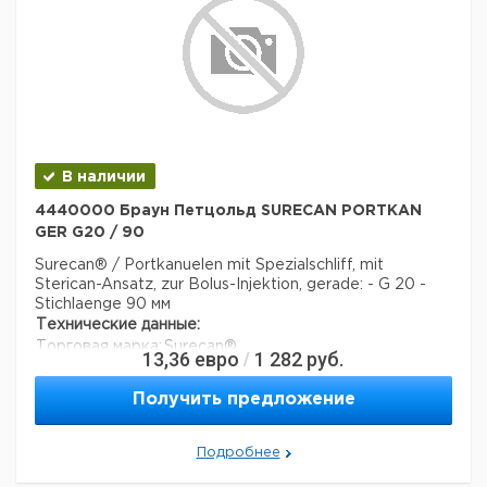
В наличии
4440000 Браун Петцольд SURECAN PORTKAN
GER G20 / 90
Surecan® / Portkanuelen mit Spezialschliff, mit
Sterican-Ansatz, zur Bolus-Injektion, gerade: - G 20 -
Stichlaenge 90 мм
Технические данные:
Торговая марка:
Surecan®
13,36
евро
1 282
руб.
/
Вес нетто:
2 г
Данные для перевозки (реальные данные могут
Получить предложение
отличаться)
Страна происхождения:
Малайзия
Вес брутто:
Подробнее
4 г