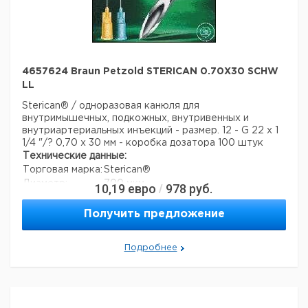
4657624 Braun Petzold STERICAN 0.70X30 SCHW
LL
Sterican® / одноразовая канюля для
внутримышечных, подкожных, внутривенных и
внутриартериальных инъекций - размер. 12 - G 22 x 1
1/4 "/? 0,70 x 30 мм - коробка дозатора 100 штук
Технические данные:
Торговая марка:
Sterican®
Диаметр:
700 мкм
10,19
евро
978
руб.
/
длина:
30 мм
Вес нетто:
1,4 г
Получить предложение
Данные для перевозки (реальные данные могут
отличаться)
Подробнее
Страна происхождения:
Малайзия
Вес брутто:
1,4 г