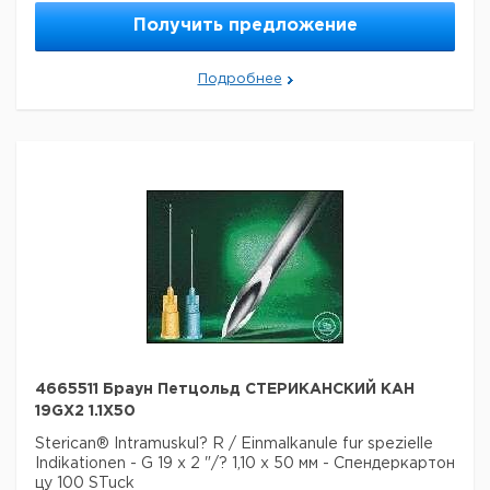
Вес нетто:
2,087 г
Данные для перевозки (реальные данные могут
Получить предложение
отличаться)
Страна происхождения:
Малайзия
Подробнее
Вес брутто:
2,087 г
4665511 Браун Петцольд СТЕРИКАНСКИЙ КАН
19GX2 1.1X50
Sterican® Intramuskul? R / Einmalkanule fur spezielle
Indikationen - G 19 x 2 "/? 1,10 x 50 мм - Спендеркартон
цу 100 STuck