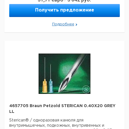
отличаться)
Страна происхождения:
Германия
Получить предложение
Страна происхождения:
Гессе
Вес брутто:
14,379 г
Подробнее
4657705 Braun Petzold STERICAN 0.40X20 GREY
LL
Sterican® / одноразовая канюля для
внутримышечных, подкожных, внутривенных и