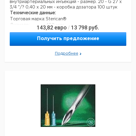
внутриартериальных инъекций - размер. 20 - G 27 x
3/4 "/? 0,40 x 20 мм - коробка дозатора 100 штук
Технические данные:
Торговая марка:
Sterican®
Диаметр:
400 мкм
143,82
евро
13 798
руб.
/
длина:
20 мм
Вес нетто:
1,4 г
Получить предложение
Данные для перевозки (реальные данные могут
отличаться)
Подробнее
Страна происхождения:
Малайзия
Вес брутто:
1,4 г