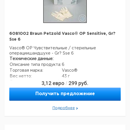
6081002 Braun Petzold Vasco® OP Sensitive, Gr?
Sse 6
Vasco® OP Чувствительные / стерильные
операциишандшухе - Gr? Sse 6
Технические данные:
Описание типа продукта:
6
Торговая марка:
Vasco®
Вес нетто:
43 г
3,12
евро
299
руб.
Данные для перевозки (реальные данные могут
/
отличаться)
Страна происхождения:
Австрия
Получить предложение
Вес брутто:
43 г
Подробнее