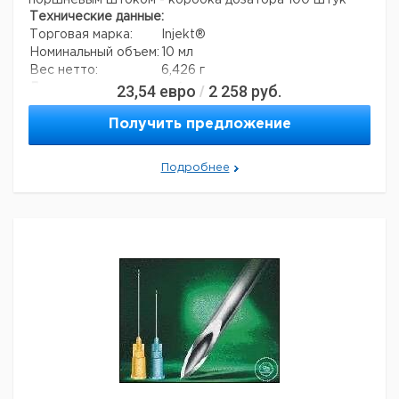
поршневым штоком - коробка дозатора 100 штук
Технические данные:
Торговая марка:
Injekt®
Номинальный объем:
10 мл
Вес нетто:
6,426 г
23,54
евро
2 258
руб.
Данные для перевозки (реальные данные могут
/
отличаться)
Страна происхождения:
Германия
Получить предложение
Страна происхождения:
Гессе
Вес брутто:
9,03 г
Подробнее