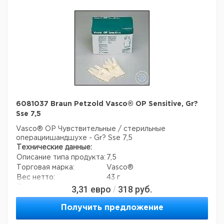
6081037 Braun Petzold Vasco® OP Sensitive, Gr?
Sse 7,5
Vasco® OP Чувствительные / стерильные
операциишандшухе - Gr? Sse 7,5
Технические данные:
Описание типа продукта:
7,5
Торговая марка:
Vasco®
Вес нетто:
43 г
3,31
евро
318
руб.
Данные для перевозки (реальные данные могут
/
отличаться)
Страна происхождения:
Австрия
Получить предложение
Вес брутто:
43 г