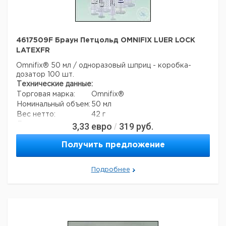
4617509F Браун Петцольд OMNIFIX LUER LOCK
LATEXFR
Omnifix® 50 мл / одноразовый шприц - коробка-
дозатор 100 шт.
Технические данные:
Торговая марка:
Omnifix®
Номинальный объем:
50 мл
Вес нетто:
42 г
3,33
евро
319
руб.
Данные для перевозки (реальные данные могут
/
отличаться)
Страна происхождения:
Швейцария
Получить предложение
Вес брутто:
43 г
Подробнее