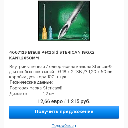
4667123 Braun Petzold STERICAN 18GX2
KAN1.2X50MM
Внутримышечная / одноразовая канюля Sterican®
для особых показаний - G 18 x 2 "SB /? 1,20 x 50 мм -
коробка дозатора 100 штук
Технические данные:
Торговая марка:
Sterican®
Диаметр:
1,2 мм
длина:
50 мм
12,66
евро
1 215
руб.
/
Вес нетто:
1,8 г
Данные для перевозки (реальные данные могут
Получить предложение
отличаться)
Страна происхождения:
Малайзия
Подробнее
Вес брутто:
1,8 г