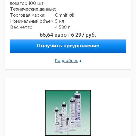
дозатор 100 шт.
Технические данные:
Торговая марка:
Omnifix®
Номинальный объем:
5 мл
Вес нетто:
4,588 г
65,64
евро
6 297
руб.
Данные для перевозки (реальные данные могут
/
отличаться)
Страна происхождения:
Германия
Получить предложение
Страна происхождения:
Гессе
Вес брутто:
6,663 г
Подробнее