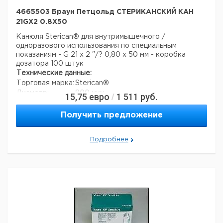
4665503 Браун Петцольд СТЕРИКАНСКИЙ КАН
21GX2 0.8X50
Канюля Sterican® для внутримышечного /
одноразового использования по специальным
показаниям - G 21 x 2 "/? 0,80 x 50 мм - коробка
дозатора 100 штук
Технические данные:
Торговая марка:
Sterican®
Диаметр:
800 мкм
15,75
евро
1 511
руб.
/
длина:
50 мм
Вес нетто:
1,8 г
Получить предложение
Данные для перевозки (реальные данные могут
отличаться)
Подробнее
Страна происхождения:
Малайзия
Вес брутто:
1,8 г