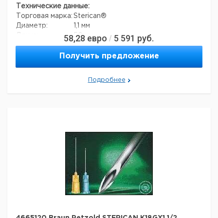
Технические данные:
Торговая марка:
Sterican®
Диаметр:
1,1 мм
Длина:
50 мм
58,28
евро
5 591
руб.
/
Вес нетто:
1,8 г
Данные для перевозки (реальные данные могут
Получить предложение
отличаться)
Страна происхождения:
Малайзия
Подробнее
Вес брутто:
1,8 г