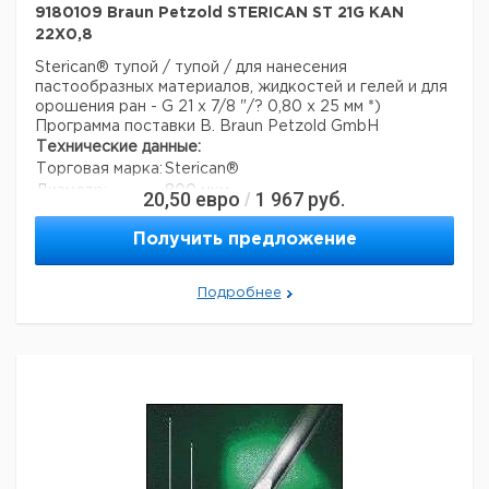
9180109 Braun Petzold STERICAN ST 21G KAN
22X0,8
Sterican® тупой / тупой / для нанесения
пастообразных материалов, жидкостей и гелей и для
орошения ран - G 21 x 7/8 "/? 0,80 x 25 мм *)
Программа поставки B. Braun Petzold GmbH
Технические данные:
Торговая марка:
Sterican®
Диаметр:
800 мкм
20,50
евро
1 967
руб.
/
длина:
25 мм
Вес нетто:
1,43 г
Получить предложение
Данные для перевозки (реальные данные могут
отличаться)
Подробнее
Страна происхождения:
Малайзия
Вес брутто:
1,43 г