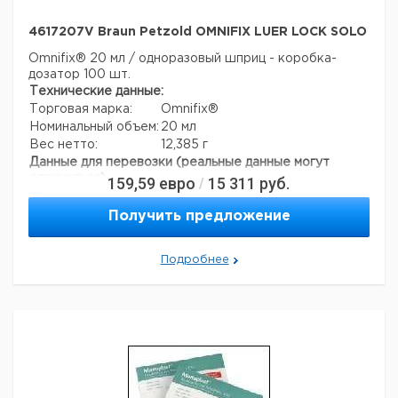
4617207V Braun Petzold OMNIFIX LUER LOCK SOLO
Omnifix® 20 мл / одноразовый шприц - коробка-
дозатор 100 шт.
Технические данные:
Торговая марка:
Omnifix®
Номинальный объем:
20 мл
Вес нетто:
12,385 г
Данные для перевозки (реальные данные могут
отличаться)
159,59
евро
15 311
руб.
/
Страна происхождения:
Германия
Страна происхождения:
Гессе
Получить предложение
Вес брутто:
16,462 г
Подробнее