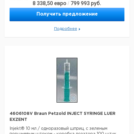
Диаметр:
450 мкм
8 338,50
евро
799 993
руб.
/
длина:
25 мм
Вес нетто:
1,4 г
Получить предложение
Данные для перевозки (реальные данные могут
отличаться)
Подробнее
Страна происхождения:
Малайзия
Вес брутто:
1,4 г
4606108V Braun Petzold INJECT SYRINGE LUER
EXZENT
Injekt® 10 мл / одноразовый шприц, с зеленым