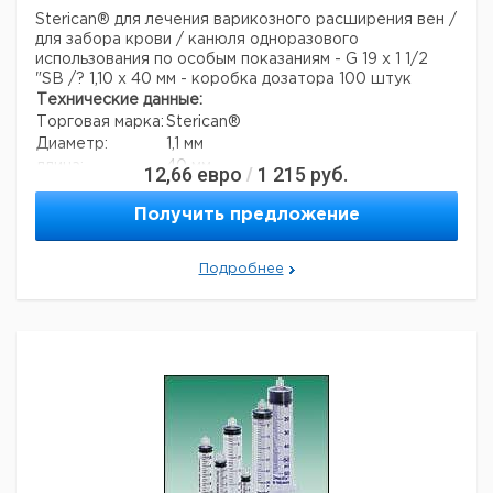
Sterican® для лечения варикозного расширения вен /
для забора крови / канюля одноразового
использования по особым показаниям - G 19 x 1 1/2
"SB /? 1,10 x 40 мм - коробка дозатора 100 штук
Технические данные:
Торговая марка:
Sterican®
Диаметр:
1,1 мм
длина:
40 мм
12,66
евро
1 215
руб.
/
Вес нетто:
1,6 г
Данные для перевозки (реальные данные могут
Получить предложение
отличаться)
Страна происхождения:
Малайзия
Подробнее
Вес брутто:
1,6 г