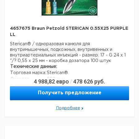
4657675 Braun Petzold STERICAN 0.55X25 PURPLE
LL
Sterican® / одноразовая канюля для
внутримышечных, подкожных, внутривенных и
внутриартериальных инъекций - размер. 17 - G 24 x 1
"/? 0,55 x 25 мм - коробка дозатора 100 штук
Технические данные:
Торговая марка:
Sterican®
Диаметр:
550 мкм
4 988,82
евро
478 626
руб.
/
длина:
25 мм
Вес нетто:
1,4 г
Получить предложение
Данные для перевозки (реальные данные могут
отличаться)
Подробнее
Страна происхождения:
Малайзия
Вес брутто:
1,4 г