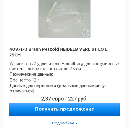
4097173 Braun Petzold HEIDELB VERL ST LO L
75CM
Удлинитель / удлинитель Heidelberg для инфузионных
систем - длина шланга около 75 см
Технические данные:
Вес нетто:
12 г
Данные для перевозки (реальные данные могут
отличаться)
Страна происхождения:
Nam Viet
2,37
евро
227
руб.
/
Страна происхождения:
Гессе
Вес брутто:
12 г
Получить предложение
Подробнее