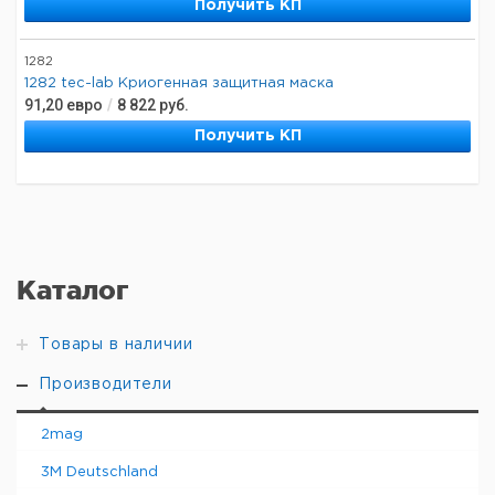
Получить КП
1282
1282 tec-lab Криогенная защитная маска
91,20
евро
/
8 822
руб.
Получить КП
Каталог
Товары в наличии
Производители
2mag
3M Deutschland