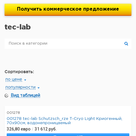
Получить
коммерческое
предложение
tec-lab
Сортировать:
по цене
популярности
Вид таблицей
001278
001278 tec-lab Schutzsch_rze T-Cryo Light Криогенный,
70x90см, водонепроницаемый
326,80
евро
/
31 612
руб.