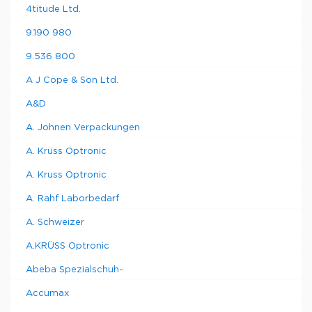
4titude Ltd.
9.190 980
9.536 800
A J Cope & Son Ltd.
A&D
A. Johnen Verpackungen
A. Krüss Optronic
A. Kruss Optronic
A. Rahf Laborbedarf
A. Schweizer
A.KRÜSS Optronic
Abeba Spezialschuh-
Accumax