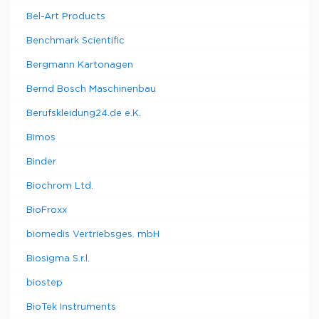
Bel-Art Products
Benchmark Scientific
Bergmann Kartonagen
Bernd Bosch Maschinenbau
Berufskleidung24.de e.K.
Bimos
Binder
Biochrom Ltd.
BioFroxx
biomedis Vertriebsges. mbH
Biosigma S.r.l.
biostep
BioTek Instruments