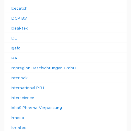
Icecatch
IDCP B.V.
Ideal-tek
IDL
Igefa
IKA
Impreglon Beschichtungen GmbH
Interlock
International P.B.I.
interscience
IphaS Pharma-Verpackung
Irmeco
Ismatec