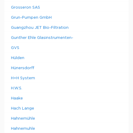
Grosseron SAS
Grun-Pumpen GmbH
Guangzhou JET Bio-Filtration
Gunther Ehle Glasinstrumenten-
GVS
Hülden
Hünersdorff
H+H System
H.W.S.
Haake
Hach Lange
Hahnemühle
Hahnemuhle