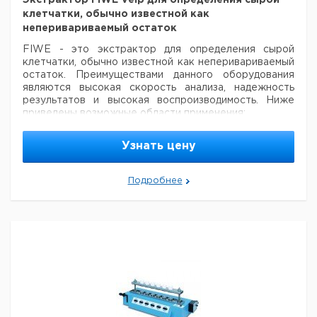
Экстрактор FIWE Velp для определения сырой
клетчатки, обычно известной как
неперивариваемый остаток
FIWE - это экстрактор для определения сырой
клетчатки, обычно известной как неперивариваемый
остаток. Преимуществами данного оборудования
являются высокая скорость анализа, надежность
результатов и высокая воспроизводимость. Ниже
приведены возможные области применения:
определение сырой клетчатки (Веенде)
определение щелочно или кислотно растворимой
Узнать цену
клетчатки
определение кислотно растворимого
лигнина
определение различных фракций клетчастки
Подробнее
Определение сырой клетчатки необходимо из
пищевых, экономических и законодательных
соображений.
FIWE производит однократную или
последовательную экстракцию включая кипячение,
промывание и фильтрование.
FIWE предлагается в
следующих конфигурациях:
FIWE 3 - экстрактор на 3
пробы
FIWE 6 - экстрактор на 6 проб
Экстрактор
COEX предназначен для обезжиривания проб перед
экстракцией клетчатки.