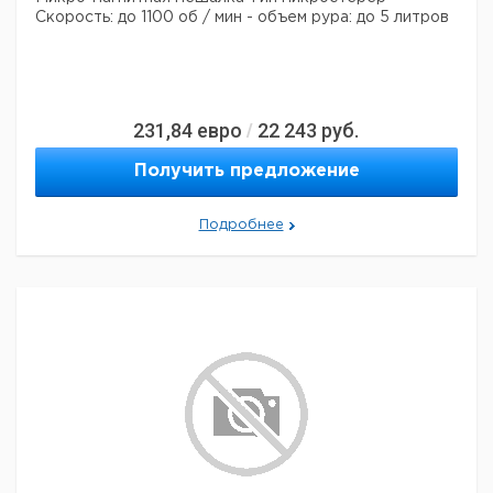
Скорость: до 1100 об / мин
- объем рура: до 5 литров
231,84
евро
22 243
руб.
/
Получить предложение
Подробнее