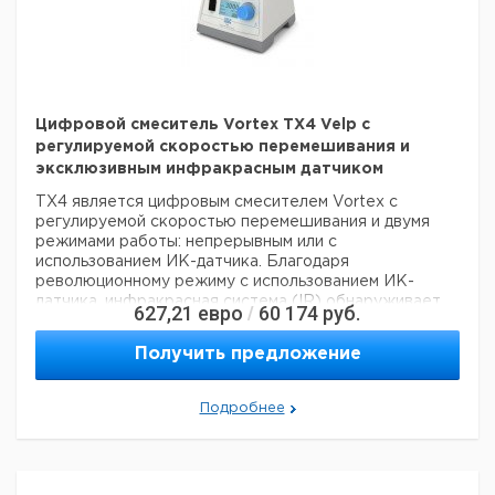
регулируемый, долговечный и уникальный.
Электронное регулирование скорости:
до 3000 об/
мин
Режим работы:
ИК-датчик, непрерывный
Цифровой смеситель Vortex TX4 Velp с
Конструкционный
Коррозионно-устойчивый
регулируемой скоростью перемешивания и
материал:
полимер и Цинковый сплав
эксклюзивным инфракрасным датчиком
Система фиксации
прорезиненных ножки
TX4 является цифровым смесителем Vortex с
на поверхности:
регулируемой скоростью перемешивания и двумя
Орбитальный
4.5 мм
режимами работы: непрерывным или с
диаметр:
использованием ИК-датчика. Благодаря
Мощность:
15 Ватт
революционному режиму с использованием ИК-
Вес:
2.7 кг
датчика, инфракрасная система (IR) обнаруживает
627,21
евро
60 174
руб.
/
Габариты (ШxВxГ):
150x130x165 mm
присутствие пробирки в шейкере и прибор
автоматически начинает вибрировать!
Получить предложение
Благодаря таймеру, пользователь может установить
время работы.
Дисплей постоянно отображает
наиболее важную информацию и обеспечивает
Подробнее
простую настройку различных параметров, таких как
время и скорость.
Структура из технополимера
обеспечивает оптимальную химическую стойкость и