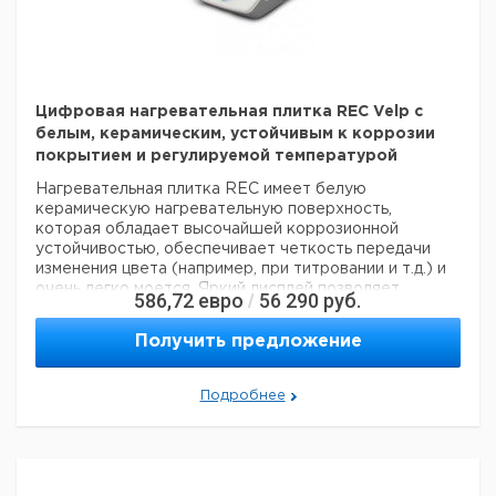
ХАРАКТЕРИСТИКИ
Температура:
до 370 °C
Цифровая нагревательная плитка REC Velp с
белым, керамическим, устойчивым к коррозии
покрытием и регулируемой температурой
Нагревательная плитка REC имеет белую
керамическую нагревательную поверхность,
которая обладает высочайшей коррозионной
устойчивостью, обеспечивает четкость передачи
изменения цвета (например, при титровании и т.д.) и
очень легко моется. Яркий дисплей позволяет
586,72
евро
56 290
руб.
/
контролировать температуру в непрерывном
режиме. Контрольная панель отделена от
Получить предложение
нагревательной поверхности для того, чтобы
обеспечить максимальную безопасность
эксплуатации и продолжительный срок службы
Подробнее
оборудования.
Система безопасности подает визуальный сигнал
«Горячая поверхность» как во время работы, так и
во время остывания при выключенном питании