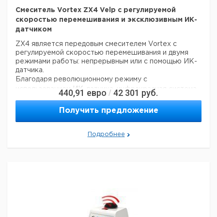
Система фиксации
Смеситель Vortex ZX4 Velp с регулируемой
прорезиненных ножки
на поверхности:
скоростью перемешивания и эксклюзивным ИК-
Орбитальный
датчиком
4.5 мм
диаметр:
ZX4 является передовым смесителем Vortex с
Мощность:
15 Ватт
регулируемой скоростью перемешивания и двумя
Вес:
2.7 кг
режимами работы: непрерывным или с помощью ИК-
Габариты (ШxВxГ):
150x130x165 mm
датчика.
Благодаря революционному режиму с
использованием ИК-датчика, инфракрасная система
440,91
евро
42 301
руб.
/
(IR) обнаруживает присутствие пробирки в шейкере
и прибор автоматически начинает вибрировать!
Получить предложение
Структура из технополимера обеспечивает
оптимальную химическую стойкость и улучшенную
Подробнее
управляемость.
ZX4 предлагает эргономичную и
инновационную конструкцию, которая обеспечивает
отличную стабильность на платформе на различных
поверхностях.
Благодаря широкому ассортименту
аксессуаров, ZX4 идеально подходит для различных
целей, включая встряхивание различных пробирок и
контейнеров.
ZX4 предлагает самую высокую
производительность и обеспечивает превосходное и
точное смешивание, благодаря тому, что он