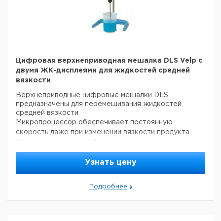
Скорость перемешивания:
50 - 2000 об/мин
Максимальный объем
25 л
перемешиваня (H2O):
Максимальная вязкость:
10000 мПас
Максимальный крутящий момент:
75 Нсм
мПас = 1 Centipoise
Цифровая верхнеприводная мешалка DLS Velp с
двумя ЖК-дисплеями для жидкостей средней
вязкости
Верхнеприводные цифровые мешалки DLS
предназначены для перемешивания жидкостей
средней вязкости
Микропроцессор обеспечивает постоянную
скорость даже при изменении вязкости продукта.
Специальная система блокирует перемешивание в
случае некорректной работы, что обеспечивает
безопасность применения. Мешалка DLS снабжена
Узнать цену
дружественной по отношению к оператору
системой самоблокировки патрона.
Два ярких
Подробнее
дисплея, которые отображают текущую и заданную
скорости.
Электронное регулирование скорости: 50-2000 об/