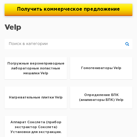
Получить
коммерческое
предложение
Velp
Погружные верхнеприводные
Гомогенизаторы Velp
лабораторные лопастные
мешалки Velp
Определение БПК
Нагревательные плитки Velp
(анализаторы БПК) Velp
Аппарат Сокслета (прибор
экстрактор Сокслета)
Установки для экстракции.