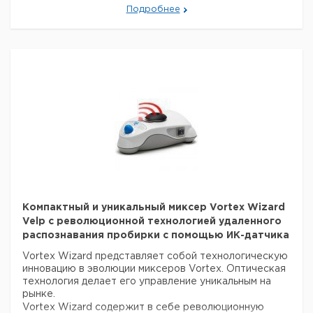
Подробнее
прибор находится в лидерах сегмента.
Габариты (ШxВxГ):
150x130x165 mm
Электронное регулирование скорости: 0-3000 об/
мин
Режим работы: прикосновение, непрерывный
Конструкционный
Коррозионно-устойчивый
материал:
полимер и Цинковый сплав
Система фиксации на
3 прорезиненных ножки
поверхности:
Установка скорости:
Аналогичный
Контроль скорость:
электронный
Режим работы:
Touch / Continuous
Тип движения:
орбитальный
Орбитальный
4,5 мм
диаметр:
Класс защиты CEI EN
Компактный и уникальный миксер Vortex Wizard
IP 42
60529:
Velp с революционной технологией удаленного
Мощность:
15 Ватт
распознавания пробирки с помощью ИК-датчика
Вес:
2.2 кг
Vortex Wizard представляет собой технологическую
Габариты (ШxВxГ):
180x70x220 мм
инновацию в эволюции миксеров Vortex. Оптическая
ПРОЧИЕ
технология делает его управление уникальным на
ХАРАКТЕРИСТИКИ
рынке.
Электронная
Vortex Wizard содержит в себе революционную