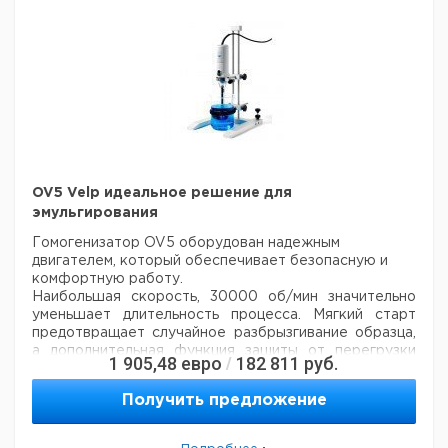
вплоть до 50°C.
Температура: до 550 °C
Конструкционный
Коррозионно-устойчивый
материал:
полимер
Нагревательная плита:
керамическая поверхность
Диаметр плиты:
180x180 mm
Класс защиты:
IP 42
Мощность:
800 Ватт
Вес:
3.3 кг
OV5 Velp идеальное решение для
Габариты (ШxВxГ):
203x94x344 mm
эмульгирования
ПРОЧИЕ
ХАРАКТЕРИСТИКИ
Гомогенизатор OV5 оборудован надежным
Температура:
до 550 °C
двигателем, который обеспечивает безопасную и
комфортную работу.
Наибольшая скорость, 30000 об/мин значительно
уменьшает длительность процесса. Мягкий старт
предотвращает случайное разбрызгивание образца,
а дополнительная функция защиты от перегрузки
1 905,48
евро
182 811
руб.
/
увеличивает жизненный цикл двигателя.
Гомогенизатор OV5 имеет универсальную модель
Получить предложение
рабочего стержня, подходящую для всех применений
и совместимую с различными моделями роторов/
статоров. Стержень выполнен из нержавеющей