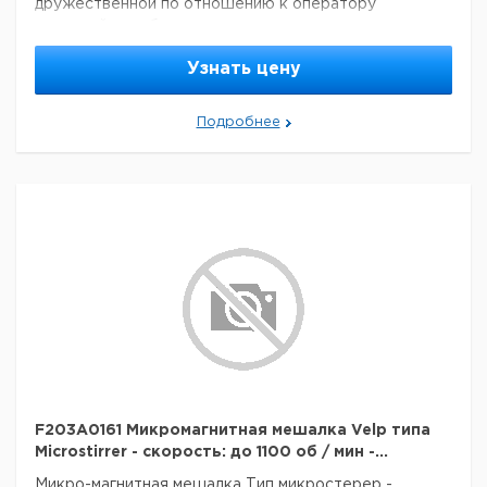
дружественной по отношению к оператору
системой самоблокировки патрона.
Электронное регулирование скорости: 50-1200 об/
Узнать цену
мин
Объем (H2O): до 70 л
Вязкость: до 100000 мПа*с
Конструкционный материал:
полимер
Подробнее
градуированная
Отображение заданной скорости:
шкала
Максимальный диаметр патрона:
1 - 10 mm
Класс защиты CEI EN 60529:
IP 40
Мощность:
120 Вт
Вес:
3.4 кг
Размеры (WxHxD):
80x230x196 mm
ПРОЧИЕ ХАРАКТЕРИСТИКИ
Скорость перемешивания:
20 - 1200 об/мин
Максимальный объем
70 л
перемешиваня (H2O):
Максимальная вязкость:
100000 мПас
Максимальный крутящий момент:
135 Нсм
мПас = 1 Centipoise
F203A0161 Микромагнитная мешалка Velp типа
Microstirrer - скорость: до 1100 об / мин -...
Микро-магнитная мешалка
Тип микростерер
-