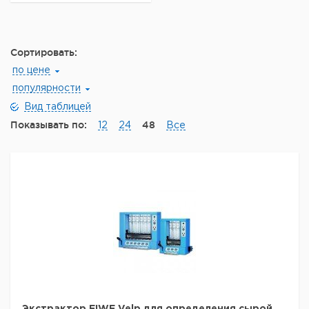
Velp
Сортировать:
по цене
популярности
Вид таблицей
Показывать по:
48
12
24
Все