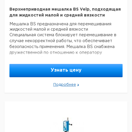
мПас = 1 Centipoise
Верхнеприводная мешалка BS Velp, подходящая
для жидкостей малой и средней вязкости
Мешалка BS предназначена для перемешивания
жидкостей малой и средней вязкости
Специальная система блокирует перемешивание в
случае некорректной работы, что обеспечивает
безопасность применения. Мешалка BS снабжена
дружественной по отношению к оператору
системой самоблокировки патрона.
Электронное регулирование скорости: 50-2000 об/
Узнать цену
мин
Объем (H2O): до 25 л
Вязкость: до 10000 мПа*с
Конструкционный материал:
полимер
Подробнее
градуированная
Отображение заданной скорости:
шкала
Максимальный диаметр патрона:
1 - 10 mm
Класс защиты CEI EN 60529:
IP 40
Мощность:
60 Вт
Вес:
2.8 кг
Размеры (WxHxD):
80x215x196 mm
ПРОЧИЕ ХАРАКТЕРИСТИКИ