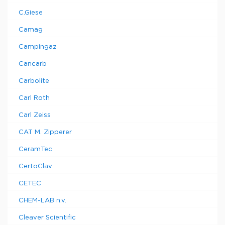
C.Giese
Camag
Campingaz
Cancarb
Carbolite
Carl Roth
Carl Zeiss
CAT M. Zipperer
CeramTec
CertoClav
CETEC
CHEM-LAB n.v.
Cleaver Scientific