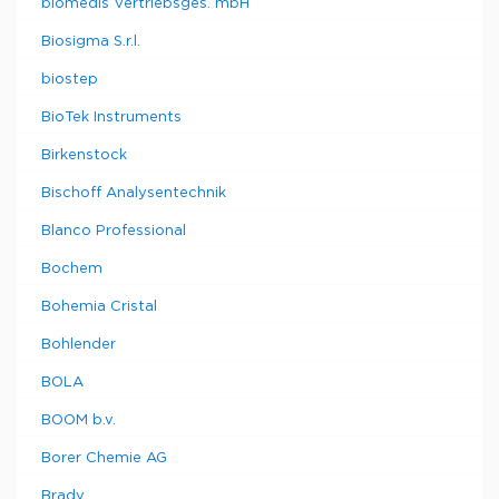
biomedis Vertriebsges. mbH
Biosigma S.r.l.
biostep
BioTek Instruments
Birkenstock
Bischoff Analysentechnik
Blanco Professional
Bochem
Bohemia Cristal
Bohlender
BOLA
BOOM b.v.
Borer Chemie AG
Brady