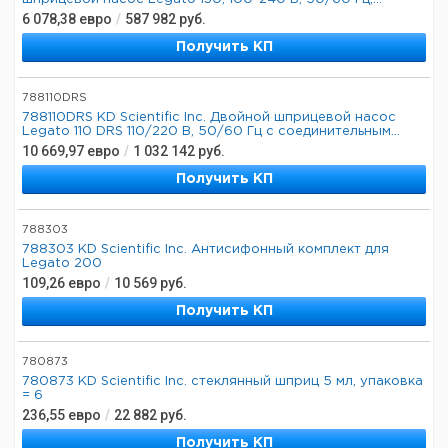
6 078,38
евро
/
587 982
руб.
Получить КП
788110DRS
788110DRS KD Scientific Inc. Двойной шприцевой насос
Legato 110 DRS 110/220 В, 50/60 Гц с соединительным...
10 669,97
евро
/
1 032 142
руб.
Получить КП
788303
788303 KD Scientific Inc. Антисифонный комплект для
Legato 200
109,26
евро
/
10 569
руб.
Получить КП
780873
780873 KD Scientific Inc. стеклянный шприц 5 мл, упаковка
= 6
236,55
евро
/
22 882
руб.
Получить КП