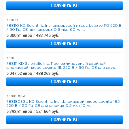
Получить КП
788110
788110 KD Scientific Inc. шприцевой насос Legato 110 220 В
/ 50 Гц, CE, для шприца 0,5 мкл-60 мл,...
5 000,81
евро
/
483 745
руб.
Получить КП
788111
788111 KD Scientific Inc. Программируемый двойной
шприцевой насос Legato 111, 220 В / 50 Гц, CE для двух...
5 047,52
евро
/
488 263
руб.
Получить КП
788180SGL
788180SGL KD Scientific Inc. Шприцевой насос Legato 185
220 В / 50 Гц, CE для шприца 0,5 мкл-10 мл.
5 392,81
евро
/
521 664
руб.
Получить КП