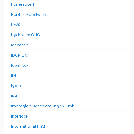
Hunersdorff
Hupfer Metallwerke
HWS
Hydroflex OHG
Icecatch
IDCP B.V.
Ideal-tek
IDL
Igefa
IKA
Impreglon Beschichtungen GmbH
Interlock
International P.B.I.