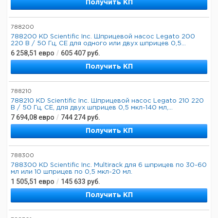
Получить КП
788200
788200 KD Scientific Inc. Шприцевой насос Legato 200
220 В / 50 Гц, CE для одного или двух шприцев 0,5...
6 258,51
евро
/
605 407
руб.
Получить КП
788210
788210 KD Scientific Inc. Шприцевой насос Legato 210 220
В / 50 Гц, CE, для двух шприцев 0,5 мкл-140 мл,...
7 694,08
евро
/
744 274
руб.
Получить КП
788300
788300 KD Scientific Inc. Multirack для 6 шприцев по 30-60
мл или 10 шприцев по 0,5 мкл-20 мл.
1 505,51
евро
/
145 633
руб.
Получить КП