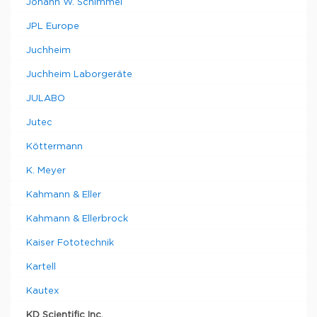
Johann W. Schimmel
JPL Europe
Juchheim
Juchheim Laborgeräte
JULABO
Jutec
Köttermann
K. Meyer
Kahmann & Eller
Kahmann & Ellerbrock
Kaiser Fototechnik
Kartell
Kautex
KD Scientific Inc.