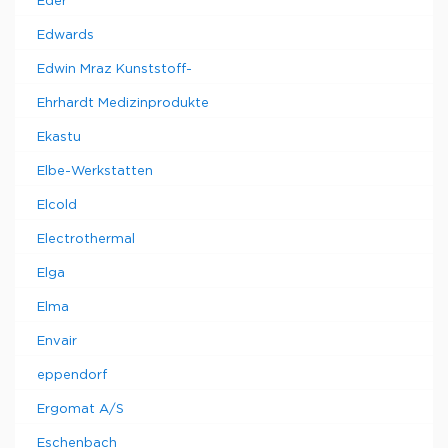
Eder
Edwards
Edwin Mraz Kunststoff-
Ehrhardt Medizinprodukte
Ekastu
Elbe-Werkstatten
Elcold
Electrothermal
Elga
Elma
Envair
eppendorf
Ergomat A/S
Eschenbach