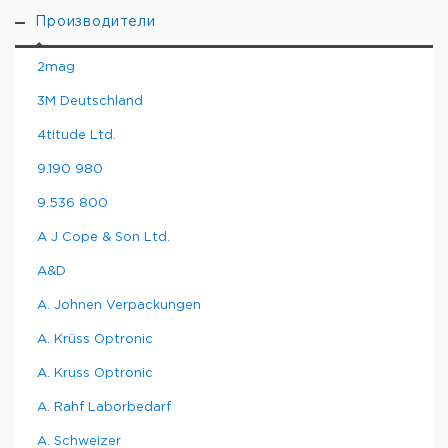
Производители
2mag
3M Deutschland
4titude Ltd.
9.190 980
9.536 800
A J Cope & Son Ltd.
A&D
A. Johnen Verpackungen
A. Krüss Optronic
A. Kruss Optronic
A. Rahf Laborbedarf
A. Schweizer