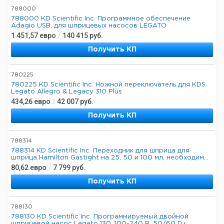
788000
788000 KD Scientific Inc. Программное обеспечение
Adagio USB, для шприцевых насосов LEGATO
1 451,57
евро
/
140 415
руб.
Получить КП
780225
780225 KD Scientific Inc. Ножной переключатель для KDS
Legato Allegro & Legacy 310 Plus
434,26
евро
/
42 007
руб.
Получить КП
788314
788314 KD Scientific Inc. Переходник для шприца для
шприца Hamilton Gastight на 25, 50 и 100 мл, необходим...
80,62
евро
/
7 799
руб.
Получить КП
788130
788130 KD Scientific Inc. Программируемый двойной
шприцевой насос Legato 130, 100-240 В, 50/60 Гц,...