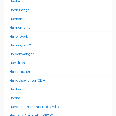
Haake
Hach Lange
Hahnemühle
Hahnemuhle
Hailo-Werk
Haiminger KG
Haldenwanger
Hamilton
Hammacher
Handelsagentur CDH
Hanhart
Hanna
Hanoi-Instruments Ltd. (Milli)
Harvard Apparatus (BTX)