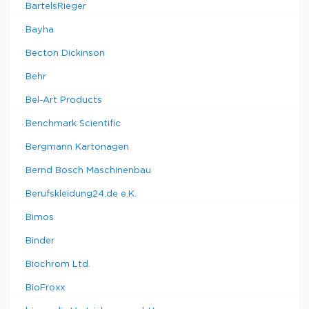
BartelsRieger
Bayha
Becton Dickinson
Behr
Bel-Art Products
Benchmark Scientific
Bergmann Kartonagen
Bernd Bosch Maschinenbau
Berufskleidung24.de e.K.
Bimos
Binder
Biochrom Ltd.
BioFroxx