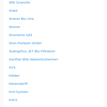
GPE Scientific
Grant
Greiner Bio-One
Greven
Grosseron SAS
Grun-Pumpen GmbH
Guangzhou JET Bio-Filtration
Gunther Ehle Glasinstrumenten-
GVS
Hülden
Hünersdorff
H+H System
H.W.S.