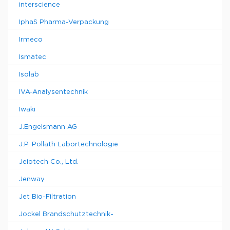
interscience
IphaS Pharma-Verpackung
Irmeco
Ismatec
Isolab
IVA-Analysentechnik
Iwaki
J.Engelsmann AG
J.P. Pollath Labortechnologie
Jeiotech Co., Ltd.
Jenway
Jet Bio-Filtration
Jockel Brandschutztechnik-