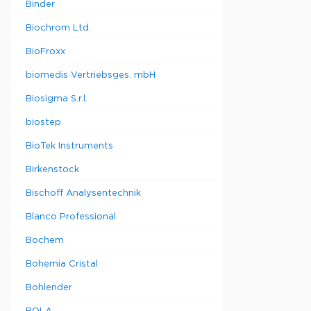
Binder
Biochrom Ltd.
BioFroxx
biomedis Vertriebsges. mbH
Biosigma S.r.l.
biostep
BioTek Instruments
Birkenstock
Bischoff Analysentechnik
Blanco Professional
Bochem
Bohemia Cristal
Bohlender