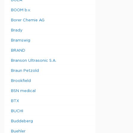
BOLA
BOOM b.v.
Borer Chemie AG
Brady
Bramswig
BRAND
Branson Ultrasonic S.A.
Braun Petzold
Brookfield
BSN medical
BTX
BUCHI
Buddeberg
Buehler