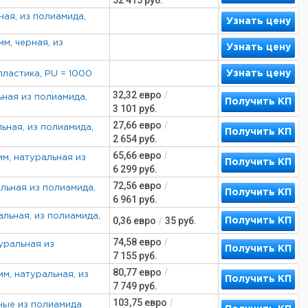
52 415
руб.
ная, из полиамида,
Узнать цену
м, черная, из
Узнать цену
Узнать цену
 пластика, PU = 1000
32,32
евро
/
ьная из полиамида,
Получить КП
3 101
руб.
27,66
евро
/
ьная, из полиамида,
Получить КП
2 654
руб.
65,66
евро
/
мм, натуральная из
Получить КП
6 299
руб.
72,56
евро
/
альная из полиамида,
Получить КП
6 961
руб.
альная, из полиамида,
0,36
евро
/
35
руб.
Получить КП
74,58
евро
/
уральная из
Получить КП
7 155
руб.
80,77
евро
/
м, натуральная, из
Получить КП
7 749
руб.
103,75
евро
/
ьные из полиамида