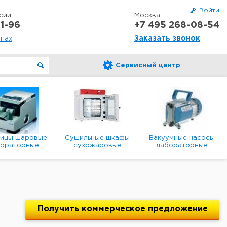
Войти
сии
Москва
1-96
+7 495 268-08-54
Заказать звонок
онах
Сервисный центр
ницы шаровые
Сушильные шкафы
Вакуумные насосы
бораторные
сухожаровые
лабораторные
анетарные
лабораторные
диафрагменные
мембранные
Получить
коммерческое
предложение