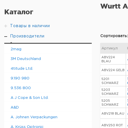
Wurtt Al
Каталог
Товары в наличии
Сортировать:
Производители
Артикул
2mag
ABV224
3M Deutschland
BLAU
4titude Ltd.
ABV224 GELB
9.190 980
5201
SCHWARZ
9.536 800
5203
SCHWARZ
A J Cope & Son Ltd.
5205
SCHWARZ
A&D
ABV218 BLAU
A. Johnen Verpackungen
ABV250 ROT
A. Krüss Optronic