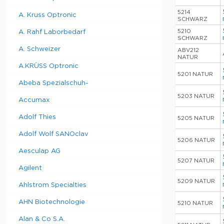
5214
A. Kruss Optronic
SCHWARZ
5210
A. Rahf Laborbedarf
SCHWARZ
A. Schweizer
ABV212
NATUR
A.KRÜSS Optronic
5201 NATUR
Abeba Spezialschuh-
5203 NATUR
Accumax
Adolf Thies
5205 NATUR
Adolf Wolf SANOclav
5206 NATUR
Aesculap AG
5207 NATUR
Agilent
5209 NATUR
Ahlstrom Specialties
AHN Biotechnologie
5210 NATUR
Alan & Co S.A.