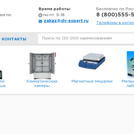
Время работы:
Бесплатно по Рос
8 (800)555-5
ем по
пн-пт: 9-18
zakaz@dv-expert.ru
Телефоны в реги
КОНТАКТЫ
ли
Климатические
Магнитные мешалки
Мель
ые,
камеры
ла
е,
пл
ые