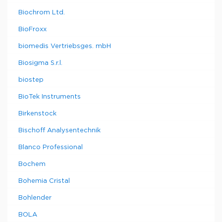
Biochrom Ltd.
BioFroxx
biomedis Vertriebsges. mbH
Biosigma S.r.l.
biostep
BioTek Instruments
Birkenstock
Bischoff Analysentechnik
Blanco Professional
Bochem
Bohemia Cristal
Bohlender
BOLA