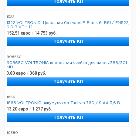
Получить КП
1322
1322 VOLTRONIC Щелочная батарея E-Block 6LR61 / EN522,
9,0 В VE = 12
152,51
евро
/
14 753
руб.
Получить КП
908650
908650 VOLTRONIC кнопочная ячейка для часов 386/301
MD
3,80
евро
/
368
руб.
Получить КП
1866
1866 VOLTRONIC аккумулятор Tadiran 760 / S AA 3,6 В
13,20
евро
/
1 277
руб.
Получить КП
10380