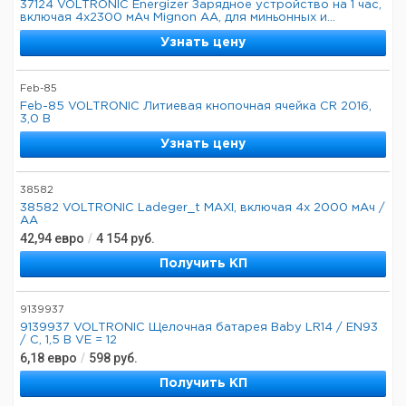
37124 VOLTRONIC Energizer Зарядное устройство на 1 час,
включая 4x2300 мАч Mignon AA, для миньонных и...
Узнать цену
Feb-85
Feb-85 VOLTRONIC Литиевая кнопочная ячейка CR 2016,
3,0 В
Узнать цену
38582
38582 VOLTRONIC Ladeger_t MAXI, включая 4x 2000 мАч /
AA
42,94
евро
/
4 154
руб.
Получить КП
9139937
9139937 VOLTRONIC Щелочная батарея Baby LR14 / EN93
/ C, 1,5 В VE = 12
6,18
евро
/
598
руб.
Получить КП