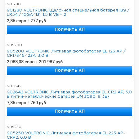
901280
901280 VOLTRONIC Щелочная специальная батарея 189 /
LR54 / 10GA-1131, 1,5 В VE = 2
2,86
евро
/
277
руб.
Получить КП
905200
905200 VOLTRONIC Литиевая фотобатарея EL 123 AP /
CR17345-123A, 3,0 В
2 088,08
евро
/
201 987
руб.
Получить КП
902642
902642 VOLTRONIC Литиевая фотобатарея EL CR2 AP, 3,0
В литий-металлические батареи UN 3090, 9, (E)
7,86
евро
/
760
руб.
Получить КП
905250
905250 VOLTRONIC Литиевая фотобатарея EL 223 AP-
CRP2, 6,0 В