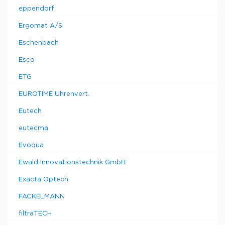
eppendorf
Ergomat A/S
Eschenbach
Esco
ETG
EUROTIME Uhrenvert.
Eutech
eutecma
Evoqua
Ewald Innovationstechnik GmbH
Exacta Optech
FACKELMANN
filtraTECH