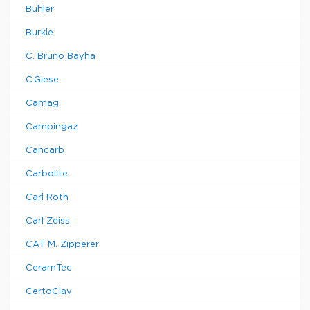
Buhler
Burkle
C. Bruno Bayha
C.Giese
Camag
Campingaz
Cancarb
Carbolite
Carl Roth
Carl Zeiss
CAT M. Zipperer
CeramTec
CertoClav