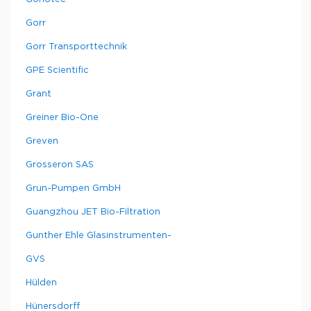
Gorr
Gorr Transporttechnik
GPE Scientific
Grant
Greiner Bio-One
Greven
Grosseron SAS
Grun-Pumpen GmbH
Guangzhou JET Bio-Filtration
Gunther Ehle Glasinstrumenten-
GVS
Hülden
Hünersdorff