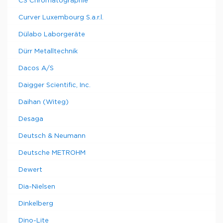
CS Chromatographie
Curver Luxembourg S.a.r.l.
Dülabo Laborgeräte
Dürr Metalltechnik
Dacos A/S
Daigger Scientific, Inc.
Daihan (Witeg)
Desaga
Deutsch & Neumann
Deutsche METROHM
Dewert
Dia-Nielsen
Dinkelberg
Dino-Lite