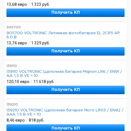
13,68
евро
/
1 323
руб.
Получить КП
905700
905700 VOLTRONIC Литиевая фотобатарея EL 2CR5 AP,
6,0 В
13,74
евро
/
1 329
руб.
Получить КП
139110
139110 VOLTRONIC Щелочная батарея Mignon LR6 / EN91 /
AA, 1,5 В VE = 10
120,10
евро
/
11 618
руб.
Получить КП
139210
139210 VOLTRONIC Щелочная батарея Micro LR03 / EN92 /
AAA, 1,5 В VE = 10
8,46
евро
/
818
руб.
Получить КП