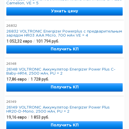
Camelion, VE = 5
Узнать цену
26832
26832 VOLTRONIC Energizer Powerplus с предварительным
зарядом HR03 AAA Micro, 700 мАч VE = 4
1 052,32
евро
/
101 794
руб.
Получить КП
26148
26148 VOLTRONIC Аккумулятор Energizer Power Plus C-
Baby-HR14, 2500 мАч, PU = 2
17,86
евро
/
1 728
руб.
Получить КП
26149
26149 VOLTRONIC Аккумулятор Energizer Power Plus
HR20-D-Mono, 2500 мАч, PU = 2
19,16
евро
/
1 853
руб.
Получить КП