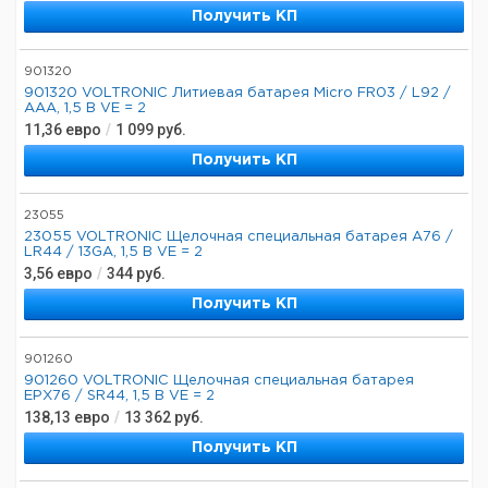
Получить КП
901320
901320 VOLTRONIC Литиевая батарея Micro FR03 / L92 /
AAA, 1,5 В VE = 2
11,36
евро
/
1 099
руб.
Получить КП
23055
23055 VOLTRONIC Щелочная специальная батарея A76 /
LR44 / 13GA, 1,5 В VE = 2
3,56
евро
/
344
руб.
Получить КП
901260
901260 VOLTRONIC Щелочная специальная батарея
EPX76 / SR44, 1,5 В VE = 2
138,13
евро
/
13 362
руб.
Получить КП