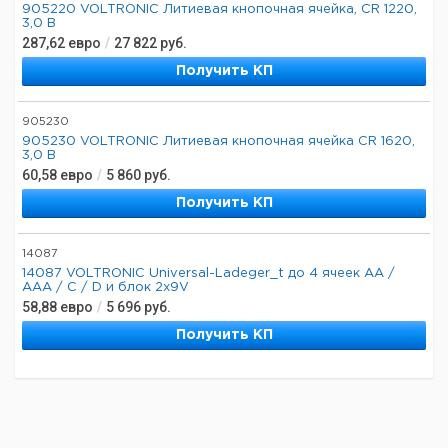
905220 VOLTRONIC Литиевая кнопочная ячейка, CR 1220,
3,0 В
287,62
евро
/
27 822
руб.
Получить КП
905230
905230 VOLTRONIC Литиевая кнопочная ячейка CR 1620,
3,0 В
60,58
евро
/
5 860
руб.
Получить КП
14087
14087 VOLTRONIC Universal-Ladeger_t до 4 ячеек AA /
AAA / C / D и блок 2x9V
58,88
евро
/
5 696
руб.
Получить КП