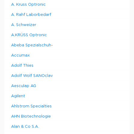
A. Kruss Optronic
A. Rahf Laborbedarf
A. Schweizer
A.KRÜSS Optronic
Abeba Spezialschuh-
Accumax
Adolf Thies
Adolf Wolf SANOclav
Aesculap AG
Agilent
Ahlstrom Specialties
AHN Biotechnologie
Alan & Co S.A.