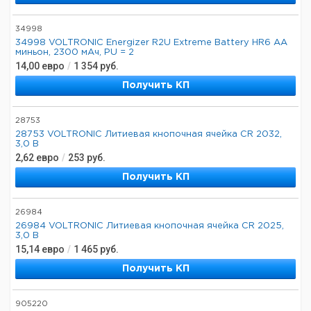
34998
34998 VOLTRONIC Energizer R2U Extreme Battery HR6 AA
миньон, 2300 мАч, PU = 2
14,00
евро
/
1 354
руб.
Получить КП
28753
28753 VOLTRONIC Литиевая кнопочная ячейка CR 2032,
3,0 В
2,62
евро
/
253
руб.
Получить КП
26984
26984 VOLTRONIC Литиевая кнопочная ячейка CR 2025,
3,0 В
15,14
евро
/
1 465
руб.
Получить КП
905220