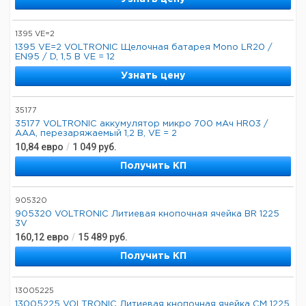
1395 VE=2
1395 VE=2 VOLTRONIC Щелочная батарея Mono LR20 /
EN95 / D, 1,5 В VE = 12
Узнать цену
35177
35177 VOLTRONIC аккумулятор микро 700 мАч HR03 /
AAA, перезаряжаемый 1,2 В, VE = 2
10,84
евро
/
1 049
руб.
Получить КП
905320
905320 VOLTRONIC Литиевая кнопочная ячейка BR 1225
3V
160,12
евро
/
15 489
руб.
Получить КП
13005225
13005225 VOLTRONIC Литиевая кнопочная ячейка CM 1225