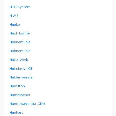
H+H System
H.W.S.
Haake
Hach Lange
Hahnemühle
Hahnemuhle
Hailo-Werk
Haiminger KG
Haldenwanger
Hamilton
Hammacher
Handelsagentur CDH
Hanhart