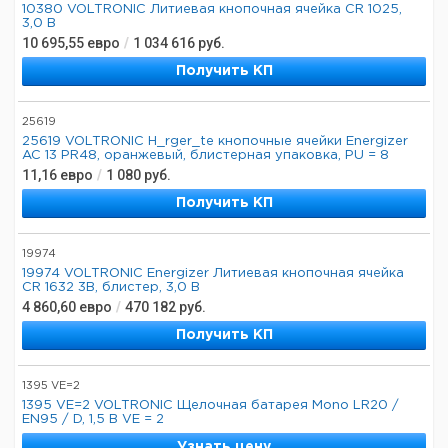
10380 VOLTRONIC Литиевая кнопочная ячейка CR 1025,
3,0 В
10 695,55
евро
/
1 034 616
руб.
Получить КП
25619
25619 VOLTRONIC H_rger_te кнопочные ячейки Energizer
AC 13 PR48, оранжевый, блистерная упаковка, PU = 8
11,16
евро
/
1 080
руб.
Получить КП
19974
19974 VOLTRONIC Energizer Литиевая кнопочная ячейка
CR 1632 3В, блистер, 3,0 В
4 860,60
евро
/
470 182
руб.
Получить КП
1395 VE=2
1395 VE=2 VOLTRONIC Щелочная батарея Mono LR20 /
EN95 / D, 1,5 В VE = 2
Узнать цену