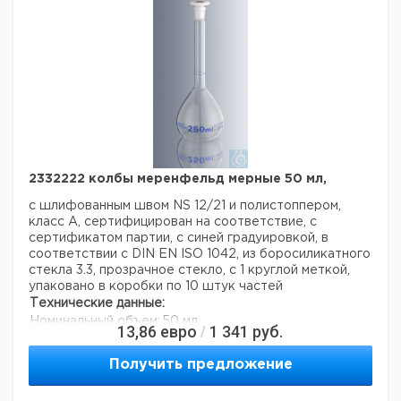
2332222 колбы меренфельд мерные 50 мл,
с шлифованным швом NS 12/21 и полистоппером,
класс A, сертифицирован на соответствие, с
сертификатом партии, с синей градуировкой, в
соответствии с DIN EN ISO 1042, из боросиликатного
стекла 3.3, прозрачное стекло, с 1 круглой меткой,
упаковано в коробки по 10 штук частей
Технические данные:
Номинальный объем:
50 мл
13,86
евро
1 341
руб.
/
Размер земли:
NS 12/21
Материал:
Боросиликатное стекло 3.3
Получить предложение
Цвет:
Кристально чистый
Класс точности: