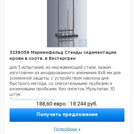
заказ в нашей компании составляет 300 евро с ндс.
3238058 Мариенфельд Стенды седиментации
крови в соотв. в Вестергрен
для 3 испытаний, из нержавеющей стали, зажим
изготовлен из анодированного алюминия 8x8 мм для
усиленной защиты, с устройством наклона для
быстрого метода, со смесительными трубками и
резиновыми пробками, без пипеток
Мультипак: 10
штук
Технические данные:
188,60
евро
18 244
руб.
/
Код EAN:
4250317307927
Данные для перевозки (реальные данные могут
Получить предложение
отличаться)
Подробнее