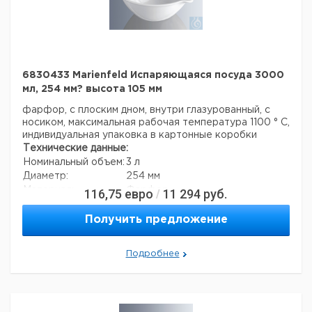
6830433 Marienfeld Испаряющаяся посуда 3000
мл, 254 мм? высота 105 мм
фарфор, с плоским дном, внутри глазурованный, с
носиком, максимальная рабочая температура 1100 ° C,
индивидуальная упаковка в картонные коробки
Технические данные:
Номинальный объем:
3 л
Диаметр:
254 мм
Материал:
Фарфор
116,75
евро
11 294
руб.
/
Высота:
105 мм
Код EAN:
4250317316790
Получить предложение
Данные для перевозки (реальные данные могут
отличаться)
Подробнее