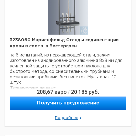
3238060 Мариенфельд Стенды седиментации
крови в соотв. в Вестергрен
на 6 испытаний, из нержавеющей стали, зажим
изготовлен из анодированного алюминия 8x8 мм для
усиленной защиты, с устройством наклона для
быстрого метода, со смесительными трубками и
резиновыми пробками, без пипеток
Мультипак: 10
штук
Технические данные:
208,67
евро
20 185
руб.
/
Код EAN:
4250317307934
Данные для перевозки (реальные данные могут
Получить предложение
отличаться)
Подробнее