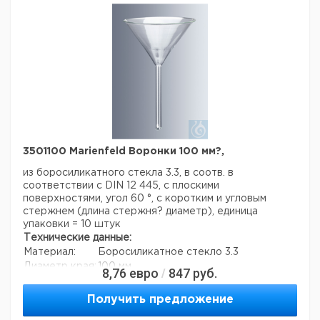
3501100 Marienfeld Воронки 100 мм?,
из боросиликатного стекла 3.3, в соотв. в
соответствии с DIN 12 445, с плоскими
поверхностями, угол 60 °, с коротким и угловым
стержнем (длина стержня? диаметр), единица
упаковки = 10 штук
Технические данные:
Материал:
Боросиликатное стекло 3.3
Диаметр края:
100 мм
8,76
евро
847
руб.
/
Код EAN:
4250317308337
Данные для перевозки (реальные данные могут
Получить предложение
отличаться)