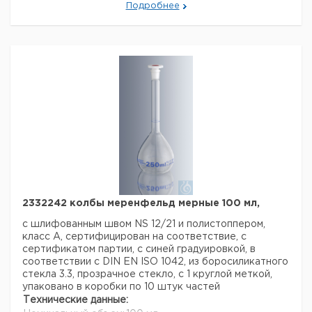
Подробнее
Код EAN:
4250317305756
Стандарт:
DIN EN ISO 1042
Данные для перевозки (реальные данные могут
отличаться)
2332242 колбы меренфельд мерные 100 мл,
с шлифованным швом NS 12/21 и полистоппером,
класс A, сертифицирован на соответствие, с
сертификатом партии, с синей градуировкой, в
соответствии с DIN EN ISO 1042, из боросиликатного
стекла 3.3, прозрачное стекло, с 1 круглой меткой,
упаковано в коробки по 10 штук частей
Технические данные: