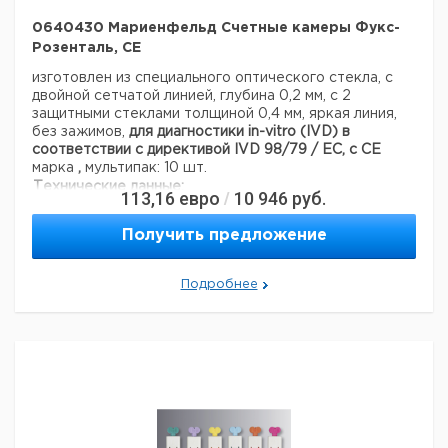
0640430 Мариенфельд Счетные камеры Фукс-
Розенталь, CE
изготовлен из специального оптического стекла, с
двойной сетчатой линией, глубина 0,2 мм, с 2
защитными стеклами толщиной 0,4 мм, яркая линия,
без зажимов,
для диагностики in-vitro (IVD) в
соответствии с директивой IVD 98/79 / EC, с CE
марка
,
мультипак: 10 шт.
Технические данные:
113,16
евро
10 946
руб.
/
Код EAN:
4250317301420
Данные для перевозки (реальные данные могут
Получить предложение
отличаться)
Подробнее