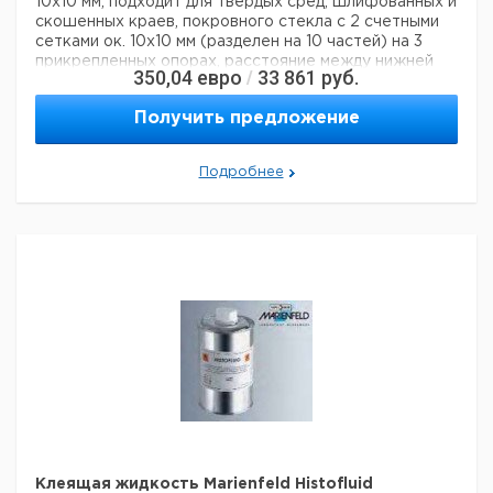
10x10 мм, подходит для твердых сред, шлифованных и
скошенных краев, покровного стекла с 2 счетными
сетками ок. 10x10 мм (разделен на 10 частей) на 3
прикрепленных опорах, расстояние между нижней
350,04
евро
33 861
руб.
/
пластиной и покровным стеклом ок. 1,5 мм
Технические данные:
Получить предложение
Код EAN:
4250317301178
Данные для перевозки (реальные данные могут
отличаться)
Подробнее
Клеящая жидкость Marienfeld Histofluid