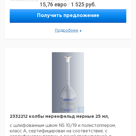
Номинальный объем:
100 мл
15,76
евро
1 525
руб.
/
Размер земли:
NS 12/21
Материал:
Боросиликатное стекло 3.3
Получить предложение
Цвет:
Кристально чистый
Класс точности:
Подробнее
Код EAN:
4250317305787
Стандарт:
DIN EN ISO 1042
Данные для перевозки (реальные данные могут
отличаться)
2332212 колбы меренфельд мерные 25 мл,
с шлифованным швом NS 10/19 и полистоппером,
класс A, сертифицирован на соответствие, с