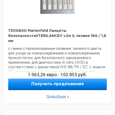
7300800 Marienfeld Ланцеты
безопасностиSTERILANCE® Lite II, лезвие 18G / 1,8
мм
с гамма-стерилизованным лезвием, зеленого цвета,
для ухода за новорожденными и новорожденными,
прокол пятки, для безопасного одноразового
применения, для диагностики in vitro (IVD) в
соответствии с директивой IVD 98/79 / EC, с знаком
CE, рекомендовано до даты и номер партии для
1 063,26
евро
102 853
руб.
/
всесторонней информации и прослеживаемости,
упакованные в коробки по 100 штук, 2 000 штук в
Получить предложение
коробке
Технические данные:
Код EAN:
4250317352484
Подробнее
Данные для перевозки (реальные данные могут
отличаться)