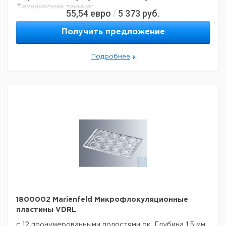
Технические данные:
55,54
евро
5 373
руб.
/
Код EAN:
4250317309013
Данные для перевозки (реальные данные могут
Получить предложение
отличаться)
Подробнее
1800002 Marienfeld Микрофлокуляционные
пластины VDRL
с 12 пронумерованными полостями ок. Глубина 1,5 мм