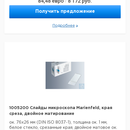
84,48
евро
8 172
руб.
/
пакете
Технические данные:
Получить предложение
Тип лезвия:
Порез
Матовый:
нет
Ширина:
76 мм
Подробнее
Глубина:
26 мм
Высота:
1 мм
Код EAN:
4250317302236
Данные для перевозки (реальные данные могут
отличаться)
1005200 Слайды микроскопа Marienfeld, края
среза, двойное матирование
ок. 76x26 мм (DIN ISO 8037-1), толщина ок. 1 мм,
белое стекло, срезанные края, двойное матовое ок.