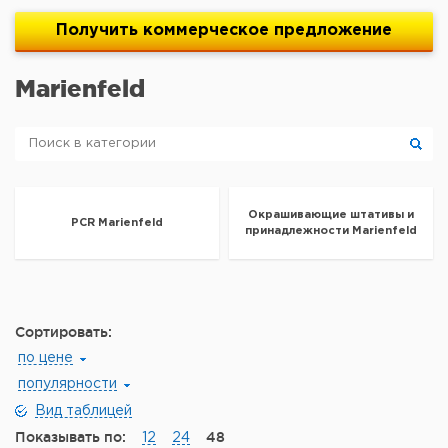
Получить
коммерческое
предложение
Marienfeld
Окрашивающие штативы и
PCR Marienfeld
принадлежности Marienfeld
Сортировать:
по цене
популярности
Вид таблицей
Показывать по:
48
12
24