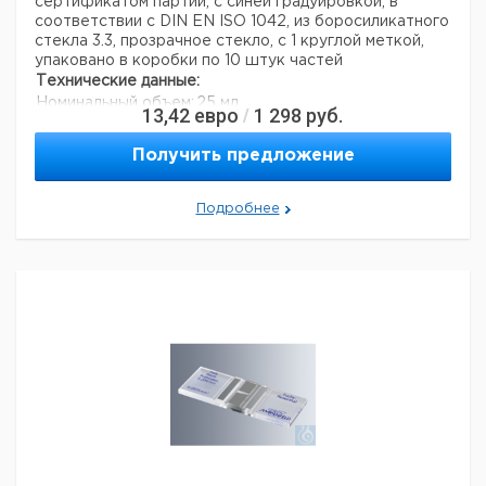
сертификатом партии, с синей градуировкой, в
соответствии с DIN EN ISO 1042, из боросиликатного
стекла 3.3, прозрачное стекло, с 1 круглой меткой,
упаковано в коробки по 10 штук частей
Технические данные:
Номинальный объем:
25 мл
13,42
евро
1 298
руб.
/
Размер земли:
NS 10/19
Материал:
Боросиликатное стекло 3.3
Получить предложение
Цвет:
Кристально чистый
Класс точности:
Подробнее
Код EAN:
4250317305732
Стандарт:
DIN EN ISO 1042
Данные для перевозки (реальные данные могут
отличаться)