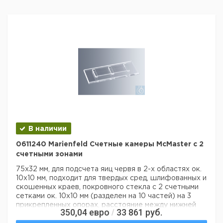
В наличии
0611240 Marienfeld Счетные камеры McMaster с 2
счетными зонами
75x32 мм, для подсчета яиц червя в 2-х областях ок.
10x10 мм, подходит для твердых сред, шлифованных и
скошенных краев, покровного стекла с 2 счетными
сетками ок. 10x10 мм (разделен на 10 частей) на 3
прикрепленных опорах, расстояние между нижней
350,04
евро
33 861
руб.
/
пластиной и покровным стеклом ок. 1,5 мм