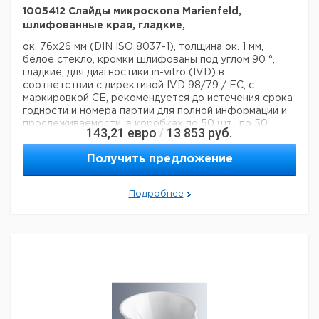
1005412 Слайды микроскопа Marienfeld,
шлифованные края, гладкие,
ок. 76x26 мм (DIN ISO 8037-1), толщина ок. 1 мм,
белое стекло, кромки шлифованы под углом 90 °,
гладкие, для диагностики in-vitro (IVD) в
соответствии с директивой IVD 98/79 / EC, с
маркировкой CE, рекомендуется до истечения срока
годности и номера партии для полной информации и
прослеживаемости, в коробках по 50 шт., по 50
143,21
евро
13 853
руб.
/
коробок в водонепроницаемом алюминиевом пакете
Технические данные:
Получить предложение
Тип лезвия:
Земля 90 °
Матовый:
нет
Ширина:
76 мм
Подробнее
Глубина:
26 мм
Высота:
1 мм
Код EAN:
4250317302250
Данные для перевозки (реальные данные могут
отличаться)