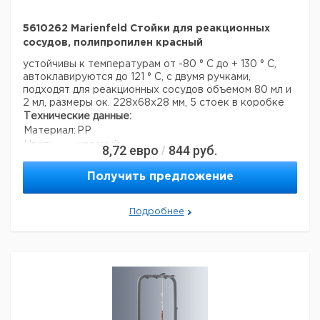
5610262 Marienfeld Стойки для реакционных
сосудов, полипропилен красный
устойчивы к температурам от -80 ° C до + 130 ° C,
автоклавируются до 121 ° C, с двумя ручками,
подходят для реакционных сосудов объемом 80 мл и
2 мл, размеры ок. 228x68x28 мм, 5 стоек в коробке
Технические данные:
Материал:
PP
Цвет:
красный
8,72
евро
844
руб.
/
Код EAN:
4250317360687
Данные для перевозки (реальные данные могут
Получить предложение
отличаться)
Подробнее