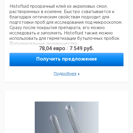
Histofluid прозрачный клей из акриловых смол,
растворенных в ксилене. Быстро схватывается и
благодаря оптическим свойствам подходит для
подготовки проб для исследования под микроскопом.
Сразу после покрытия препарата, его можно
исследовать и заполнять. Histofluid также можно
использовать для герметизации бутылочных пробок.
Дополнительные преимущества:
78,04
евро
7 549
руб.
/
- при длительном хранении или изменении
температуры в слоях Histofluid не образуются
Получить предложение
трещины или деформации
- не желтеет при УФ облучении
- не флуоресцирует
Подробнее
- не образует пузырьков
- сохраняются даже чувствительные окраски,
благодаря кислотному числу = 0
- индекс рефракции 1.5 (nD 20°C) настраивается
слайдом и покрывным стеклом микроскопа
- водоотталкивающий, растворяется в ксилене,
ацетоне, хлороформе, диоксане и толуоле
- в плотно закрытых бутылях хранится
неограниченное время
- заливается в специальные бутыли для опасных
материалов с кодировкой ООН Из-за содержания