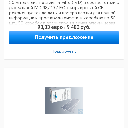
20 мм, для диагностики in-vitro (IVD) в соответствии с
директивой IVD 98/79 / EC, с маркировкой CE,
рекомендуется до даты и номера партии для полной
информации и прослеживаемости, в коробках по 50
шт., 50 коробок в водонепроницаемая алюминиевая
98,03
евро
9 483
руб.
/
сумка
Технические данные:
Получить предложение
Тип лезвия:
Порез
Матовый:
да
Ширина:
76 мм
Подробнее
Глубина:
26 мм
Высота:
1 мм
Код EAN:
4250317302243
Данные для перевозки (реальные данные могут
отличаться)