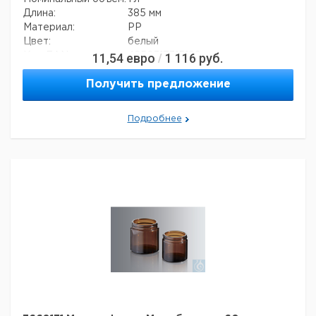
Длина:
385 мм
Материал:
PP
Цвет:
белый
11,54
евро
1 116
руб.
Код EAN:
4250317315199
/
Данные для перевозки (реальные данные могут
отличаться)
Получить предложение
Подробнее