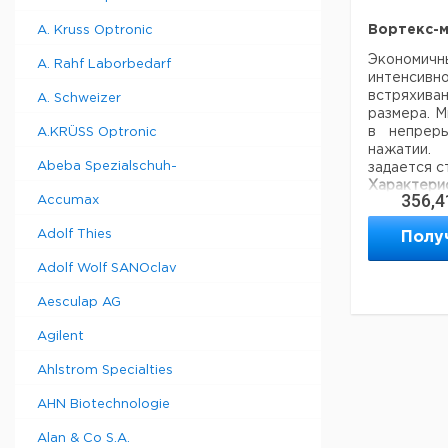
Вортекс-м
A. Kruss Optronic
Экономич
A. Rahf Laborbedarf
интенсив
встряхив
A. Schweizer
размера. М
в непрер
A.KRÜSS Optronic
нажатии
Abeba Spezialschuh-
задается с
Характери
356,4
Accumax
Диапазон
скорости 
Adolf Thies
Полу
Диапазон
скорости 
Adolf Wolf SANOclav
Режимы ра
Aesculap AG
Размеры (
В)
Agilent
Вес:
Ahlstrom Specialties
AHN Biotechnologie
Принадл
мешалки Se
Alan & Co S.A.