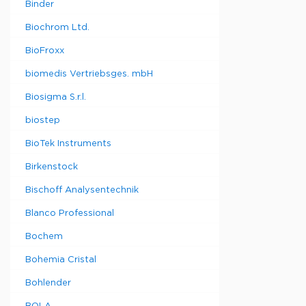
Binder
Biochrom Ltd.
BioFroxx
biomedis Vertriebsges. mbH
Biosigma S.r.l.
biostep
BioTek Instruments
Birkenstock
Bischoff Analysentechnik
Blanco Professional
Bochem
Bohemia Cristal
Bohlender