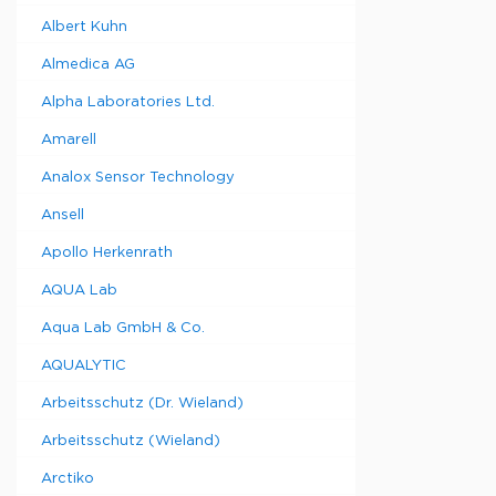
Albert Kuhn
Тип
Almedica AG
Alpha Laboratories Ltd.
Держател
24-х
Amarell
пробирок
Analox Sensor Technology
0,5/2,0 мл,
х проби
Ansell
0,5 мл и 
пробирок
Apollo Herkenrath
мл
Держател
AQUA Lab
для
микроплит
Aqua Lab GmbH & Co.
на 
пробирки
AQUALYTIC
мл или 8
Arbeitsschutz (Dr. Wieland)
стрипо
пробиркам
Arbeitsschutz (Wieland)
0,2 мл
Держател
Arctiko
для 8