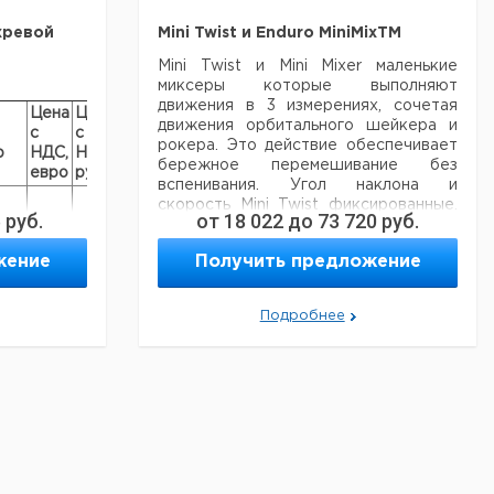
хревой
Mini Twist и Enduro MiniMixTM
Mini Twist и Mini Mixer маленькие
миксеры которые выполняют
движения в 3 измерениях, сочетая
Цена
Цена
движения орбитального шейкера и
с
с
Срок
рокера. Это действие обеспечивает
р
НДС,
НДС,
поставки
бережное перемешивание без
евро
руб
вспенивания. Угол наклона и
скорость Mini Twist фиксированные.
6
руб.
от
18 022
до
73 720
руб.
Ребристый коврик на поверхности
платформы удерживает пробирки на
жение
Получить предложение
месте. Коврик вмещает
321
60 x 1.5 мл пробирок, 30
педиатрических пробирок для
Подробнее
крови(3 мл), 21 стандартную
пробирку для крови (7 мл), 17 x 15 мл
пробирок или 9 x 50 мл пробирок.
Mini Mixer обладает углом наклона и
скоростью, которые создают
движение, подходящее для вестерн-
322
блоттинга и окрашенных гелей.
Большой угол поворота.
Оба шейкера могут использоваться в