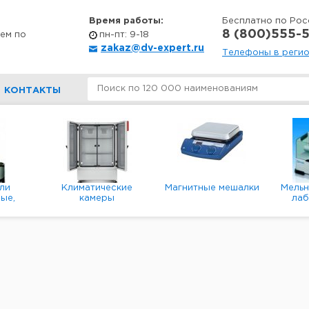
Время работы:
Бесплатно по Рос
8 (800)555-5
ем по
пн-пт: 9-18
zakaz@dv-expert.ru
Телефоны в реги
КОНТАКТЫ
ли
Климатические
Магнитные мешалки
Мель
ые,
камеры
ла
е,
пл
ые