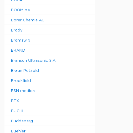
BOLA
BOOM b.v.
Borer Chemie AG
Brady
Bramswig
BRAND
Branson Ultrasonic S.A.
Braun Petzold
Brookfield
BSN medical
BTX
BUCHI
Buddeberg
Buehler