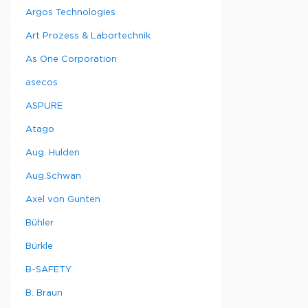
пробирок
Argos Technologies
мл м 8
пробирок
Art Prozess & Labortechnik
диаметром
12/13 мм
As One Corporation
Держател
asecos
для
пробирок
ASPURE
мл
Держател
Atago
для 
пробирок
Aug. Hulden
1,5/2,0
горизонта
Aug.Schwan
Держател
Axel von Gunten
для
пробирок
Bühler
мл
горизонта
Bürkle
Держател
для
B-SAFETY
пробирок
B. Braun
мл
горизонта