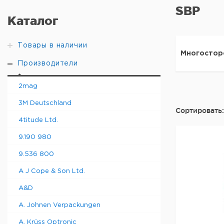
SBP
Каталог
Товары в наличии
Многостор
Производители
2mag
3M Deutschland
Сортировать:
4titude Ltd.
9.190 980
9.536 800
A J Cope & Son Ltd.
A&D
A. Johnen Verpackungen
A. Krüss Optronic