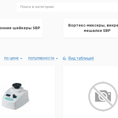
Вортекс-миксеры, вихр
онние шейкеры SBP
мешалки SBP
по цене
популярности
Вид таблицей