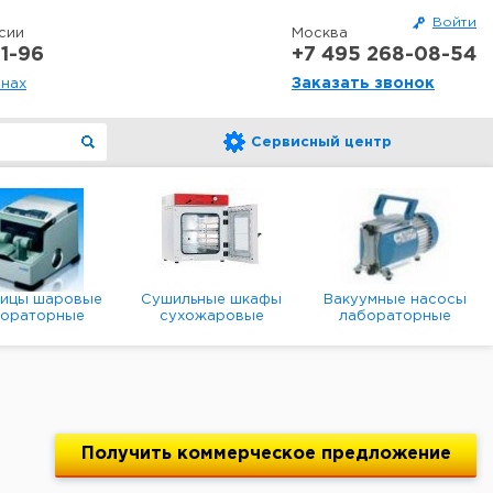
Войти
сии
Москва
1-96
+7 495 268-08-54
Заказать звонок
онах
Сервисный центр
ницы шаровые
Сушильные шкафы
Вакуумные насосы
бораторные
сухожаровые
лабораторные
анетарные
лабораторные
диафрагменные
мембранные
Получить
коммерческое
предложение