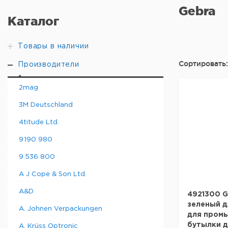
Gebra
Каталог
Товары в наличии
Сортировать:
Производители
2mag
3M Deutschland
4titude Ltd.
9.190 980
9.536 800
A J Cope & Son Ltd.
A&D
4921300 G
зеленый д
A. Johnen Verpackungen
для промы
бутылки 
A. Krüss Optronic