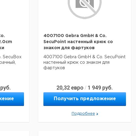
o.
4007100 Gebra GmbH & Co.
12.0cm
SecuPoint настенный крюк со
ки
знаком для фартуков
. SecuBox
4007100 Gebra GmbH & Co. SecuPoint
зрачный,
настенный крюк со знаком для
фартуков
руб.
20,32
евро
1 949
руб.
/
жение
Получить предложение
Подробнее