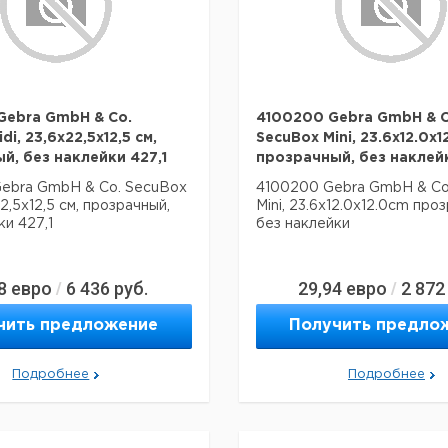
ebra GmbH & Co.
4100200 Gebra GmbH & C
di, 23,6x22,5x12,5 см,
SecuBox Mini, 23.6x12.0x
й, без наклейки 427,1
прозрачный, без наклей
ebra GmbH & Co. SecuBox
4100200 Gebra GmbH & Co
22,5x12,5 см, прозрачный,
Mini, 23.6x12.0x12.0cm про
ки 427,1
без наклейки
8
евро
6 436
руб.
29,94
евро
2 872
/
/
чить предложение
Получить предло
Подробнее
Подробнее