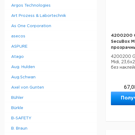
Argos Technologies
Art Prozess & Labortechnik
As One Corporation
4200200 G
asecos
SecuBox Mi
ASPURE
прозрачны
4200200 G
Atago
Midi, 23,6x
Aug. Hulden
без наклей
Aug.Schwan
67,0
Axel von Gunten
Полу
Bühler
Bürkle
B-SAFETY
B. Braun