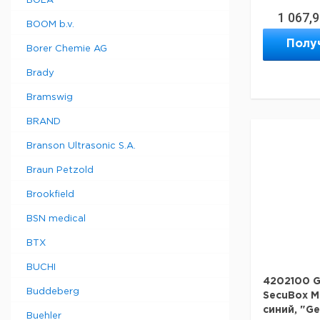
BOLA
1 067,
BOOM b.v.
Полу
Borer Chemie AG
Brady
Bramswig
BRAND
Branson Ultrasonic S.A.
Braun Petzold
Brookfield
BSN medical
BTX
BUCHI
4202100 G
Buddeberg
SecuBox Mi
синий, "Ge
Buehler