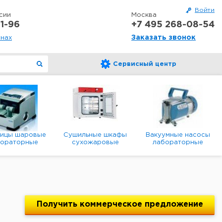
Войти
сии
Москва
1-96
+7 495 268-08-54
Заказать звонок
онах
Сервисный центр
ницы шаровые
Сушильные шкафы
Вакуумные насосы
бораторные
сухожаровые
лабораторные
анетарные
лабораторные
диафрагменные
мембранные
Получить
коммерческое
предложение