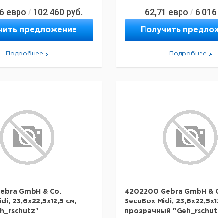
96
евро
102 460
руб.
62,71
евро
6 016
/
/
чить предложение
Получить предло
Подробнее
Подробнее
ebra GmbH & Co.
4202200 Gebra GmbH & 
di, 23,6x22,5x12,5 см,
SecuBox Midi, 23,6x22,5x1
h_rschutz"
прозрачный "Geh_rschut