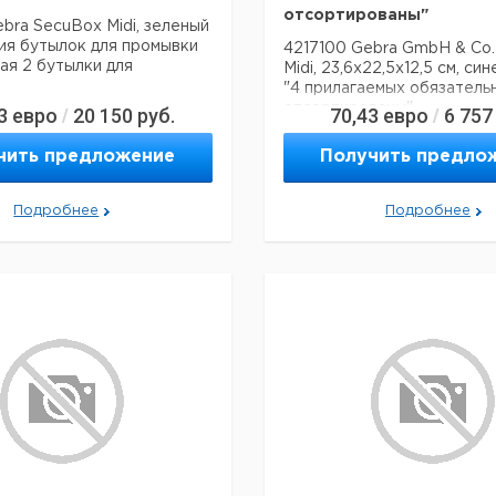
отсортированы"
bra SecuBox Midi, зеленый
ия бутылок для промывки
4217100 Gebra GmbH & Co
чая 2 бутылки для
Midi, 23,6x22,5x12,5 см, си
"4 прилагаемых обязатель
отсортированы"
3
евро
20 150
руб.
70,43
евро
6 757
/
/
чить предложение
Получить предло
Подробнее
Подробнее