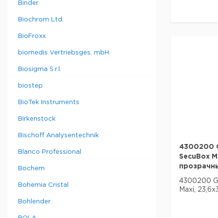
Binder
Biochrom Ltd.
BioFroxx
biomedis Vertriebsges. mbH
Biosigma S.r.l.
biostep
BioTek Instruments
Birkenstock
Bischoff Analysentechnik
4300200 G
Blanco Professional
SecuBox Ma
прозрачн
Bochem
4300200 G
Bohemia Cristal
Maxi, 23,6
Bohlender