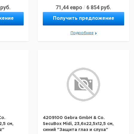
руб.
71,44
евро
6 854
руб.
/
жение
Получить предложение
Подробнее
Co.
4209100 Gebra GmbH & Co.
2,5 см,
SecuBox Midi, 23,6x22,5x12,5 см,
z"
синий "Защита глаз и слуха"