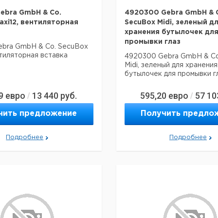
ebra GmbH & Co.
4920300 Gebra GmbH & 
axi12, вентиляторная
SecuBox Midi, зеленый д
хранения бутылочек дл
промывки глаз
ebra GmbH & Co. SecuBox
нтиляторная вставка
4920300 Gebra GmbH & Co
Midi, зеленый для хранения
бутылочек для промывки г
9
евро
13 440
руб.
595,20
евро
57 10
/
/
чить предложение
Получить предло
Подробнее
Подробнее