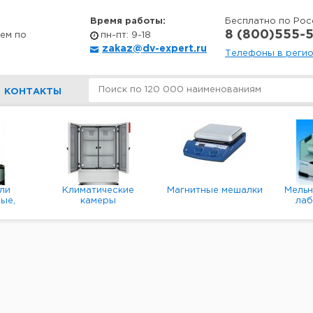
Время работы:
Бесплатно по Рос
8 (800)555-5
ем по
пн-пт: 9-18
zakaz@dv-expert.ru
Телефоны в реги
КОНТАКТЫ
ли
Климатические
Магнитные мешалки
Мель
ые,
камеры
ла
е,
пл
ые