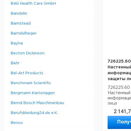
BAG Health Care GmbH
Bandelin
Barnstead
BartelsRieger
Bayha
Becton Dickinson
726225.60
Behr
Настенный
информац
Bel-Art Products
защиты л
Benchmark Scientific
726225.60
Настенный 
Bergmann Kartonagen
информаци
Bernd Bosch Maschinenbau
лица
2 141,
Berufskleidung24.de e.K.
Полу
Bimos