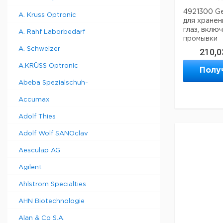
4921300 Ge
A. Kruss Optronic
для хранен
глаз, вклю
A. Rahf Laborbedarf
промывки
A. Schweizer
210,0
A.KRÜSS Optronic
Полу
Abeba Spezialschuh-
Accumax
Adolf Thies
Adolf Wolf SANOclav
Aesculap AG
Agilent
Ahlstrom Specialties
AHN Biotechnologie
Alan & Co S.A.