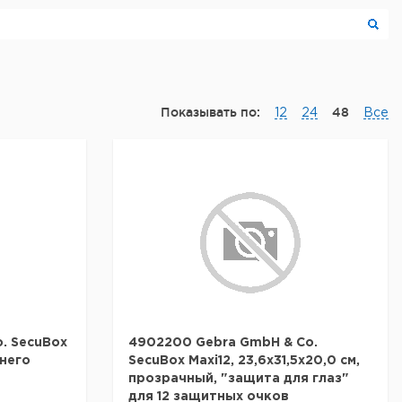
Показывать по:
48
12
24
Все
. SecuBox
4902200 Gebra GmbH & Co.
инего
SecuBox Maxi12, 23,6x31,5x20,0 см,
прозрачный, "защита для глаз"
для 12 защитных очков