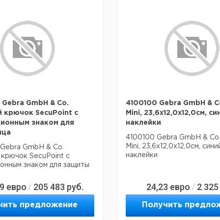
 Gebra GmbH & Co.
4100100 Gebra GmbH & C
 крючок SecuPoint с
Mini, 23,6x12,0x12,0см, си
ионным знаком для
наклейки
ица
4100100 Gebra GmbH & Co
Mini, 23,6x12,0x12,0см, сини
 Gebra GmbH & Co.
наклейки
крючок SecuPoint с
онным знаком для защиты
79
евро
205 483
руб.
24,23
евро
2 325
/
/
чить предложение
Получить предло