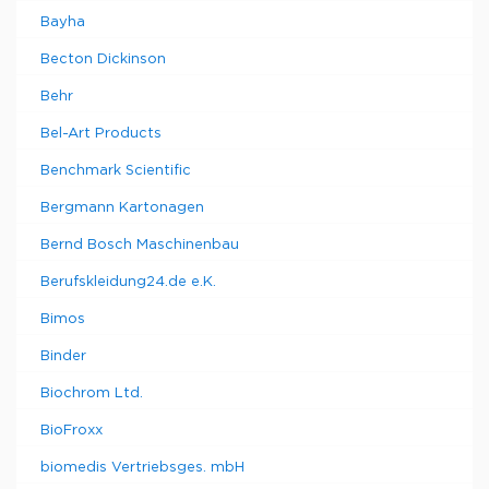
Bayha
Becton Dickinson
Behr
Bel-Art Products
Benchmark Scientific
Bergmann Kartonagen
Bernd Bosch Maschinenbau
Berufskleidung24.de e.K.
Bimos
Binder
Biochrom Ltd.
BioFroxx
biomedis Vertriebsges. mbH