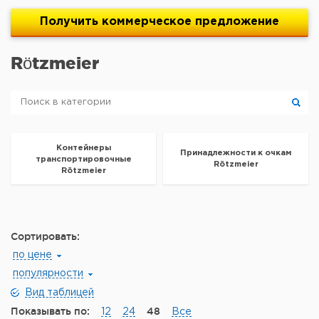
Получить
коммерческое
предложение
Rötzmeier
Контейнеры
Принадлежности к очкам
транспортировочные
Rötzmeier
Rötzmeier
Сортировать:
по цене
популярности
Вид таблицей
Показывать по:
48
12
24
Все