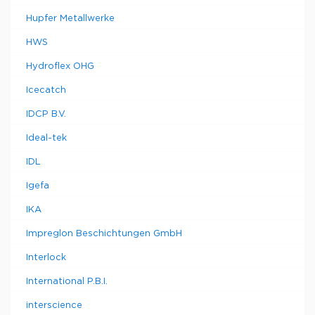
Hupfer Metallwerke
HWS
Hydroflex OHG
Icecatch
IDCP B.V.
Ideal-tek
IDL
Igefa
IKA
Impreglon Beschichtungen GmbH
Interlock
International P.B.I.
interscience