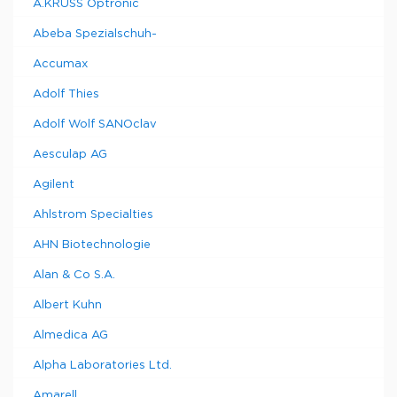
A.KRÜSS Optronic
Прошу обратить внимание на то, что минимальный
Abeba Spezialschuh-
заказ в нашей компании составляет 300 евро с ндс.
Accumax
Adolf Thies
Adolf Wolf SANOclav
Aesculap AG
Agilent
Ahlstrom Specialties
AHN Biotechnologie
Alan & Co S.A.
Albert Kuhn
Almedica AG
Alpha Laboratories Ltd.
Amarell