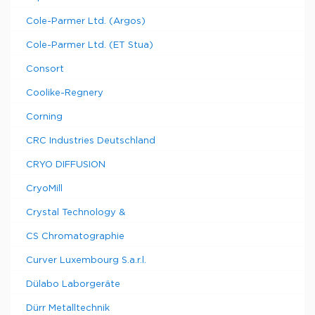
Cole-Parmer Ltd. (Argos)
Cole-Parmer Ltd. (ET Stua)
Consort
Coolike-Regnery
Corning
CRC Industries Deutschland
CRYO DIFFUSION
CryoMill
Crystal Technology &
CS Chromatographie
Curver Luxembourg S.a.r.l.
Dülabo Laborgeräte
Dürr Metalltechnik