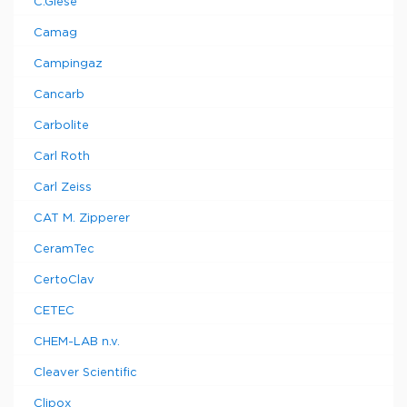
C.Giese
Camag
Campingaz
Cancarb
Carbolite
Carl Roth
Carl Zeiss
CAT M. Zipperer
CeramTec
CertoClav
CETEC
CHEM-LAB n.v.
Cleaver Scientific
Clipox