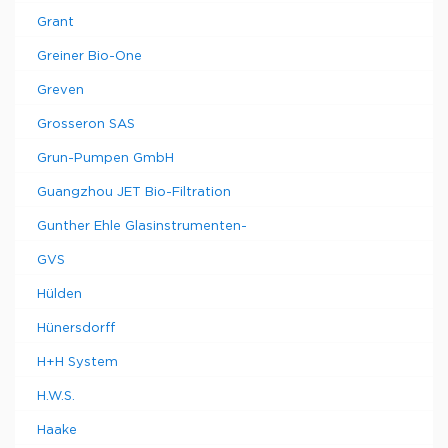
Grant
Greiner Bio-One
Greven
Grosseron SAS
Grun-Pumpen GmbH
Guangzhou JET Bio-Filtration
Gunther Ehle Glasinstrumenten-
GVS
Hülden
Hünersdorff
H+H System
H.W.S.
Haake