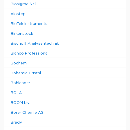
Biosigma S.r.l.
biostep
BioTek Instruments
Birkenstock
Bischoff Analysentechnik
Blanco Professional
Bochem
Bohemia Cristal
Bohlender
BOLA
BOOM b.v.
Borer Chemie AG
Brady