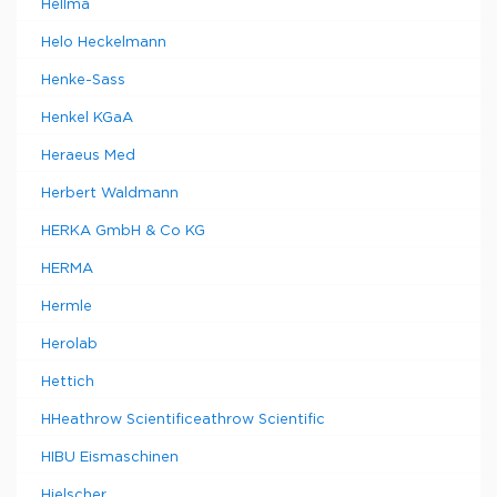
Hellma
Helo Heckelmann
Henke-Sass
Henkel KGaA
Heraeus Med
Herbert Waldmann
HERKA GmbH & Co KG
HERMA
Hermle
Herolab
Hettich
HHeathrow Scientificeathrow Scientific
HIBU Eismaschinen
Hielscher