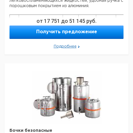
легковоспламеняющихся жидкостей, удобная ручка с
порошковым покрытием из алюминия.
от
17 751
до
51 145
руб.
Объем
Высота
Диаметр
Кат.
Тип
Описание
л
мм
мм
номер
Получить предложение
дозатор с
01
предохранительным
1
235
111
90429
Подробнее
D
клапаном 1¼"
дозатор с
02
предохранительным
2
295
131
904290
D
клапаном 1¼"
дозатор с
05
предохранительным
5
405
165
90429
D
клапаном 1¼"
01
с винтовой
1
235
111
90429
K
крышкой 1¼"
02
с винтовой
2
295
131
90429
K
крышкой 1¼"
05
с винтовой
5
400
165
90429
K
крышкой 1¼"
дозатор с
Бочки безопасные
D