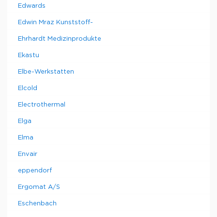
Edwards
Edwin Mraz Kunststoff-
Ehrhardt Medizinprodukte
Ekastu
Elbe-Werkstatten
Elcold
Electrothermal
Elga
Elma
Envair
eppendorf
Ergomat A/S
Eschenbach