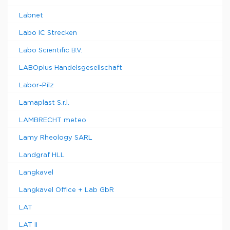
Labnet
Labo IC Strecken
Labo Scientific B.V.
LABOplus Handelsgesellschaft
Labor-Pilz
Lamaplast S.r.l.
LAMBRECHT meteo
Lamy Rheology SARL
Landgraf HLL
Langkavel
Langkavel Office + Lab GbR
LAT
LAT II