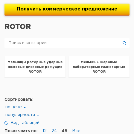
Получить
коммерческое
предложение
ROTOR
Мельницы роторные ударные
Мельницы шаровые
ножевые дисковые режущие
лабораторные планетарные
ROTOR
ROTOR
Сортировать:
по цене
популярности
Вид таблицей
Показывать по:
48
12
24
Все