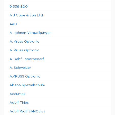
1
мл, без
304
9.536 800
турбулизатора
Стеклянный
A J Cope & Son Ltd.
контейнер 1000
9.571
1
мл, с
305
A&D
турбулизатором
A. Johnen Verpackungen
Плексиглазовый
кожух с
9.571
A. Krüss Optronic
удерживателем
1
310
для контейнеров
A. Kruss Optronic
125 - 1000 мл
A. Rahf Laborbedarf
A. Schweizer
A.KRÜSS Optronic
Abeba Spezialschuh-
Accumax
Adolf Thies
Adolf Wolf SANOclav