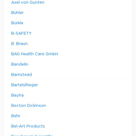
Axel von Gunten
Bühler
Bürkle
B-SAFETY
B. Braun
BAG Health Care GmbH
Bandelin
Barnstead
BartelsRieger
Bayha
Becton Dickinson
Behr
Bel-Art Products