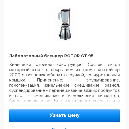
Лабораторный блендер ROTOR GT 95
Химически стойкая конструкция.
Состав:
литой
моторный отсек с покрытием из хрома, контейнер
2000 мл из поликарбоната с ручкой, полиуретановая
крышка.
Применение:
- эмульгирование,
гомогенизация, измельчение, смешивание, размол,
суспендирование
- перемешивание вязких продуктов
и паст
- смешивание и измельчение пигментов,
биоматериала и пр.
Все части легко снимаются и
автоклавируются (отдельно или в сборе) при 120°С в
течении 20 мин. Миксер всегда
готов к работе,
Узнать цену
занимая при этом минимум пространства.
Безопасность:
- мотор включается только при
правильно закрытой крышке
- мотор