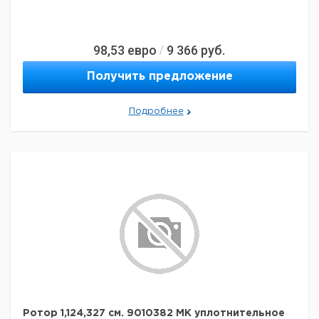
Блендер может работать в ручном режиме с 6
фиксированными скоростями. Светодиодная линия
показывает состояние контроллера.
Пожалуйста, отдельно заказывайте емкости для
98,53
евро
9 366
руб.
/
смешивания.
Получить предложение
Подробнее
Ротор 1,124,327 см. 9010382 MK уплотнительное