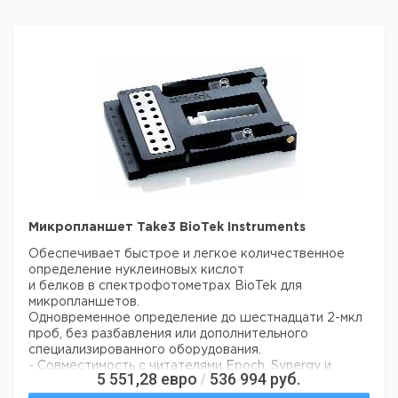
Микропланшет Take3 BioTek Instruments
Обеспечивает быстрое и легкое количественное
определение нуклеиновых кислот
и белков в спектрофотометрах BioTek для
микропланшетов.
Одновременное определение до шестнадцати 2-мкл
проб, без разбавления или дополнительного
специализированного оборудования.
- Совместимость с читателями Epoch, Synergy и
5 551,28
евро
536 994
руб.
/
Cytation от BioTek