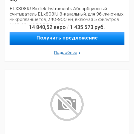
нм)
ELX808IU BioTek Instruments Абсорбционный
считыватель ELx808IU 8-канальный, для 96-луночных
микропланшетов, 340-900 нм, включая 5 фильтров
(340 405 450 50990 630 нм)
14 840,52
евро
1 435 573
руб.
/
Получить предложение
Подробнее