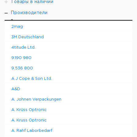
Товары в наличии
Производители
2mag
3M Deutschland
4titude Ltd.
9.190 980
9.536 800
A J Cope & Son Ltd.
A&D
A. Johnen Verpackungen
A. Krüss Optronic
A. Kruss Optronic
A. Rahf Laborbedarf