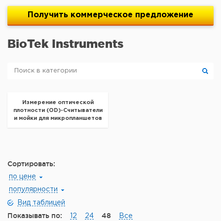
Получить
коммерческое
предложение
BioTek Instruments
Измерение оптической
плотности (OD)-Считыватели
и мойки для микропланшетов
BioTek Instruments
Сортировать:
по цене
популярности
Вид таблицей
Показывать по:
48
12
24
Все