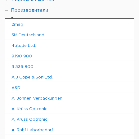
Производители
2mag
3M Deutschland
4titude Ltd.
9.190 980
9.536 800
A J Cope & Son Ltd.
A&D
A. Johnen Verpackungen
A. Krüss Optronic
A. Kruss Optronic
A. Rahf Laborbedarf