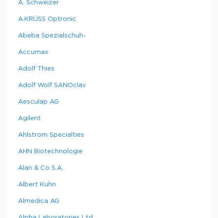
A. Schweizer
A.KRÜSS Optronic
Abeba Spezialschuh-
Accumax
Adolf Thies
Adolf Wolf SANOclav
Aesculap AG
Agilent
Ahlstrom Specialties
AHN Biotechnologie
Alan & Co S.A.
Albert Kuhn
Almedica AG
Alpha Laboratories Ltd.