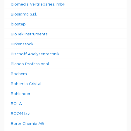
biomedis Vertriebsges. mbH
Biosigma S.r.l.
biostep
BioTek Instruments
Birkenstock
Bischoff Analysentechnik
Blanco Professional
Bochem
Bohemia Cristal
Bohlender
BOLA
BOOM b.v.
Borer Chemie AG