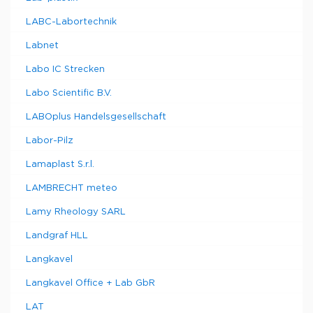
LABC-Labortechnik
Labnet
Labo IC Strecken
Labo Scientific B.V.
LABOplus Handelsgesellschaft
Labor-Pilz
Lamaplast S.r.l.
LAMBRECHT meteo
Lamy Rheology SARL
Landgraf HLL
Langkavel
Langkavel Office + Lab GbR
LAT