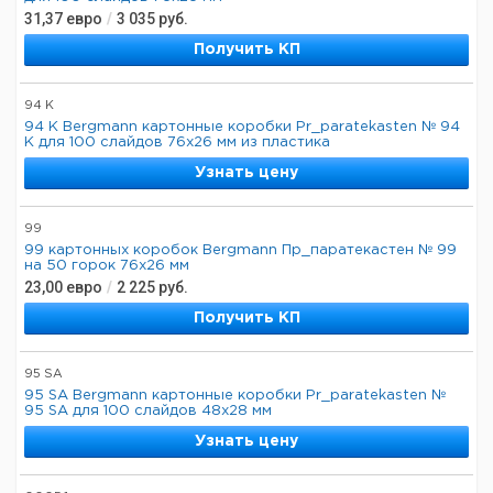
31,37
евро
/
3 035
руб.
Получить КП
94 K
94 K Bergmann картонные коробки Pr_paratekasten № 94
K для 100 слайдов 76x26 мм из пластика
Узнать цену
99
99 картонных коробок Bergmann Пр_паратекастен № 99
на 50 горок 76x26 мм
23,00
евро
/
2 225
руб.
Получить КП
95 SA
95 SA Bergmann картонные коробки Pr_paratekasten №
95 SA для 100 слайдов 48x28 мм
Узнать цену