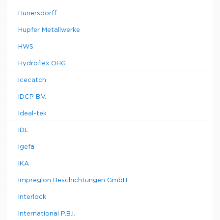
Hunersdorff
Hupfer Metallwerke
HWS
Hydroflex OHG
Icecatch
IDCP B.V.
Ideal-tek
IDL
Igefa
IKA
Impreglon Beschichtungen GmbH
Interlock
International P.B.I.