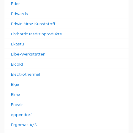
Eder
Edwards
Edwin Mraz Kunststoff-
Ehrhardt Medizinprodukte
Ekastu
Elbe-Werkstatten
Elcold
Electrothermal
Elga
Elma
Envair
eppendorf
Ergomat A/S