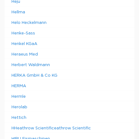
Heju
Hellma
Helo Heckelmann
Henke-Sass
Henkel KGaA
Heraeus Med
Herbert Waldmann
HERKA GmbH & Co KG
HERMA
Hermle
Herolab
Hettich
HHeathrow Scientificeathrow Scientific
HIBU Eismaschinen