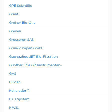
GPE Scientific
Grant
Greiner Bio-One
Greven
Grosseron SAS
Grun-Pumpen GmbH
Guangzhou JET Bio-Filtration
Gunther Ehle Glasinstrumenten-
GVS
Hülden
Hünersdorff
H+H System
H.W.S.