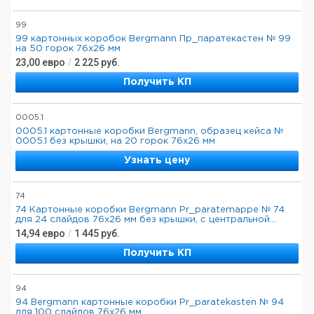
99
99 картонных коробок Bergmann Пр_паратекастен № 99
на 50 горок 76x26 мм
23,00
евро
/
2 225
руб.
Получить КП
0005.1
0005.1 картонные коробки Bergmann, образец кейса №
0005.1 без крышки, на 20 горок 76x26 мм
Узнать цену
74
74 Картонные коробки Bergmann Pr_paratemappe № 74
для 24 слайдов 76x26 мм без крышки, с центральной...
14,94
евро
/
1 445
руб.
Получить КП
94
94 Bergmann картонные коробки Pr_paratekasten № 94
для 100 слайдов 76x26 мм