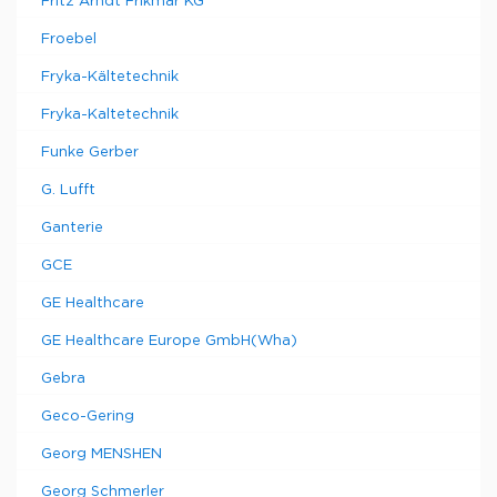
Fritz Arndt Frikmar KG
Froebel
Fryka-Kältetechnik
Fryka-Kaltetechnik
Funke Gerber
G. Lufft
Ganterie
GCE
GE Healthcare
GE Healthcare Europe GmbH(Wha)
Gebra
Geco-Gering
Georg MENSHEN
Georg Schmerler