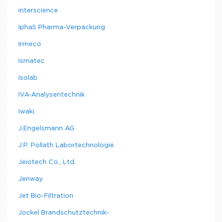
interscience
IphaS Pharma-Verpackung
Irmeco
Ismatec
Isolab
IVA-Analysentechnik
Iwaki
J.Engelsmann AG
J.P. Pollath Labortechnologie
Jeiotech Co., Ltd.
Jenway
Jet Bio-Filtration
Jockel Brandschutztechnik-