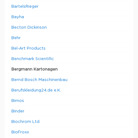
BartelsRieger
Bayha
Becton Dickinson
Behr
Bel-Art Products
Benchmark Scientific
Bergmann Kartonagen
Bernd Bosch Maschinenbau
Berufskleidung24.de e.K.
Bimos
Binder
Biochrom Ltd.
BioFroxx