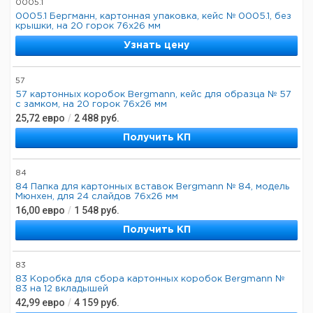
0005.1
0005.1 Бергманн, картонная упаковка, кейс № 0005.1, без
крышки, на 20 горок 76х26 мм
Узнать цену
57
57 картонных коробок Bergmann, кейс для образца № 57
с замком, на 20 горок 76x26 мм
25,72
евро
/
2 488
руб.
Получить КП
84
84 Папка для картонных вставок Bergmann № 84, модель
Мюнхен, для 24 слайдов 76x26 мм
16,00
евро
/
1 548
руб.
Получить КП
83
83 Коробка для сбора картонных коробок Bergmann №
83 на 12 вкладышей
42,99
евро
/
4 159
руб.