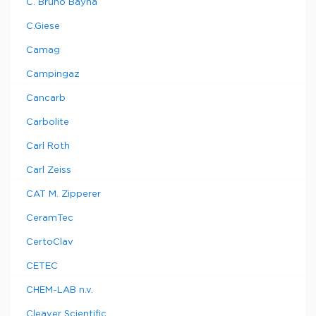
C. Bruno Bayha
C.Giese
Camag
Campingaz
Cancarb
Carbolite
Carl Roth
Carl Zeiss
CAT M. Zipperer
CeramTec
CertoClav
CETEC
CHEM-LAB n.v.
Cleaver Scientific