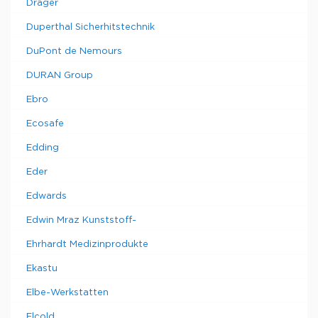
Drager
Duperthal Sicherhitstechnik
DuPont de Nemours
DURAN Group
Ebro
Ecosafe
Edding
Eder
Edwards
Edwin Mraz Kunststoff-
Ehrhardt Medizinprodukte
Ekastu
Elbe-Werkstatten
Elcold