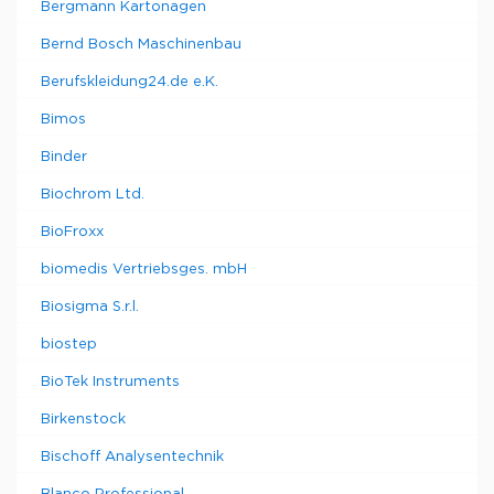
Bergmann Kartonagen
Bernd Bosch Maschinenbau
Berufskleidung24.de e.K.
Bimos
Binder
Biochrom Ltd.
BioFroxx
biomedis Vertriebsges. mbH
Biosigma S.r.l.
biostep
BioTek Instruments
Birkenstock
Bischoff Analysentechnik