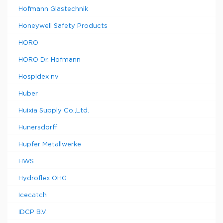
Hofmann Glastechnik
Honeywell Safety Products
HORO
HORO Dr. Hofmann
Hospidex nv
Huber
Huixia Supply Co.,Ltd.
Hunersdorff
Hupfer Metallwerke
HWS
Hydroflex OHG
Icecatch
IDCP B.V.