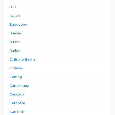
BTX
BUCHI
Buddeberg
Buehler
Buhler
Burkle
C. Bruno Bayha
C.Giese
Camag
Campingaz
Cancarb
Carbolite
Carl Roth