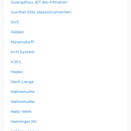
Guangzhou JET Bio-Filtration
Gunther Ehle Glasinstrumenten-
GVS
Hülden
Hünersdorff
H+H System
H.W.S.
Haake
Hach Lange
Hahnemühle
Hahnemuhle
Hailo-Werk
Haiminger KG