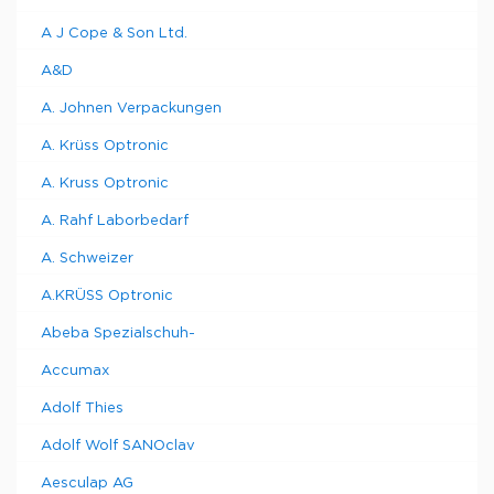
A J Cope & Son Ltd.
A&D
A. Johnen Verpackungen
A. Krüss Optronic
A. Kruss Optronic
A. Rahf Laborbedarf
A. Schweizer
A.KRÜSS Optronic
Abeba Spezialschuh-
Accumax
Adolf Thies
Adolf Wolf SANOclav
Aesculap AG