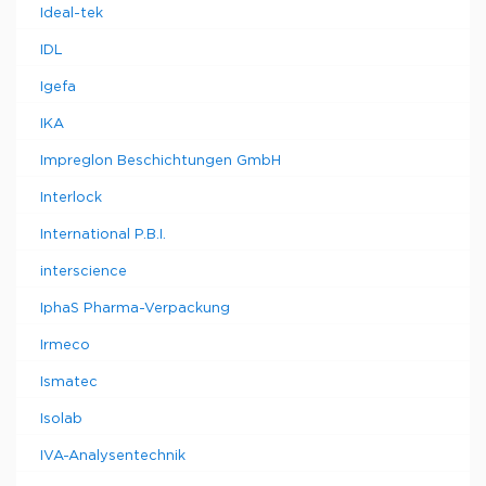
Ideal-tek
IDL
Igefa
IKA
Impreglon Beschichtungen GmbH
Interlock
International P.B.I.
interscience
IphaS Pharma-Verpackung
Irmeco
Ismatec
Isolab
IVA-Analysentechnik