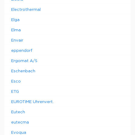
Electrothermal
Elga
Elma
Envair
eppendorf
Ergomat A/S
Eschenbach
Esco
ETG
EUROTIME Uhrenvert.
Eutech
eutecma
Evoqua