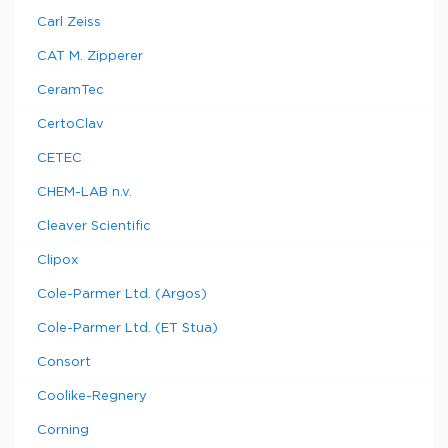
Carl Zeiss
CAT M. Zipperer
CeramTec
CertoClav
CETEC
CHEM-LAB n.v.
Cleaver Scientific
Clipox
Cole-Parmer Ltd. (Argos)
Cole-Parmer Ltd. (ET Stua)
Consort
Coolike-Regnery
Corning