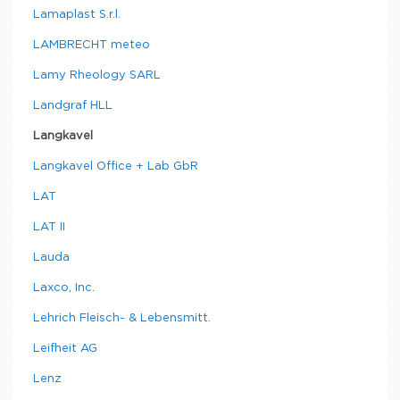
Lamaplast S.r.l.
LAMBRECHT meteo
Lamy Rheology SARL
Landgraf HLL
Langkavel
Langkavel Office + Lab GbR
LAT
LAT II
Lauda
Laxco, Inc.
Lehrich Fleisch- & Lebensmitt.
Leifheit AG
Lenz