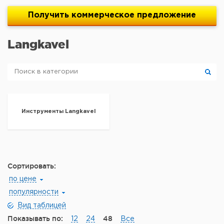
Получить
коммерческое
предложение
Langkavel
Инструменты Langkavel
Сортировать:
по цене
популярности
Вид таблицей
Показывать по:
48
12
24
Все