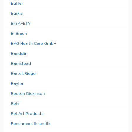
Bühler
Bürkle
B-SAFETY
B. Braun
BAG Health Care GmbH
Bandelin
Barnstead
BartelsRieger
Bayha
Becton Dickinson
Behr
Bel-Art Products
Benchmark Scientific