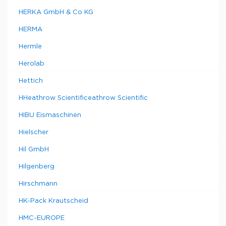
HERKA GmbH & Co KG
HERMA
Hermle
Herolab
Hettich
HHeathrow Scientificeathrow Scientific
HIBU Eismaschinen
Hielscher
Hil GmbH
Hilgenberg
Hirschmann
HK-Pack Krautscheid
HMC-EUROPE