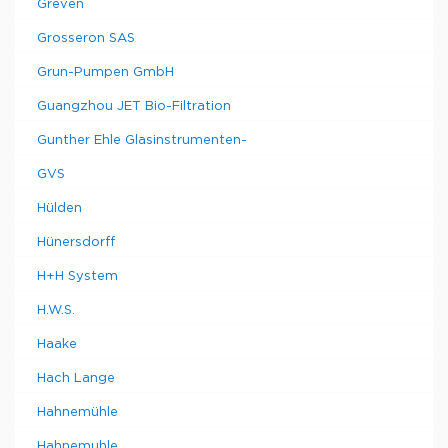
Greven
Grosseron SAS
Grun-Pumpen GmbH
Guangzhou JET Bio-Filtration
Gunther Ehle Glasinstrumenten-
GVS
Hülden
Hünersdorff
H+H System
H.W.S.
Haake
Hach Lange
Hahnemühle
Hahnemuhle