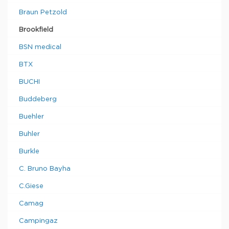
Braun Petzold
Brookfield
BSN medical
BTX
BUCHI
Buddeberg
Buehler
Buhler
Burkle
C. Bruno Bayha
C.Giese
Camag
Campingaz