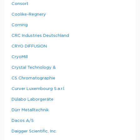
Consort
Coolike-Regnery
Corning
CRC Industries Deutschland
CRYO DIFFUSION
CryoMill
Crystal Technology &
CS Chromatographie
Curver Luxembourg S.a.r.l.
Dülabo Laborgeräte
Dürr Metalltechnik
Dacos A/S
Daigger Scientific, Inc.