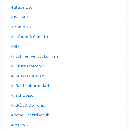
4titude Ltd.
9.190 980
9.536 800
A J Cope & Son Ltd.
A&D
A. Johnen Verpackungen
A. Krüss Optronic
A. Kruss Optronic
A. Rahf Laborbedarf
A. Schweizer
A.KRÜSS Optronic
Abeba Spezialschuh-
Accumax