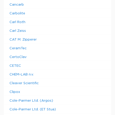
Cancarb
Carbolite
Carl Roth
Carl Zeiss
CAT M. Zipperer
CeramTec
CertoClav
CETEC
CHEM-LAB n.v.
Cleaver Scientific
Clipox
Cole-Parmer Ltd. (Argos)
Cole-Parmer Ltd. (ET Stua)