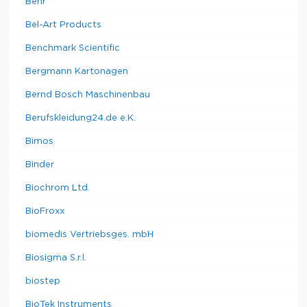
Behr
Bel-Art Products
Benchmark Scientific
Bergmann Kartonagen
Bernd Bosch Maschinenbau
Berufskleidung24.de e.K.
Bimos
Binder
Biochrom Ltd.
BioFroxx
biomedis Vertriebsges. mbH
Biosigma S.r.l.
biostep
BioTek Instruments