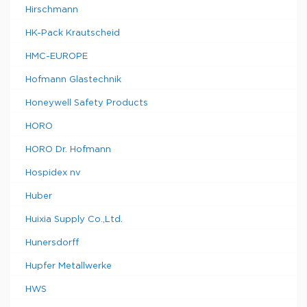
Hirschmann
HK-Pack Krautscheid
HMC-EUROPE
Hofmann Glastechnik
Honeywell Safety Products
HORO
HORO Dr. Hofmann
Hospidex nv
Huber
Huixia Supply Co.,Ltd.
Hunersdorff
Hupfer Metallwerke
HWS