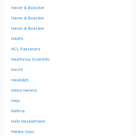
Haver & Boecker
Haver & Boecker
Haver & Boecker
HAWS
HCL Fasteners
Heathrow Scientific
Hecht
Heidolph
Heinz Herenz
Heju
Hellma
Helo Heckelmann
Henke-Sass