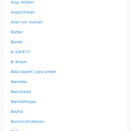
Aug. Hulden
Aug.Schwan
Axel von Gunten
Bühler
Bürkle
B-SAFETY
B. Braun
BAG Health Care GmbH
Bandelin
Barnstead
BartelsRieger
Bayha
Becton Dickinson