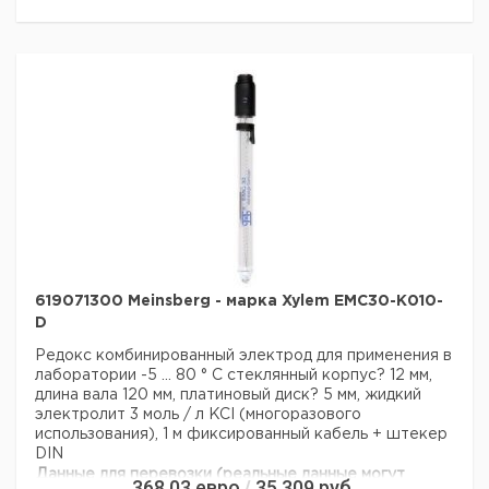
619071300 Meinsberg - марка Xylem EMC30-K010-
D
Редокс комбинированный электрод для применения в
лаборатории
-5 ... 80 ° С
стеклянный корпус? 12 мм,
длина вала 120 мм, платиновый диск? 5 мм, жидкий
электролит 3 моль / л KCI (многоразового
использования), 1 м фиксированный кабель + штекер
DIN
Данные для перевозки (реальные данные могут
368,03
евро
35 309
руб.
/