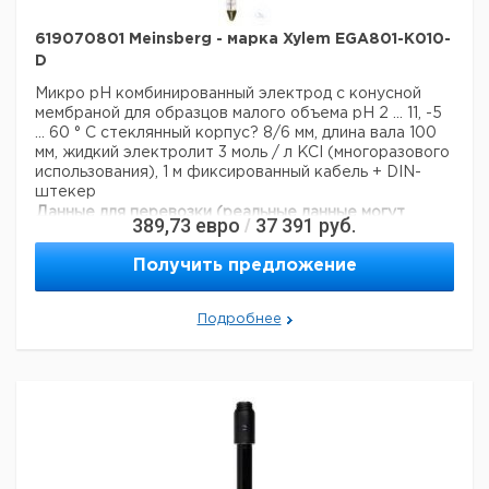
619070801 Meinsberg - марка Xylem EGA801-K010-
D
Микро pH комбинированный электрод с конусной
мембраной для образцов малого объема
рН 2 ... 11, -5
... 60 ° С
стеклянный корпус? 8/6 мм, длина вала 100
мм, жидкий электролит 3 моль / л KCI (многоразового
использования), 1 м фиксированный кабель + DIN-
штекер
Данные для перевозки (реальные данные могут
389,73
евро
37 391
руб.
/
отличаться)
Страна происхождения:
Германия
Получить предложение
Подробнее