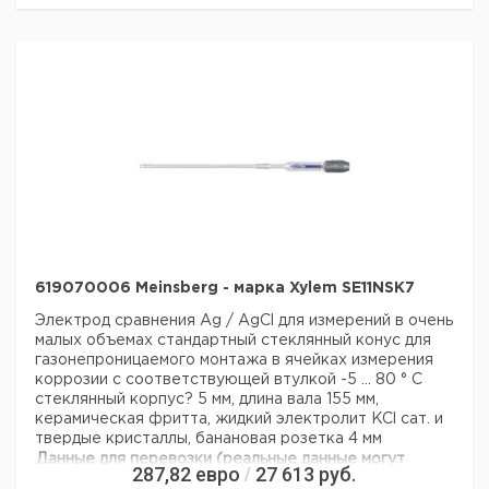
619070006 Meinsberg - марка Xylem SE11NSK7
Электрод сравнения Ag / AgCl для измерений в очень
малых объемах
стандартный стеклянный конус для
газонепроницаемого монтажа в ячейках измерения
коррозии с соответствующей втулкой
-5 ... 80 ° С
стеклянный корпус? 5 мм, длина вала 155 мм,
керамическая фритта, жидкий электролит KCl сат. и
твердые кристаллы, банановая розетка 4 мм
Данные для перевозки (реальные данные могут
287,82
евро
27 613
руб.
/
отличаться)