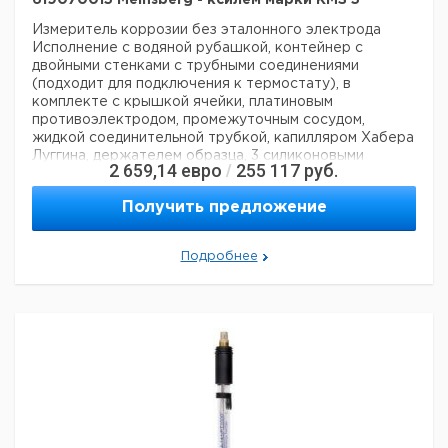
619070015 Meinsberg - ксилем марки КМЗ 5
Измеритель коррозии без эталонного электрода
Исполнение с водяной рубашкой, контейнер с
двойными стенками с трубными соединениями
(подходит для подключения к термостату), в
комплекте с крышкой ячейки, платиновым
противоэлектродом, промежуточным сосудом,
жидкой соединительной трубкой, капилляром Хабера
Луггина, держателем образца, 3 силиконовыми
2 659,14
евро
255 117
руб.
/
формами и специальный винт, вход и выход газа
Данные для перевозки (реальные данные могут
Получить предложение
отличаться)
Страна происхождения:
Германия
Подробнее