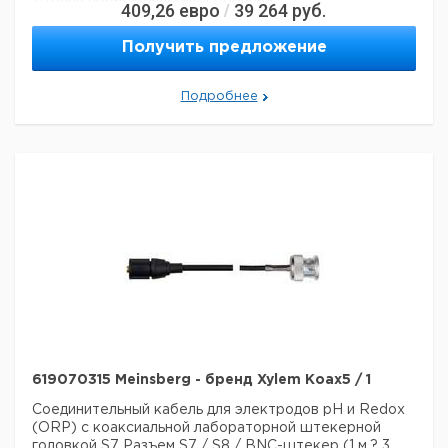
409,26
евро
39 264
руб.
/
Получить предложение
Подробнее
619070315 Meinsberg - бренд Xylem Koax5 / 1
Соединительный кабель для электродов pH и Redox
(ORP) с коаксиальной лабораторной штекерной
головкой S7
Разъем S7 / S8 / BNC-штекер (1 м,? 3