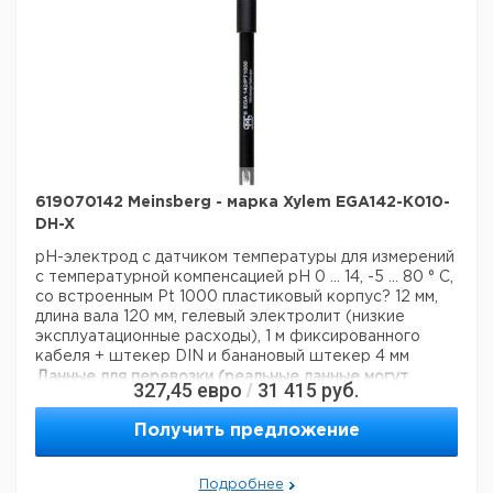
619070142 Meinsberg - марка Xylem EGA142-K010-
DH-X
pH-электрод с датчиком температуры для измерений
с температурной компенсацией
pH 0 ... 14, -5 ... 80 ° C,
со встроенным Pt 1000
пластиковый корпус? 12 мм,
длина вала 120 мм, гелевый электролит (низкие
эксплуатационные расходы), 1 м фиксированного
кабеля + штекер DIN и банановый штекер 4 мм
Данные для перевозки (реальные данные могут
327,45
евро
31 415
руб.
/
отличаться)
Страна происхождения:
Германия
Получить предложение
Подробнее