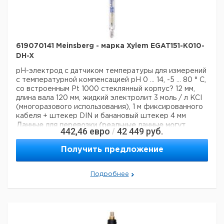
619070141 Meinsberg - марка Xylem EGAT151-K010-
DH-X
pH-электрод с датчиком температуры для измерений
с температурной компенсацией
pH 0 ... 14, -5 ... 80 ° C,
со встроенным Pt 1000
стеклянный корпус? 12 мм,
длина вала 120 мм, жидкий электролит 3 моль / л KCI
(многоразового использования), 1 м фиксированного
кабеля + штекер DIN и банановый штекер 4 мм
Данные для перевозки (реальные данные могут
442,46
евро
42 449
руб.
/
отличаться)
Страна происхождения:
Германия
Получить предложение
Подробнее