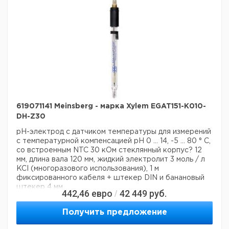
619071141 Meinsberg - марка Xylem EGAT151-K010-
DH-Z30
pH-электрод с датчиком температуры для измерений
с температурной компенсацией
pH 0 ... 14, -5 ... 80 ° C,
со встроенным NTC 30 кОм
стеклянный корпус? 12
мм, длина вала 120 мм, жидкий электролит 3 моль / л
KCI (многоразового использования), 1 м
фиксированного кабеля + штекер DIN и банановый
штекер 4 мм
442,46
евро
42 449
руб.
/
Данные для перевозки (реальные данные могут
отличаться)
Получить предложение
Страна происхождения:
Германия