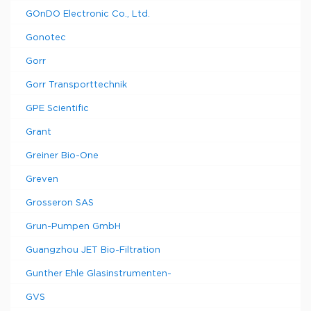
GOnDO Electronic Co., Ltd.
Gonotec
Gorr
Gorr Transporttechnik
GPE Scientific
Grant
Greiner Bio-One
Greven
Grosseron SAS
Grun-Pumpen GmbH
Guangzhou JET Bio-Filtration
Gunther Ehle Glasinstrumenten-
GVS