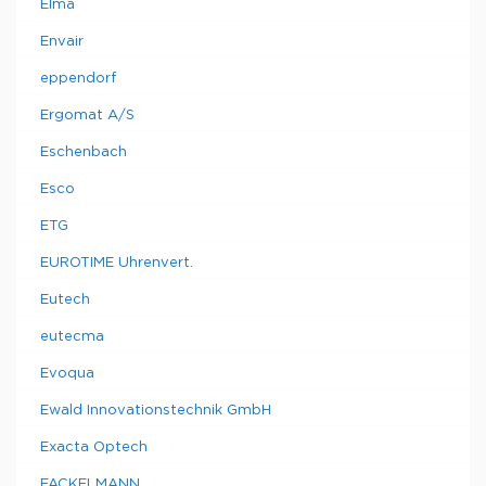
Elma
Envair
eppendorf
Ergomat A/S
Eschenbach
Esco
ETG
EUROTIME Uhrenvert.
Eutech
eutecma
Evoqua
Ewald Innovationstechnik GmbH
Exacta Optech
FACKELMANN