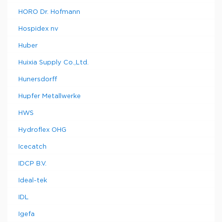
HORO Dr. Hofmann
Hospidex nv
Huber
Huixia Supply Co.,Ltd.
Hunersdorff
Hupfer Metallwerke
HWS
Hydroflex OHG
Icecatch
IDCP B.V.
Ideal-tek
IDL
Igefa