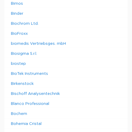
Bimos
Binder
Biochrom Ltd.
BioFroxx
biomedis Vertriebsges. mbH
Biosigma S.r.l.
biostep
BioTek Instruments
Birkenstock
Bischoff Analysentechnik
Blanco Professional
Bochem
Bohemia Cristal