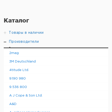
Каталог
Товары в наличии
Производители
2mag
3M Deutschland
4titude Ltd.
9.190 980
9.536 800
A J Cope & Son Ltd.
A&D