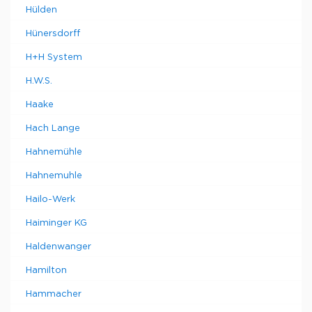
Hülden
Hünersdorff
H+H System
H.W.S.
Haake
Hach Lange
Hahnemühle
Hahnemuhle
Hailo-Werk
Haiminger KG
Haldenwanger
Hamilton
Hammacher