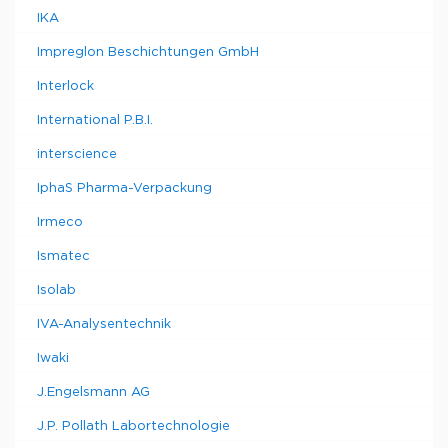
IKA
Impreglon Beschichtungen GmbH
Interlock
International P.B.I.
interscience
IphaS Pharma-Verpackung
Irmeco
Ismatec
Isolab
IVA-Analysentechnik
Iwaki
J.Engelsmann AG
J.P. Pollath Labortechnologie