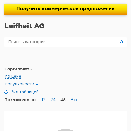
Получить
коммерческое
предложение
Leifheit AG
Сортировать:
по цене
популярности
Вид таблицей
Показывать по:
48
12
24
Все