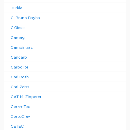
Burkle
C. Bruno Bayha
C.Giese
Camag
Campingaz
Cancarb
Carbolite
Carl Roth
Carl Zeiss
CAT M. Zipperer
CeramTec
CertoClav
CETEC