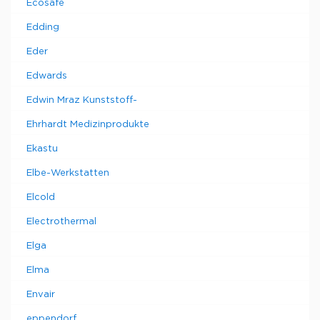
Ecosafe
Edding
Eder
Edwards
Edwin Mraz Kunststoff-
Ehrhardt Medizinprodukte
Ekastu
Elbe-Werkstatten
Elcold
Electrothermal
Elga
Elma
Envair
eppendorf