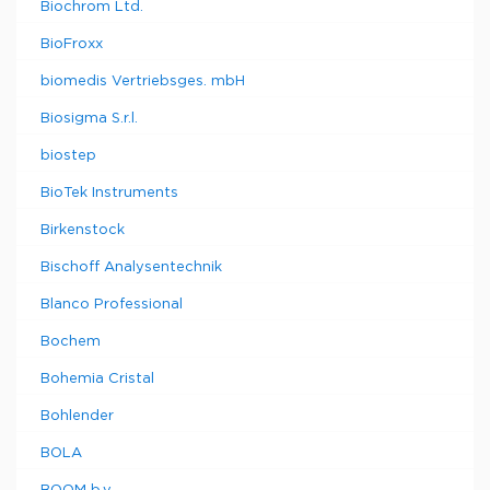
Biochrom Ltd.
BioFroxx
biomedis Vertriebsges. mbH
Biosigma S.r.l.
biostep
BioTek Instruments
Birkenstock
Bischoff Analysentechnik
Blanco Professional
Bochem
Bohemia Cristal
Bohlender
BOLA