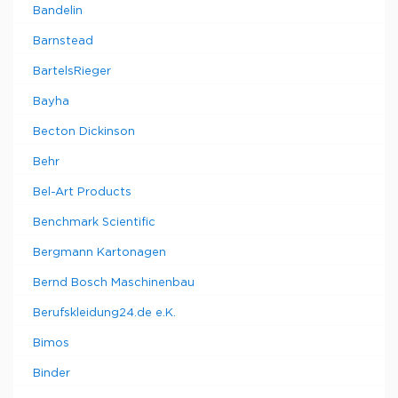
Bandelin
Barnstead
BartelsRieger
Bayha
Becton Dickinson
Behr
Bel-Art Products
Benchmark Scientific
Bergmann Kartonagen
Bernd Bosch Maschinenbau
Berufskleidung24.de e.K.
Bimos
Binder