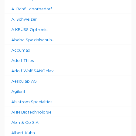
A. Rahf Laborbedarf
A. Schweizer
A.KRÜSS Optronic
Abeba Spezialschuh-
Accumax
Adolf Thies
Adolf Wolf SANOclav
Aesculap AG
Agilent
Ahlstrom Specialties
AHN Biotechnologie
Alan & Co S.A.
Albert Kuhn