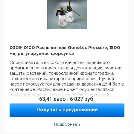
0309-0100 Распылитель Gonotec Pressure, 1500
мл, регулируемая форсунка
Опрыскиватель высокого качества, надежного
промышленного качества для дезинфекции, очистки,
защиты растений, тонкослойной хроматографии,
технического и санитарного применения. Ручной
насос используется для создания давления до 4 бар в
контейнере. Распыление может осуществляться
нажатием кнопки.
Контактирующие со средой
63,41
евро
6 027
руб.
/
детали PP, PE, армированные стекловолокном PA,
V2A, FKM
Бутылка из HDPE
Диаметр сопла 0,6 мм
Получить предложение
Регулируемая форсунка
Выпускной до 1500 мл
Температура макс. 30 ° C
Удлинитель для
распылительной трубки 30 см доступен в качестве
Подробнее
аксессуара
Технические данные: