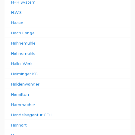
H+H System
H.W.S.
Haake
Hach Lange
Hahnemühle
Hahnemuhle
Hailo-Werk
Haiminger KG
Haldenwanger
Hamilton
Hammacher
Handelsagentur CDH
Hanhart