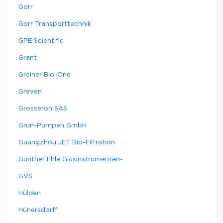
Gorr
Gorr Transporttechnik
GPE Scientific
Grant
Greiner Bio-One
Greven
Grosseron SAS
Grun-Pumpen GmbH
Guangzhou JET Bio-Filtration
Gunther Ehle Glasinstrumenten-
GVS
Hülden
Hünersdorff