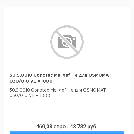
Номинальный объем:
1,5 л
асептики:
нет
Вес нетто:
475,5 г
Данные для перевозки (реальные данные могут
отличаться)
Страна происхождения:
Германия
30.9.0010 Gonotec Me_gef__e для OSMOMAT
030/010 VE = 1000
30.9.0010 Gonotec Me_gef__e для OSMOMAT
030/010 VE = 1000
460,08
евро
43 732
руб.
/