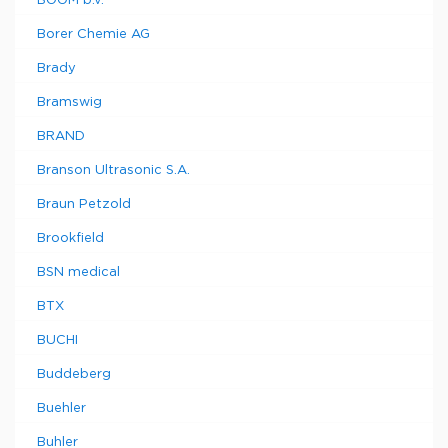
BOOM b.v.
Borer Chemie AG
Brady
Bramswig
BRAND
Branson Ultrasonic S.A.
Braun Petzold
Brookfield
BSN medical
BTX
BUCHI
Buddeberg
Buehler
Buhler