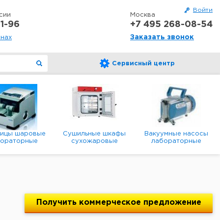
Войти
сии
Москва
1-96
+7 495 268-08-54
Заказать звонок
онах
Сервисный центр
ницы шаровые
Сушильные шкафы
Вакуумные насосы
бораторные
сухожаровые
лабораторные
анетарные
лабораторные
диафрагменные
мембранные
Получить
коммерческое
предложение