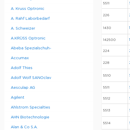
5511
A. Kruss Optronic
226
A. Rahf Laborbedarf
1430
A. Schweizer
A.KRÜSS Optronic
142500
Abeba Spezialschuh-
224
Accumax
228
Adolf Thies
5510
Adolf Wolf SANOclav
Aesculap AG
5511
Agilent
5512
Ahlstrom Specialties
5513
AHN Biotechnologie
5514
Alan & Co S.A.