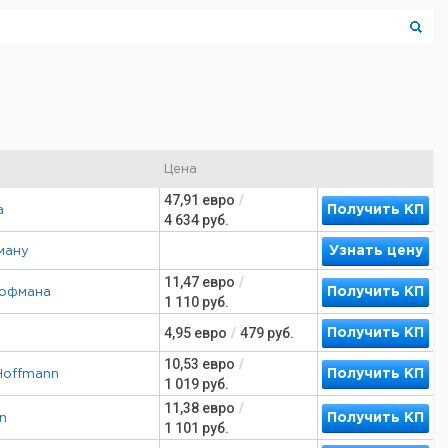
Цена
47,91
евро
/
Получить КП
а
4 634
руб.
Узнать цену
ману
11,47
евро
/
Получить КП
Гофмана
1 110
руб.
4,95
евро
/
479
руб.
Получить КП
10,53
евро
/
Получить КП
Hoffmann
1 019
руб.
11,38
евро
/
Получить КП
n
1 101
руб.