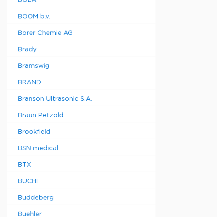
BOLA
BOOM b.v.
Borer Chemie AG
Brady
Bramswig
BRAND
Branson Ultrasonic S.A.
Braun Petzold
Brookfield
BSN medical
BTX
BUCHI
Buddeberg
Buehler