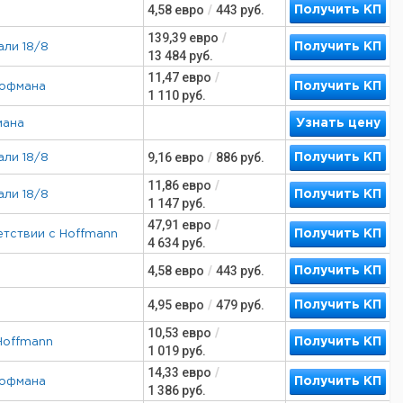
4,58
евро
/
443
руб.
Получить КП
139,39
евро
/
Получить КП
али 18/8
13 484
руб.
11,47
евро
/
Получить КП
Гофмана
1 110
руб.
Узнать цену
мана
9,16
евро
/
886
руб.
Получить КП
али 18/8
11,86
евро
/
Получить КП
али 18/8
1 147
руб.
47,91
евро
/
Получить КП
етствии с Hoffmann
4 634
руб.
4,58
евро
/
443
руб.
Получить КП
4,95
евро
/
479
руб.
Получить КП
10,53
евро
/
Получить КП
Hoffmann
1 019
руб.
14,33
евро
/
Получить КП
Гофмана
1 386
руб.