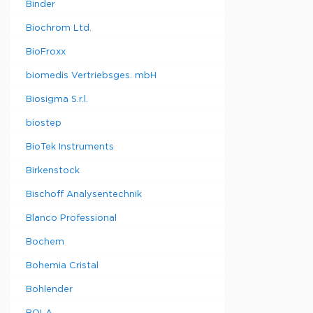
Binder
Biochrom Ltd.
BioFroxx
biomedis Vertriebsges. mbH
Biosigma S.r.l.
biostep
BioTek Instruments
Birkenstock
Bischoff Analysentechnik
Blanco Professional
Bochem
Bohemia Cristal
Bohlender