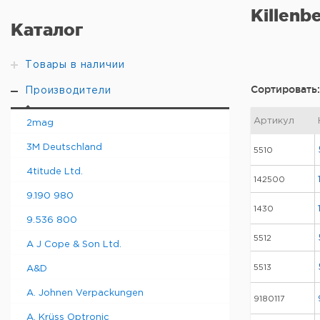
Killenb
Каталог
Товары в наличии
Сортировать:
Производители
Артикул
2mag
3M Deutschland
5510
4titude Ltd.
142500
9.190 980
1430
9.536 800
5512
A J Cope & Son Ltd.
5513
A&D
A. Johnen Verpackungen
9180117
A. Krüss Optronic