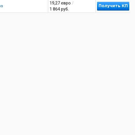
19,27
евро
/
Получить КП
на
1 864
руб.