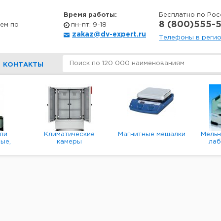
Время работы:
Бесплатно по Рос
8 (800)555-5
ем по
пн-пт: 9-18
zakaz@dv-expert.ru
Телефоны в реги
КОНТАКТЫ
ли
Климатические
Магнитные мешалки
Мель
ые,
камеры
ла
е,
пл
ые