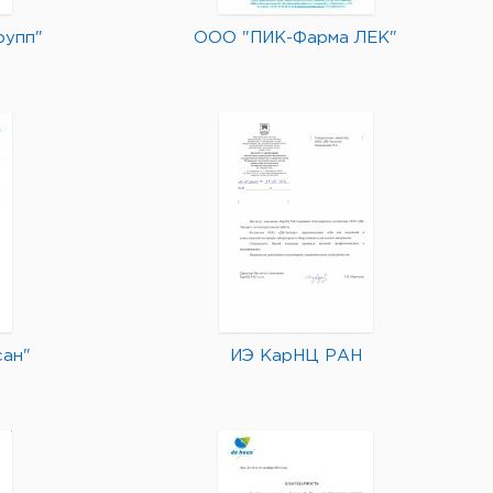
рупп"
ООО "ПИК-Фарма ЛЕК"
ан"
ИЭ КарНЦ РАН