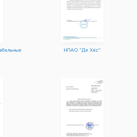
абельные
НПАО "Де Хёс"