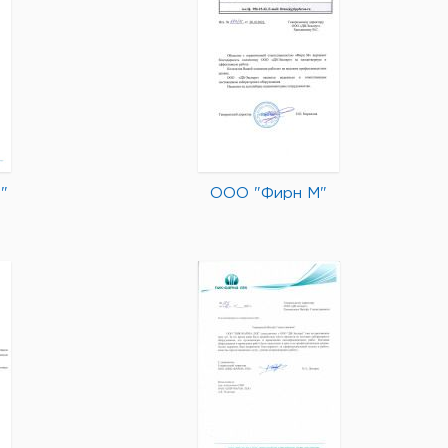
"
ООО "Фирн М"