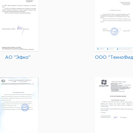
АО "Эфко"
ООО "ТекноФид