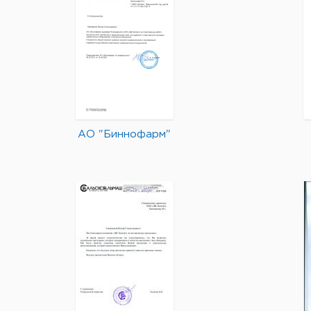
АО "Биннофарм"