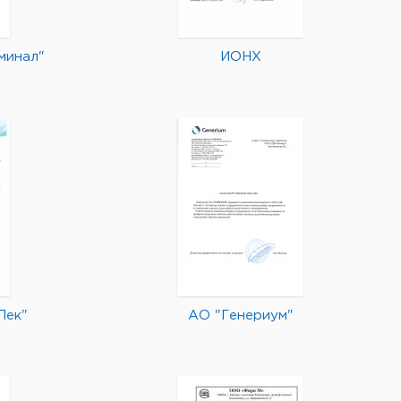
минал"
ИОНХ
Лек"
АО "Генериум"