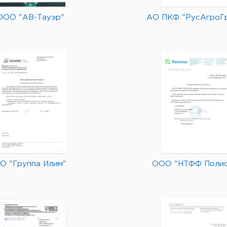
ООО "АВ-Тауэр"
АО ПКФ "РусАгроГ
О "Группа Илим"
ООО "НТФФ Полис