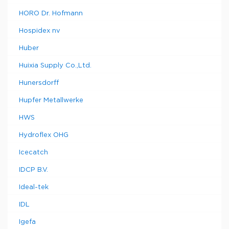
HORO Dr. Hofmann
Hospidex nv
Huber
Huixia Supply Co.,Ltd.
Hunersdorff
Hupfer Metallwerke
HWS
Hydroflex OHG
Icecatch
IDCP B.V.
Ideal-tek
IDL
Igefa