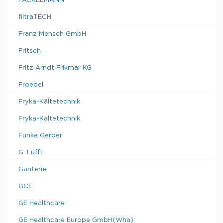
FACKELMANN
filtraTECH
Franz Mensch GmbH
Fritsch
Fritz Arndt Frikmar KG
Froebel
Fryka-Kältetechnik
Fryka-Kaltetechnik
Funke Gerber
G. Lufft
Ganterie
GCE
GE Healthcare
GE Healthcare Europe GmbH(Wha)