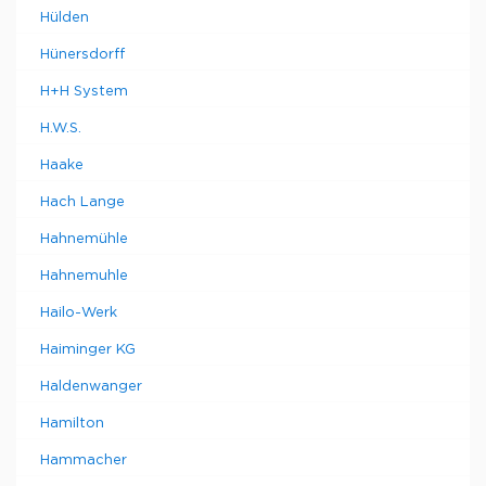
Hülden
Hünersdorff
H+H System
H.W.S.
Haake
Hach Lange
Hahnemühle
Hahnemuhle
Hailo-Werk
Haiminger KG
Haldenwanger
Hamilton
Hammacher