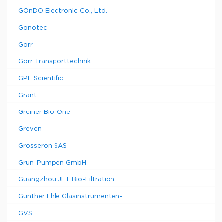
GOnDO Electronic Co., Ltd.
Gonotec
Gorr
Gorr Transporttechnik
GPE Scientific
Grant
Greiner Bio-One
Greven
Grosseron SAS
Grun-Pumpen GmbH
Guangzhou JET Bio-Filtration
Gunther Ehle Glasinstrumenten-
GVS