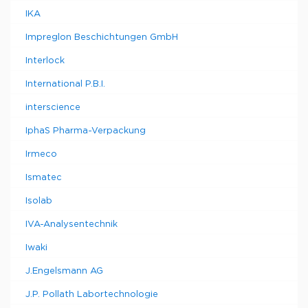
IKA
Impreglon Beschichtungen GmbH
Interlock
International P.B.I.
interscience
IphaS Pharma-Verpackung
Irmeco
Ismatec
Isolab
IVA-Analysentechnik
Iwaki
J.Engelsmann AG
J.P. Pollath Labortechnologie