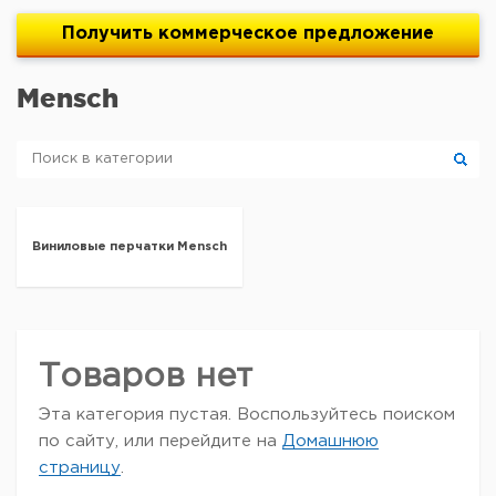
Получить
коммерческое
предложение
Mensch
Виниловые перчатки Mensch
Товаров нет
Эта категория пустая. Воспользуйтесь поиском
по сайту, или перейдите на
Домашнюю
страницу
.