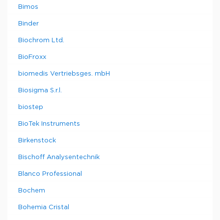
Bimos
Binder
Biochrom Ltd.
BioFroxx
biomedis Vertriebsges. mbH
Biosigma S.r.l.
biostep
BioTek Instruments
Birkenstock
Bischoff Analysentechnik
Blanco Professional
Bochem
Bohemia Cristal