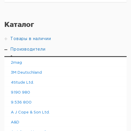
Каталог
Товары в наличии
Производители
2mag
3M Deutschland
4titude Ltd.
9.190 980
9.536 800
A J Cope & Son Ltd.
A&D