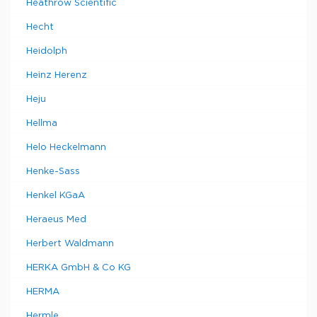
Heathrow Scientific
Hecht
Heidolph
Heinz Herenz
Heju
Hellma
Helo Heckelmann
Henke-Sass
Henkel KGaA
Heraeus Med
Herbert Waldmann
HERKA GmbH & Co KG
HERMA
Hermle