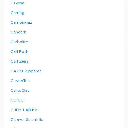
C.Giese
Camag
Campingaz
Cancarb
Carbolite
Carl Roth
Carl Zeiss
CAT M. Zipperer
CeramTec
CertoClav
CETEC
CHEM-LAB n.v.
Cleaver Scientific