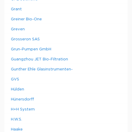
Grant
Greiner Bio-One
Greven
Grosseron SAS
Grun-Pumpen GmbH
Guangzhou JET Bio-Filtration
Gunther Ehle Glasinstrumenten-
GVS
Hülden
Hünersdorff
H+H System
H.W.S.
Haake