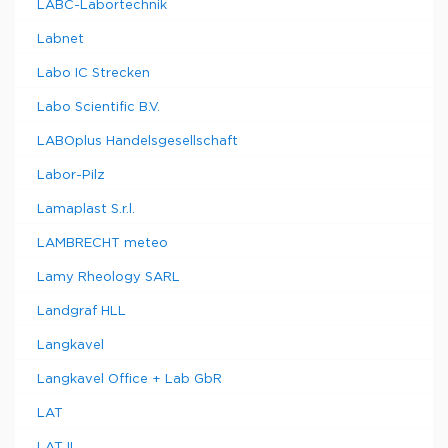
LABC-Labortechnik
Labnet
Labo IC Strecken
Labo Scientific B.V.
LABOplus Handelsgesellschaft
Labor-Pilz
Lamaplast S.r.l.
LAMBRECHT meteo
Lamy Rheology SARL
Landgraf HLL
Langkavel
Langkavel Office + Lab GbR
LAT
LAT II