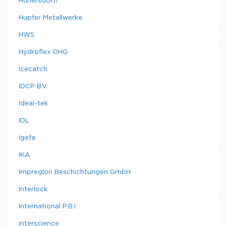
Hunersdorff
Hupfer Metallwerke
HWS
Hydroflex OHG
Icecatch
IDCP B.V.
Ideal-tek
IDL
Igefa
IKA
Impreglon Beschichtungen GmbH
Interlock
International P.B.I.
interscience