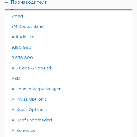
Производители
2mag
3M Deutschland
4titude Ltd.
9.190 980
9.536 800
A J Cope & Son Ltd.
A&D
A. Johnen Verpackungen
A. Krüss Optronic
A. Kruss Optronic
A. Rahf Laborbedarf
A. Schweizer