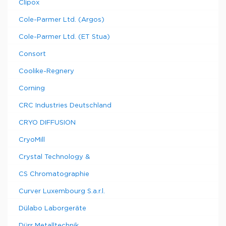
Clipox
Cole-Parmer Ltd. (Argos)
Cole-Parmer Ltd. (ET Stua)
Consort
Coolike-Regnery
Corning
CRC Industries Deutschland
CRYO DIFFUSION
CryoMill
Crystal Technology &
CS Chromatographie
Curver Luxembourg S.a.r.l.
Dülabo Laborgeräte
Dürr Metalltechnik