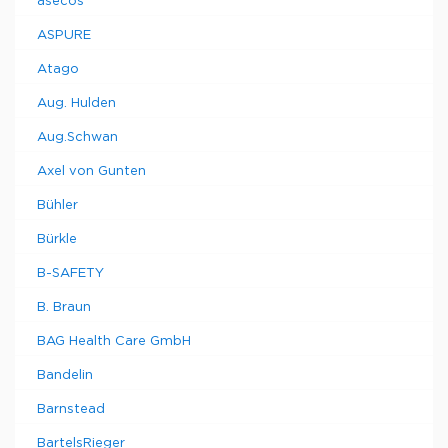
asecos
ASPURE
Atago
Aug. Hulden
Aug.Schwan
Axel von Gunten
Bühler
Bürkle
B-SAFETY
B. Braun
BAG Health Care GmbH
Bandelin
Barnstead
BartelsRieger