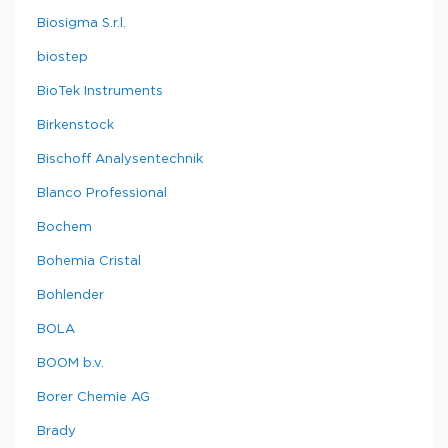
Biosigma S.r.l.
biostep
BioTek Instruments
Birkenstock
Bischoff Analysentechnik
Blanco Professional
Bochem
Bohemia Cristal
Bohlender
BOLA
BOOM b.v.
Borer Chemie AG
Brady