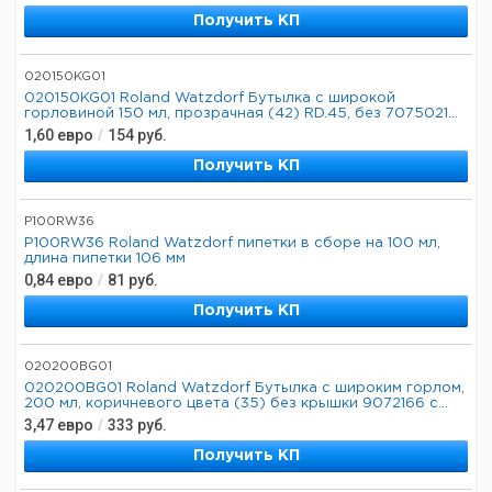
Получить КП
020150KG01
020150KG01 Roland Watzdorf Бутылка с широкой
горловиной 150 мл, прозрачная (42) RD.45, без 7075021...
1,60
евро
/
154
руб.
Получить КП
P100RW36
P100RW36 Roland Watzdorf пипетки в сборе на 100 мл,
длина пипетки 106 мм
0,84
евро
/
81
руб.
Получить КП
020200BG01
020200BG01 Roland Watzdorf Бутылка с широким горлом,
200 мл, коричневого цвета (35) без крышки 9072166 с...
3,47
евро
/
333
руб.
Получить КП