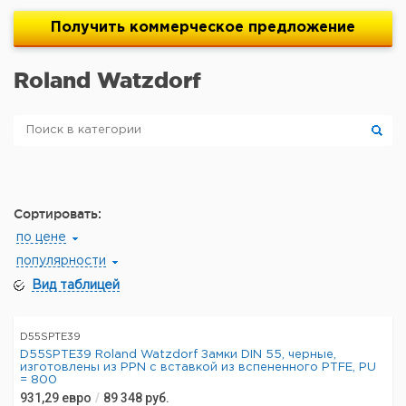
Получить
коммерческое
предложение
Roland Watzdorf
Сортировать:
по цене
популярности
Вид таблицей
D55SPTE39
D55SPTE39 Roland Watzdorf Замки DIN 55, черные,
изготовлены из PPN с вставкой из вспененного PTFE, PU
= 800
931,29
евро
/
89 348
руб.