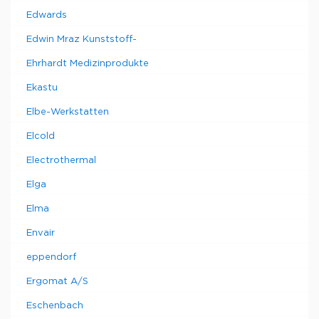
Edwards
Edwin Mraz Kunststoff-
Ehrhardt Medizinprodukte
Ekastu
Elbe-Werkstatten
Elcold
Electrothermal
Elga
Elma
Envair
eppendorf
Ergomat A/S
Eschenbach