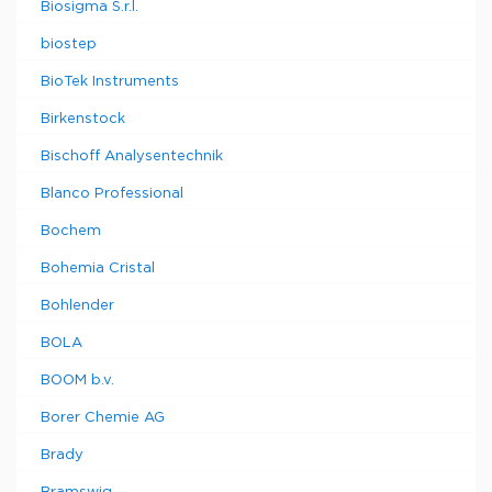
Biosigma S.r.l.
biostep
BioTek Instruments
Birkenstock
Bischoff Analysentechnik
Blanco Professional
Bochem
Bohemia Cristal
Bohlender
BOLA
BOOM b.v.
Borer Chemie AG
Brady