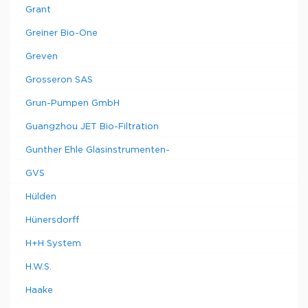
Grant
Greiner Bio-One
Greven
Grosseron SAS
Grun-Pumpen GmbH
Guangzhou JET Bio-Filtration
Gunther Ehle Glasinstrumenten-
GVS
Hülden
Hünersdorff
H+H System
H.W.S.
Haake