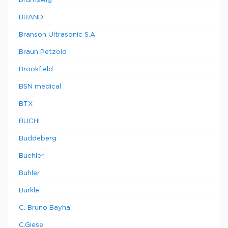
Bramswig
BRAND
Branson Ultrasonic S.A.
Braun Petzold
Brookfield
BSN medical
BTX
BUCHI
Buddeberg
Buehler
Buhler
Burkle
C. Bruno Bayha
C.Giese