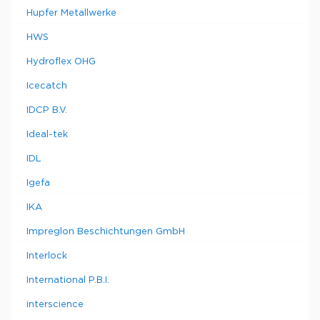
Hupfer Metallwerke
HWS
Hydroflex OHG
Icecatch
IDCP B.V.
Ideal-tek
IDL
Igefa
IKA
Impreglon Beschichtungen GmbH
Interlock
International P.B.I.
interscience