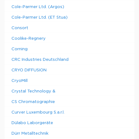
Cole-Parmer Ltd. (Argos)
Cole-Parmer Ltd. (ET Stua)
Consort
Coolike-Regnery
Corning
CRC Industries Deutschland
CRYO DIFFUSION
CryoMill
Crystal Technology &
CS Chromatographie
Curver Luxembourg S.a.r.l.
Dülabo Laborgeräte
Dürr Metalltechnik