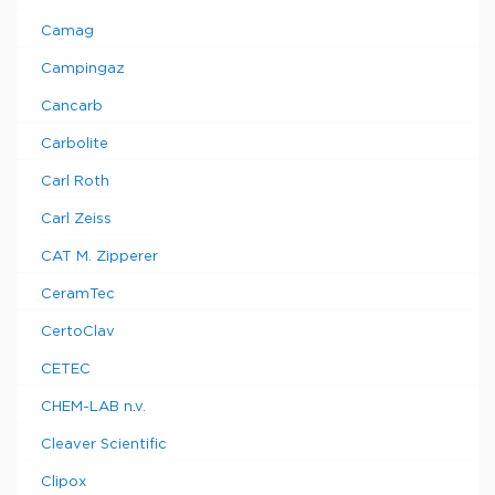
Camag
Campingaz
Cancarb
Carbolite
Carl Roth
Carl Zeiss
CAT M. Zipperer
CeramTec
CertoClav
CETEC
CHEM-LAB n.v.
Cleaver Scientific
Clipox