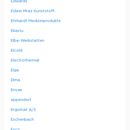
Edwards
Edwin Mraz Kunststoff-
Ehrhardt Medizinprodukte
Ekastu
Elbe-Werkstatten
Elcold
Electrothermal
Elga
Elma
Envair
eppendorf
Ergomat A/S
Eschenbach
Esco