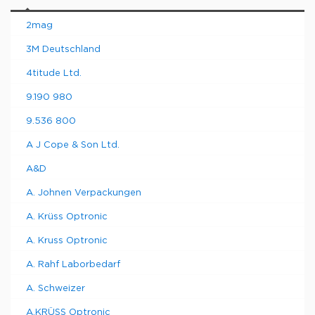
2mag
3M Deutschland
4titude Ltd.
9.190 980
9.536 800
A J Cope & Son Ltd.
A&D
A. Johnen Verpackungen
A. Krüss Optronic
A. Kruss Optronic
A. Rahf Laborbedarf
A. Schweizer
A.KRÜSS Optronic