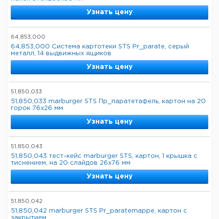
Узнать цену
64,853,000
64,853,000 Система картотеки STS Pr_parate, серый
металл, 14 выдвижных ящиков
Узнать цену
51,850,033
51,850,033 marburger STS Пр_паратетафель, картон на 20
горок 76x26 мм
Узнать цену
51,850,043
51,850,043 тест-кейс marburger STS, картон, 1 крышка с
тиснением, на 20 слайдов 26x76 мм
Узнать цену
51,850,042
51,850,042 marburger STS Pr_paratemappe, картон с
закрытием