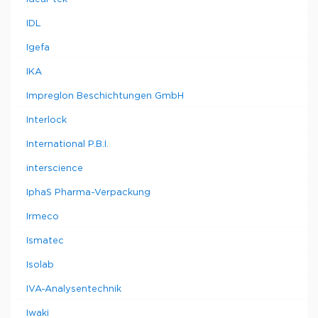
IDL
Igefa
IKA
Impreglon Beschichtungen GmbH
Interlock
International P.B.I.
interscience
IphaS Pharma-Verpackung
Irmeco
Ismatec
Isolab
IVA-Analysentechnik
Iwaki