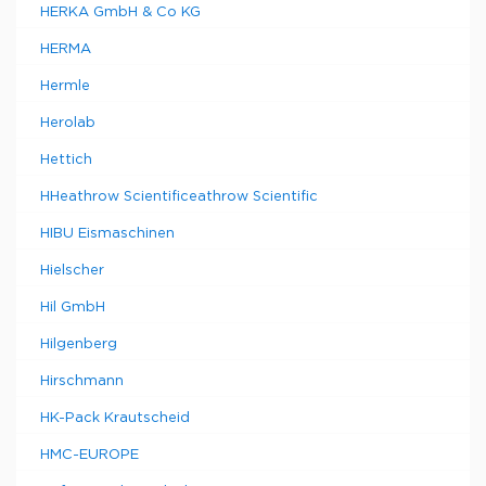
HERKA GmbH & Co KG
HERMA
Hermle
Herolab
Hettich
HHeathrow Scientificeathrow Scientific
HIBU Eismaschinen
Hielscher
Hil GmbH
Hilgenberg
Hirschmann
HK-Pack Krautscheid
HMC-EUROPE