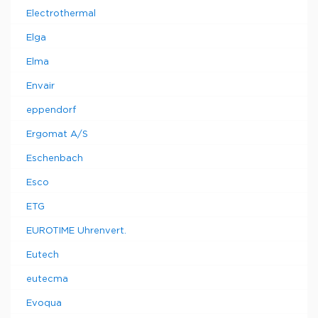
Electrothermal
Elga
Elma
Envair
eppendorf
Ergomat A/S
Eschenbach
Esco
ETG
EUROTIME Uhrenvert.
Eutech
eutecma
Evoqua