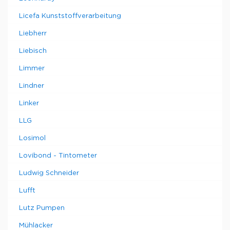
Licefa Kunststoffverarbeitung
Liebherr
Liebisch
Limmer
Lindner
Linker
LLG
Losimol
Lovibond - Tintometer
Ludwig Schneider
Lufft
Lutz Pumpen
Mühlacker