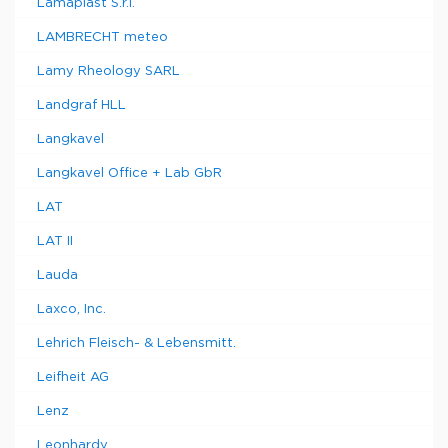
Lamaplast S.r.l.
LAMBRECHT meteo
Lamy Rheology SARL
Landgraf HLL
Langkavel
Langkavel Office + Lab GbR
LAT
LAT II
Lauda
Laxco, Inc.
Lehrich Fleisch- & Lebensmitt.
Leifheit AG
Lenz
Leonhardy