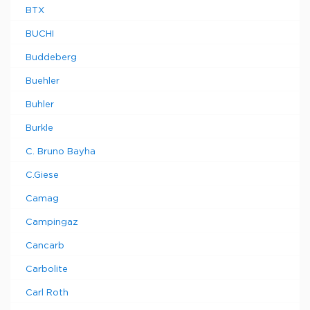
BTX
BUCHI
Buddeberg
Buehler
Buhler
Burkle
C. Bruno Bayha
C.Giese
Camag
Campingaz
Cancarb
Carbolite
Carl Roth