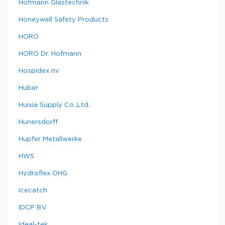
Hofmann Glastechnik
Honeywell Safety Products
HORO
HORO Dr. Hofmann
Hospidex nv
Huber
Huixia Supply Co.,Ltd.
Hunersdorff
Hupfer Metallwerke
HWS
Hydroflex OHG
Icecatch
IDCP B.V.
Ideal-tek