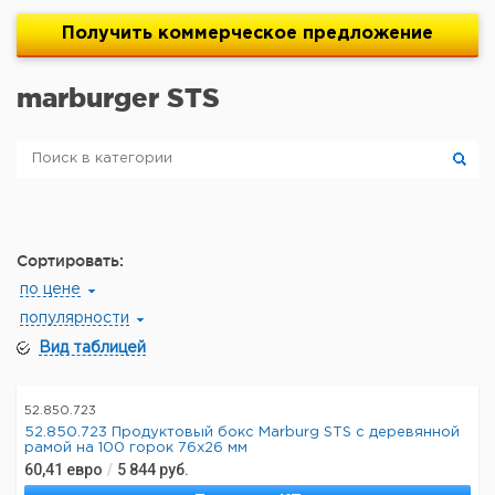
Получить
коммерческое
предложение
marburger STS
Сортировать:
по цене
популярности
Вид таблицей
52.850.723
52.850.723 Продуктовый бокс Marburg STS с деревянной
рамой на 100 горок 76x26 мм
60,41
евро
/
5 844
руб.