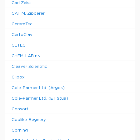
Carl Zeiss
CAT M. Zipperer
CeramTec
CertoClav
CETEC
CHEM-LAB n.v.
Cleaver Scientific
Clipox
Cole-Parmer Ltd. (Argos)
Cole-Parmer Ltd. (ET Stua)
Consort
Coolike-Regnery
Corning