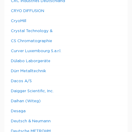
CRC Industries Deutschland
CRYO DIFFUSION
CryoMill
Crystal Technology &
CS Chromatographie
Curver Luxembourg S.a.r.l.
Dülabo Laborgeräte
Dürr Metalltechnik
Dacos A/S
Daigger Scientific, Inc.
Daihan (Witeg)
Desaga
Deutsch & Neumann
Deutsche METROHM