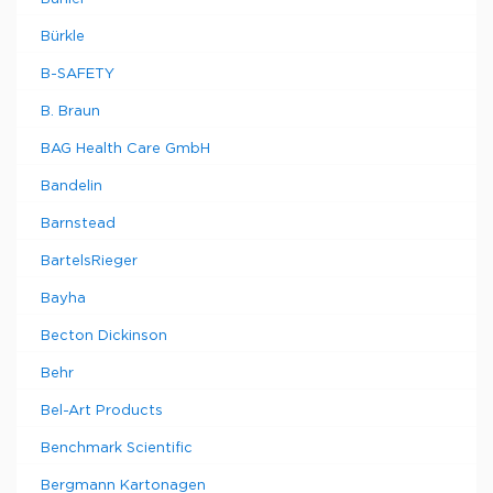
Bürkle
B-SAFETY
B. Braun
BAG Health Care GmbH
Bandelin
Barnstead
BartelsRieger
Bayha
Becton Dickinson
Behr
Bel-Art Products
Benchmark Scientific
Bergmann Kartonagen