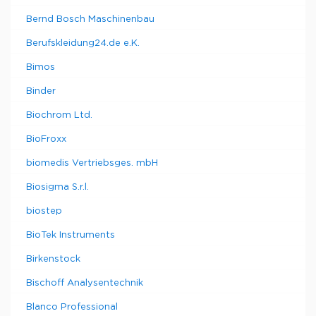
Bernd Bosch Maschinenbau
Berufskleidung24.de e.K.
Bimos
Binder
Biochrom Ltd.
BioFroxx
biomedis Vertriebsges. mbH
Biosigma S.r.l.
biostep
BioTek Instruments
Birkenstock
Bischoff Analysentechnik
Blanco Professional