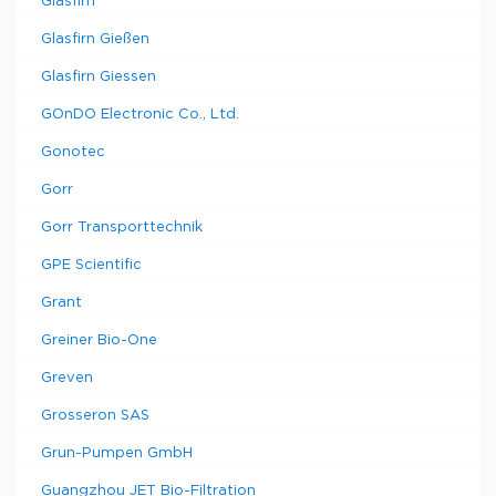
Glasfirn
Glasfirn Gießen
Glasfirn Giessen
GOnDO Electronic Co., Ltd.
Gonotec
Gorr
Gorr Transporttechnik
GPE Scientific
Grant
Greiner Bio-One
Greven
Grosseron SAS
Grun-Pumpen GmbH
Guangzhou JET Bio-Filtration