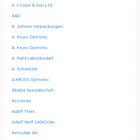
A J Cope & Son Ltd.
A&D
A. Johnen Verpackungen
A. Krüss Optronic
A. Kruss Optronic
A. Rahf Laborbedarf
A. Schweizer
A.KRÜSS Optronic
Abeba Spezialschuh-
Accumax
Adolf Thies
Adolf Wolf SANOclav
Aesculap AG