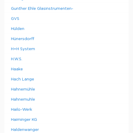
Gunther Ehle Glasinstrumenten-
GVS
Hülden
Hünersdorff
H+H System
H.W.S.
Haake
Hach Lange
Hahnemühle
Hahnemuhle
Hailo-Werk
Haiminger KG
Haldenwanger