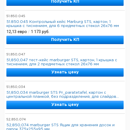
Получить КП
51.850.045
51.850.045 Контрольный кейс Marburg STS, картон, 1
крышка с тиснением, для 6 предметных стекол 26x76 мм
12,13
евро
/
1 173
руб.
Получить КП
51,850,047
51,850,047 тест-кейс marburger STS, картон, 1 крышка с
тиснением, для 2 предметных стекол 26x76 мм
Узнать цену
51,850,034
51,850,034 marburger STS Pr_paratetafel, картон с
центральной планкой, без подразделения, для слайдов...
Узнать цену
52,850,074
52,850,074 marburger STS Ящик для хранения досок и
папок 375x255x95 мм