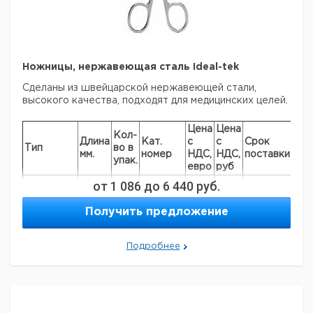
Ножницы, нержавеющая сталь Ideal-tek
Сделаны из швейцарской нержавеющей стали,
высокого качества, подходят для медицинских целей.
Цена
Цена
Кол-
Длина
Кат.
с
с
Срок
Тип
во в
мм.
номер
НДС,
НДС,
поставки
упак.
евро
руб
очень
от
1 086
до
6 440
руб.
точные
лезвия,
Получить предложение
90
1
6280910
прямая
форма,
острые
Подробнее
очень
тонкие
точные
лезвия,
90
1
6280911
прямая