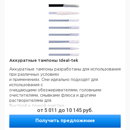
Цена
Цена
Кол-
Кат.
с
с
Срок
Описание
во в
номер
НДС,
НДС,
поставки
упак.
евро
руб
1 мм Ø
25
6272061
2 мм Ø
25
6272062
3 мм Ø
25
6272063
Набор из 75
ершиков (25 x 1
1
6272064
мм, 25 x 2 мм,
Аккуратные тампоны Ideal-tek
25 x 3 мм)
Аккуратные тампоны разработаны для использования
при различных условиях
и применениях. Они идеально подходят для
использования с
очищающими обезжиривателями, головными
очистителями, смывками флюса и другими
растворителями для
быстрой и точной очистки.
от
5 011
до
10 145
руб.
Тампоны из завернутой пены
- Прочные завернутые тампоны из пены,
Получить предложение
предназначенны для точных применений.
- Хорошо захватывают частицы и отлично работают