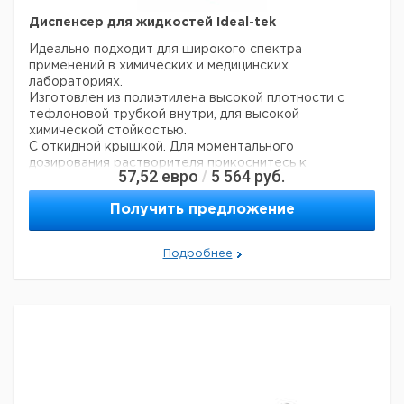
Диспенсер для жидкостей Ideal-tek
Идеально подходит для широкого спектра
применений в химических и медицинских
лабораториях.
Изготовлен из полиэтилена высокой плотности с
тефлоновой трубкой внутри, для высокой
химической стойкостью.
С откидной крышкой. Для моментального
дозирования растворителя прикоснитесь к
57,52
евро
5 564
руб.
/
дозирующей чаше щеткой, тканью или другим
аппликатором.
Получить предложение
Клапаны из нержавеющей стали сохраняют
содержимое в бутылке, пока оно не будет
использовано, предотвращая вытекание,
Подробнее
просачивание
капель жидкости и ее паров, которые могут нанести
вред пользователю. Жидкость, нагнетаемая в чашу
не капает обратно в бутылку, сохраняя
чистоту хранящейся жидкости.
Цена
Цена
Кол-
Объем
Кат.
с
с
Срок
Описание
во в
мл.
номер
НДС,
НДС,
поставки
упак.