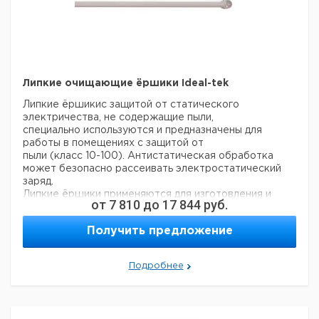
евро
руб
Диспенсер
для
120
1
6272058
жидкостей,
синий
Диспенсер
Липкие очищающие ёршики Ideal-tek
для
жидкостей
Липкие ёршикис защитой от статического
120
1
6272059
с защитой
электричества, не содержащие пыли,
от брызг,
специально используются и предназначены для
синий
работы в помещениях с защитой от
пыли (класс 10-100). Антистатическая обработка
Диспенсер
может безопасно рассеивать электростатический
для
заряд.
180
жидкостей
1
6272060
Липкие ёршики применяются для изготовления и
с защитой
от
7 810
до
17 844
руб.
сборки изделий, чувствительных к статическому
от брызг
электричеству.
Получить предложение
Характеристики: свободные от статического
электричества, хорошее поглощение, мягкие и с
хорошей
Подробнее
клейкостью, отличной маневренностью,
энергонезависимостью, экологически чистые, без
резкого запаха.