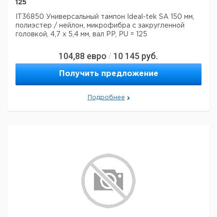
125
Прошу обратить внимание на то, что минимальный
заказ в нашей компании составляет 300 евро с ндс.
IT36850 Универсальный тампон Ideal-tek SA 150 мм,
полиэстер / нейлон, микрофибра с закругленной
головкой, 4,7 x 5,4 мм, вал PP, PU = 125
104,88
евро
10 145
руб.
/
Получить предложение
Подробнее