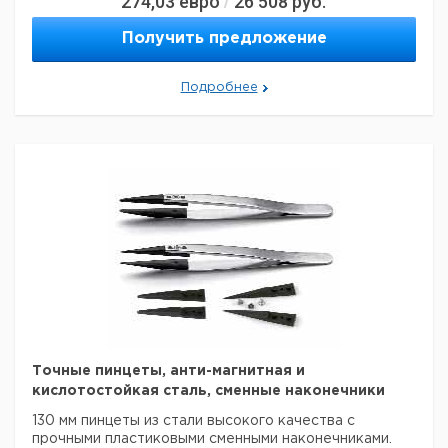
274,03
евро
26 508
руб.
/
115 мм очень тонкие, изогнутые
5шт/уп.
Прошу
обратить внимание на то, что минимальный заказ в
Получить предложение
нашей компании составляет 300 евро с ндс.
Подробнее
Точные пинцеты, анти-магнитная и
кислотостойкая сталь, сменные наконечники
130 мм пинцеты из стали высокого качества с
прочными пластиковыми сменными наконечниками.