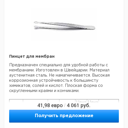
Прошу обратить внимание на то, что минимальный
заказ в нашей компании составляет 300 евро с ндс.
Пинцет для мембран
Предназначен специально для удобной работы с
мембранами. Изготовлен в Швейцарии. Материал
аустенитная сталь. Не намагничивается. Высокая
коррозионная устройчивость к большинсту
химикатов, солей и кислот. Плоская форма со
скругленными краями и кончиками.
Цена
Цена
41,98
евро
4 061
руб.
/
Кол-
Длина
Кат.
с
с
Срок
Форма
во в
мм
номер
НДС,
НДС,
поставки
Получить предложение
упак.
евро
руб
плоский,