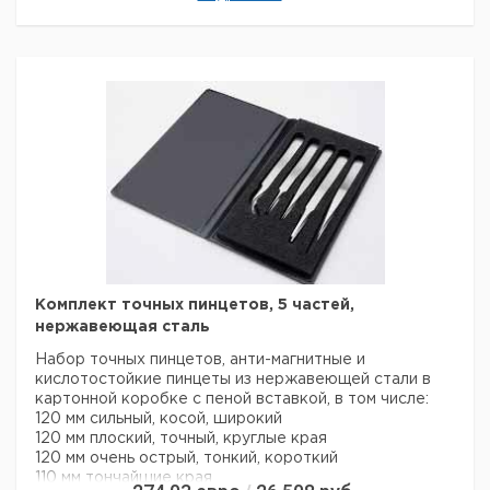
Прямые
110
0,10
0,06
1
9160127
Изогнутые
115
0,17
0,10
1
9160128
Прямые
135
0,10
0,06
1
9160129
Прошу обратить внимание на то, что минимальный
заказ в нашей компании составляет 300 евро с ндс.
Комплект точных пинцетов, 5 частей,
нержавеющая сталь
Набор точных пинцетов, анти-магнитные и
кислотостойкие пинцеты из нержавеющей стали в
картонной коробке с пеной вставкой, в том числе:
120 мм сильный, косой, широкий
120 мм плоский, точный, круглые края
120 мм очень острый, тонкий, короткий
110 мм тончайшие края