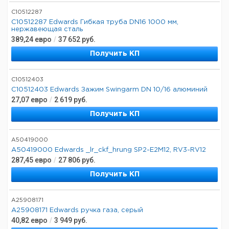
C10512287
C10512287 Edwards Гибкая труба DN16 1000 мм,
нержавеющая сталь
389,24
евро
/
37 652
руб.
Получить КП
C10512403
C10512403 Edwards Зажим Swingarm DN 10/16 алюминий
27,07
евро
/
2 619
руб.
Получить КП
A50419000
A50419000 Edwards _lr_ckf_hrung SP2-E2M12, RV3-RV12
287,45
евро
/
27 806
руб.
Получить КП
A25908171
A25908171 Edwards ручка газа, серый
40,82
евро
/
3 949
руб.