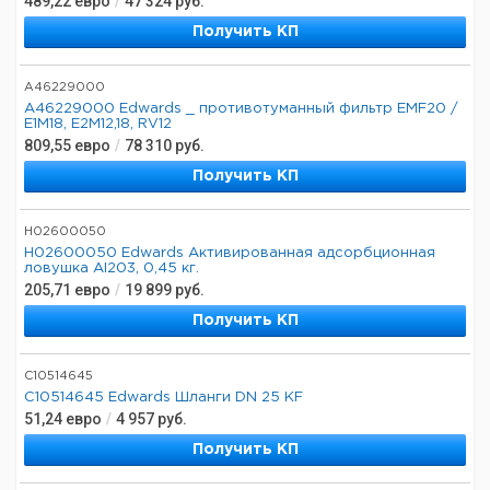
489,22
евро
/
47 324
руб.
Получить КП
A46229000
A46229000 Edwards _ противотуманный фильтр EMF20 /
E1M18, E2M12,18, RV12
809,55
евро
/
78 310
руб.
Получить КП
H02600050
H02600050 Edwards Активированная адсорбционная
ловушка AI203, 0,45 кг.
205,71
евро
/
19 899
руб.
Получить КП
C10514645
C10514645 Edwards Шланги DN 25 KF
51,24
евро
/
4 957
руб.
Получить КП