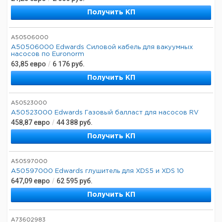
Получить КП
A50506000
A50506000 Edwards Силовой кабель для вакуумных
насосов по Euronorm
63,85
евро
/
6 176
руб.
Получить КП
A50523000
A50523000 Edwards Газовый балласт для насосов RV
458,87
евро
/
44 388
руб.
Получить КП
A50597000
A50597000 Edwards глушитель для XDS5 и XDS 10
647,09
евро
/
62 595
руб.
Получить КП
A73602983