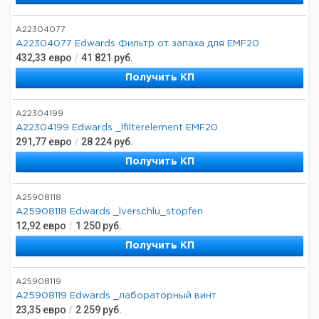
A22304077
A22304077 Edwards Фильтр от запаха для EMF20
432,33
евро
/
41 821
руб.
Получить КП
A22304199
A22304199 Edwards _lfilterelement EMF20
291,77
евро
/
28 224
руб.
Получить КП
A25908118
A25908118 Edwards _lverschlu_stopfen
12,92
евро
/
1 250
руб.
Получить КП
A25908119
A25908119 Edwards _лабораторный винт
23,35
евро
/
2 259
руб.