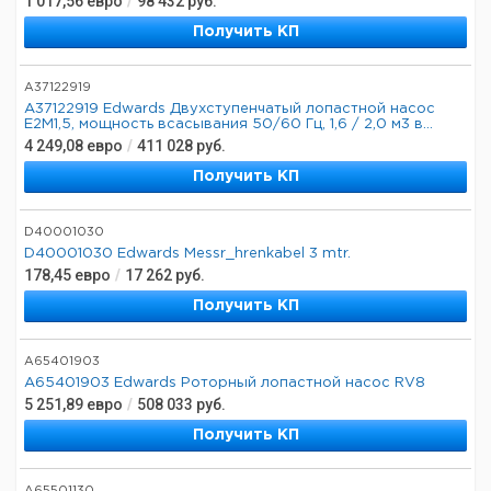
1 017,56
евро
/
98 432
руб.
Получить КП
A37122919
A37122919 Edwards Двухступенчатый лопастной насос
E2M1,5, мощность всасывания 50/60 Гц, 1,6 / 2,0 м3 в...
4 249,08
евро
/
411 028
руб.
Получить КП
D40001030
D40001030 Edwards Messr_hrenkabel 3 mtr.
178,45
евро
/
17 262
руб.
Получить КП
A65401903
A65401903 Edwards Роторный лопастной насос RV8
5 251,89
евро
/
508 033
руб.
Получить КП