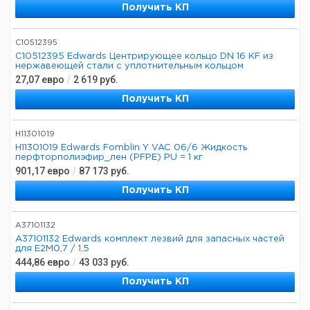
Получить КП
C10512395
C10512395 Edwards Центрирующее кольцо DN 16 KF из
нержавеющей стали с уплотнительным кольцом
27,07
евро
/
2 619
руб.
Получить КП
H11301019
H11301019 Edwards Fomblin Y VAC 06/6 Жидкость
перфторполиэфир_лен (PFPE) PU = 1 кг
901,17
евро
/
87 173
руб.
Получить КП
A37101132
A37101132 Edwards комплект лезвий для запасных частей
для E2M0,7 / 1,5
444,86
евро
/
43 033
руб.
Получить КП