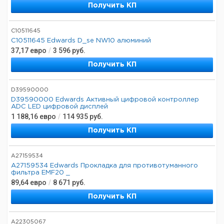
Получить КП
C10511645
C10511645 Edwards D_se NW10 алюминий
37,17
евро
/
3 596
руб.
Получить КП
D39590000
D39590000 Edwards Активный цифровой контроллер
ADC LED цифровой дисплей
1 188,16
евро
/
114 935
руб.
Получить КП
A27159534
A27159534 Edwards Прокладка для противотуманного
фильтра EMF20 _
89,64
евро
/
8 671
руб.
Получить КП
A22305067