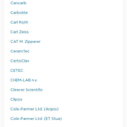
Cancarb
Carbolite
Carl Roth
Carl Zeiss
CAT M. Zipperer
CeramTec
CertoClav
CETEC
CHEM-LAB n.v.
Cleaver Scientific
Clipox
Cole-Parmer Ltd. (Argos)
Cole-Parmer Ltd. (ET Stua)