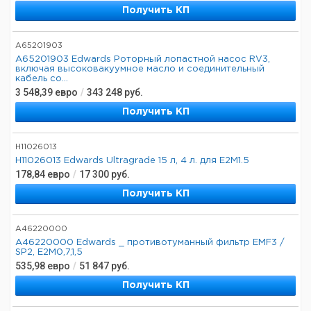
Получить КП
A65201903
A65201903 Edwards Роторный лопастной насос RV3,
включая высоковакуумное масло и соединительный
кабель со...
3 548,39
евро
/
343 248
руб.
Получить КП
H11026013
H11026013 Edwards Ultragrade 15 л, 4 л. для E2M1.5
178,84
евро
/
17 300
руб.
Получить КП
A46220000
A46220000 Edwards _ противотуманный фильтр EMF3 /
SP2, E2M0,7,1,5
535,98
евро
/
51 847
руб.
Получить КП