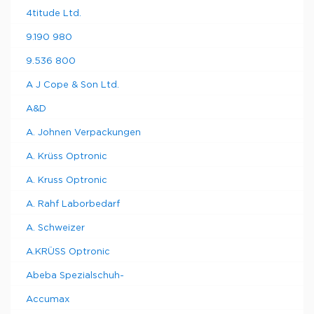
4titude Ltd.
9.190 980
9.536 800
A J Cope & Son Ltd.
A&D
A. Johnen Verpackungen
A. Krüss Optronic
A. Kruss Optronic
A. Rahf Laborbedarf
A. Schweizer
A.KRÜSS Optronic
Abeba Spezialschuh-
Accumax