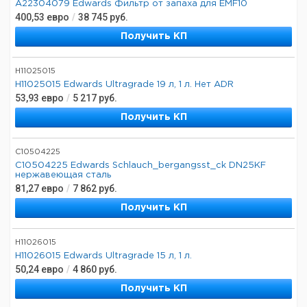
A22304079 Edwards Фильтр от запаха для EMF10
400,53
евро
/
38 745
руб.
Получить КП
H11025015
H11025015 Edwards Ultragrade 19 л, 1 л. Нет ADR
53,93
евро
/
5 217
руб.
Получить КП
C10504225
C10504225 Edwards Schlauch_bergangsst_ck DN25KF
нержавеющая сталь
81,27
евро
/
7 862
руб.
Получить КП
H11026015
H11026015 Edwards Ultragrade 15 л, 1 л.
50,24
евро
/
4 860
руб.
Получить КП