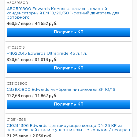
A50591800
A50591800 Edwards Комплект запасных частей
конденсаторный EM 18/28/30 1-фазный двигатель для
роторного...
460,57
евро
/
44 552
руб.
Получить КП
H11022015
H11022015 Edwards Ultragrade 45 л, 1 л.
320,61
евро
/
31 014
руб.
Получить КП
C33105800
C33105800 Edwards мембрана нитриловая SP 10/16
122,68
евро
/
11 867
руб.
Получить КП
C10514396
C10514396 Edwards Центрирующее кольцо DN 25 KF из
нержавеющей стали с уплотнительным кольцом / неопрен
21,25
евро
/
2 056
руб.