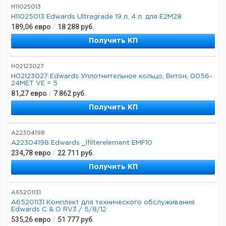
H11025013
H11025013 Edwards Ultragrade 19 л, 4 л. для E2M28
189,06
евро
/
18 288
руб.
Получить КП
H02123027
H02123027 Edwards Уплотнительное кольцо, Витон, 0056-
24MET VE = 5
81,27
евро
/
7 862
руб.
Получить КП
A22304198
A22304198 Edwards _lfilterelement EMF10
234,78
евро
/
22 711
руб.
Получить КП
A65201131
A65201131 Комплект для технического обслуживания
Edwards C & O RV3 / 5/8/12
535,26
евро
/
51 777
руб.