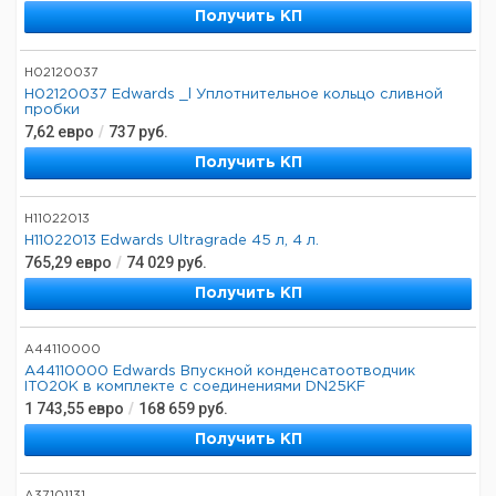
Получить КП
H02120037
H02120037 Edwards _l Уплотнительное кольцо сливной
пробки
7,62
евро
/
737
руб.
Получить КП
H11022013
H11022013 Edwards Ultragrade 45 л, 4 л.
765,29
евро
/
74 029
руб.
Получить КП
A44110000
A44110000 Edwards Впускной конденсатоотводчик
ITO20K в комплекте с соединениями DN25KF
1 743,55
евро
/
168 659
руб.
Получить КП