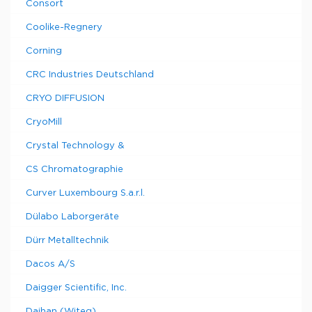
Consort
Coolike-Regnery
Corning
CRC Industries Deutschland
CRYO DIFFUSION
CryoMill
Crystal Technology &
CS Chromatographie
Curver Luxembourg S.a.r.l.
Dülabo Laborgeräte
Dürr Metalltechnik
Dacos A/S
Daigger Scientific, Inc.
Daihan (Witeg)