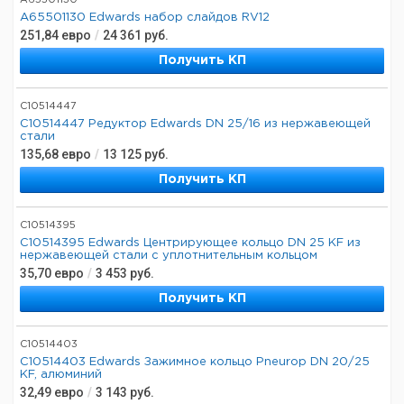
A65501130
A65501130 Edwards набор слайдов RV12
251,84
евро
/
24 361
руб.
Получить КП
C10514447
C10514447 Редуктор Edwards DN 25/16 из нержавеющей
стали
135,68
евро
/
13 125
руб.
Получить КП
C10514395
C10514395 Edwards Центрирующее кольцо DN 25 KF из
нержавеющей стали с уплотнительным кольцом
35,70
евро
/
3 453
руб.
Получить КП
C10514403
C10514403 Edwards Зажимное кольцо Pneurop DN 20/25
KF, алюминий
32,49
евро
/
3 143
руб.