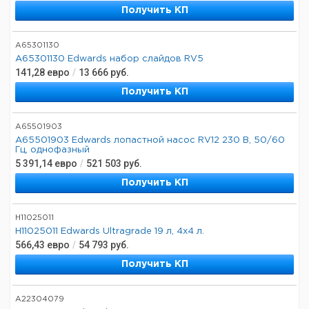
Получить КП
A65301130
A65301130 Edwards набор слайдов RV5
141,28
евро
/
13 666
руб.
Получить КП
A65501903
A65501903 Edwards лопастной насос RV12 230 В, 50/60
Гц, однофазный
5 391,14
евро
/
521 503
руб.
Получить КП
H11025011
H11025011 Edwards Ultragrade 19 л, 4x4 л.
566,43
евро
/
54 793
руб.
Получить КП
A22304079