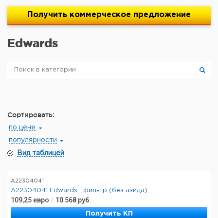
Получить
коммерческое
предложение
Edwards
Сортировать:
по цене
популярности
Вид таблицей
A22304041
A22304041 Edwards _фильтр (без азида)
109,25
евро
/
10 568
руб.
Получить КП