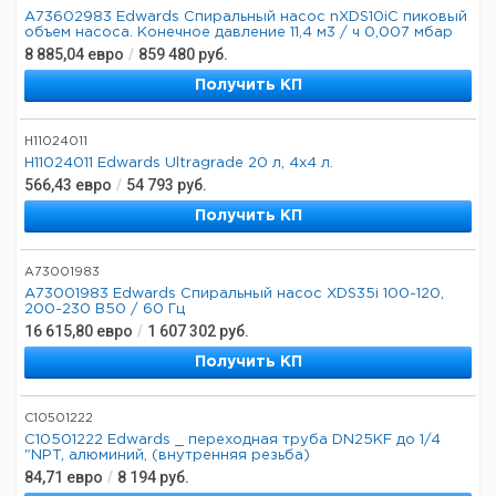
A73602983 Edwards Спиральный насос nXDS10iC пиковый
объем насоса. Конечное давление 11,4 м3 / ч 0,007 мбар
8 885,04
евро
/
859 480
руб.
Получить КП
H11024011
H11024011 Edwards Ultragrade 20 л, 4х4 л.
566,43
евро
/
54 793
руб.
Получить КП
A73001983
A73001983 Edwards Спиральный насос XDS35i 100-120,
200-230 В50 / 60 Гц
16 615,80
евро
/
1 607 302
руб.
Получить КП
C10501222
C10501222 Edwards _ переходная труба DN25KF до 1/4
"NPT, алюминий, (внутренняя резьба)
84,71
евро
/
8 194
руб.