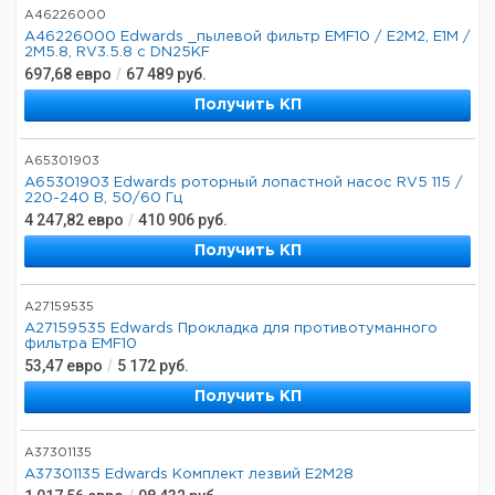
A46226000
A46226000 Edwards _пылевой фильтр EMF10 / E2M2, E1M /
2M5.8, RV3.5.8 с DN25KF
697,68
евро
/
67 489
руб.
Получить КП
A65301903
A65301903 Edwards роторный лопастной насос RV5 115 /
220-240 В, 50/60 Гц
4 247,82
евро
/
410 906
руб.
Получить КП
A27159535
A27159535 Edwards Прокладка для противотуманного
фильтра EMF10
53,47
евро
/
5 172
руб.
Получить КП
A37301135
A37301135 Edwards Комплект лезвий E2M28