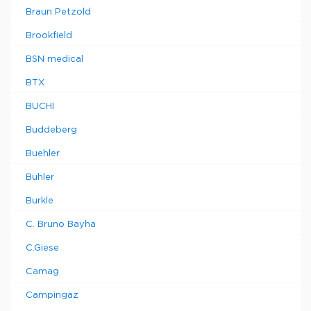
Braun Petzold
Brookfield
BSN medical
BTX
BUCHI
Buddeberg
Buehler
Buhler
Burkle
C. Bruno Bayha
C.Giese
Camag
Campingaz