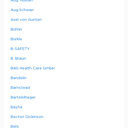
Aug. Hulden
Aug.Schwan
Axel von Gunten
Bühler
Bürkle
B-SAFETY
B. Braun
BAG Health Care GmbH
Bandelin
Barnstead
BartelsRieger
Bayha
Becton Dickinson
Behr