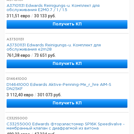
A37101131
A37101131 Edwards Reinigungs-u. Комплект для
обслуживания E2M0.7 / 1 / 1.5
311,51
евро
/
30 133
руб.
Получить КП
A37301131
A37301131 Edwards Reinigungs-u. Комплект для
обслуживания e2m28
761,38
евро
/
73 651
руб.
Получить КП
D14641000
D14641000 Edwards Aktive-Penning-Me_r_hre AIM-S
DN25KF
3 112,40
евро
/
301 073
руб.
Получить КП
C33255000
C33255000 Edwards Фторэластомер SP16K Speedivalve -
мембранный клапан с диафрагмой из витона