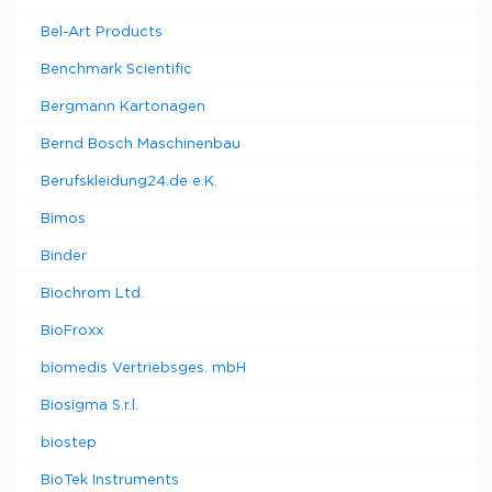
Bel-Art Products
Benchmark Scientific
Bergmann Kartonagen
Bernd Bosch Maschinenbau
Berufskleidung24.de e.K.
Bimos
Binder
Biochrom Ltd.
BioFroxx
biomedis Vertriebsges. mbH
Biosigma S.r.l.
biostep
BioTek Instruments