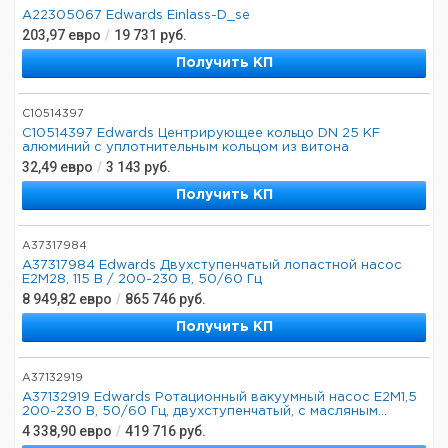
A22305067 Edwards Einlass-D_se
203,97
евро
/
19 731
руб.
Получить КП
C10514397
C10514397 Edwards Центрирующее кольцо DN 25 KF
алюминий с уплотнительным кольцом из витона
32,49
евро
/
3 143
руб.
Получить КП
A37317984
A37317984 Edwards Двухступенчатый лопастной насос
E2M28, 115 В / 200-230 В, 50/60 Гц
8 949,82
евро
/
865 746
руб.
Получить КП
A37132919
A37132919 Edwards Ротационный вакуумный насос E2M1,5
200-230 В, 50/60 Гц, двухступенчатый, с масляным...
4 338,90
евро
/
419 716
руб.