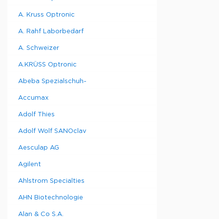
A. Kruss Optronic
A. Rahf Laborbedarf
A. Schweizer
A.KRÜSS Optronic
Abeba Spezialschuh-
Accumax
Adolf Thies
Adolf Wolf SANOclav
Aesculap AG
Agilent
Ahlstrom Specialties
AHN Biotechnologie
Alan & Co S.A.