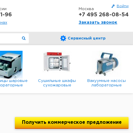
Войти
сии
Москва
1-96
+7 495 268-08-54
Заказать звонок
онах
Сервисный центр
ницы шаровые
Сушильные шкафы
Вакуумные насосы
бораторные
сухожаровые
лабораторные
анетарные
лабораторные
диафрагменные
мембранные
Получить
коммерческое
предложение