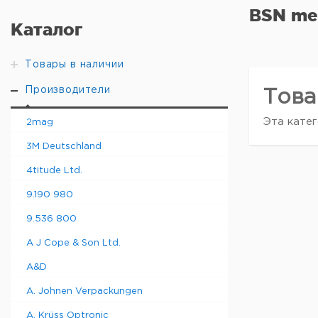
BSN me
Каталог
Товары в наличии
Производители
Това
Эта катег
2mag
3M Deutschland
4titude Ltd.
9.190 980
9.536 800
A J Cope & Son Ltd.
A&D
A. Johnen Verpackungen
A. Krüss Optronic