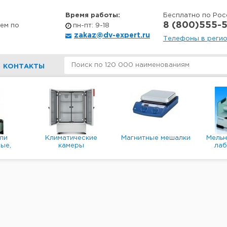
Время работы:
Бесплатно по Рос
8 (800)555-5
ем по
пн-пт: 9-18
zakaz@dv-expert.ru
Телефоны в реги
КОНТАКТЫ
ли
Климатические
Магнитные мешалки
Мель
ые,
камеры
ла
е,
пл
ые