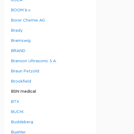
BOLA
BOOM b.v.
Borer Chemie AG
Brady
Bramswig
BRAND
Branson Ultrasonic S.A.
Braun Petzold
Brookfield
BSN medical
BTX
BUCHI
Buddeberg
Buehler