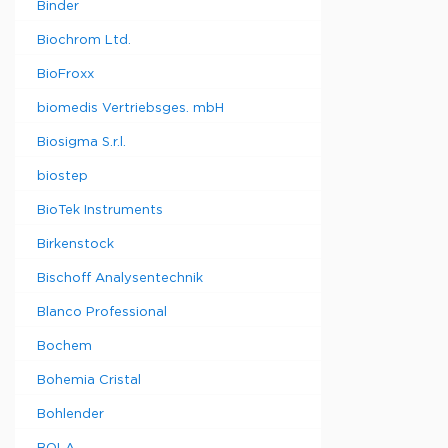
Binder
Biochrom Ltd.
BioFroxx
biomedis Vertriebsges. mbH
Biosigma S.r.l.
biostep
BioTek Instruments
Birkenstock
Bischoff Analysentechnik
Blanco Professional
Bochem
Bohemia Cristal
Bohlender