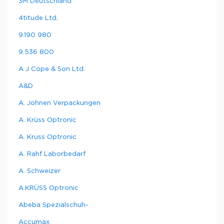
3M Deutschland
4titude Ltd.
9.190 980
9.536 800
A J Cope & Son Ltd.
A&D
A. Johnen Verpackungen
A. Krüss Optronic
A. Kruss Optronic
A. Rahf Laborbedarf
A. Schweizer
A.KRÜSS Optronic
Abeba Spezialschuh-
Accumax