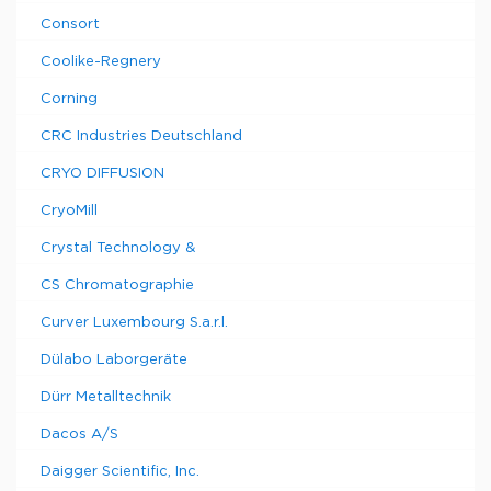
Consort
Coolike-Regnery
Corning
CRC Industries Deutschland
CRYO DIFFUSION
CryoMill
Crystal Technology &
CS Chromatographie
Curver Luxembourg S.a.r.l.
Dülabo Laborgeräte
Dürr Metalltechnik
Dacos A/S
Daigger Scientific, Inc.