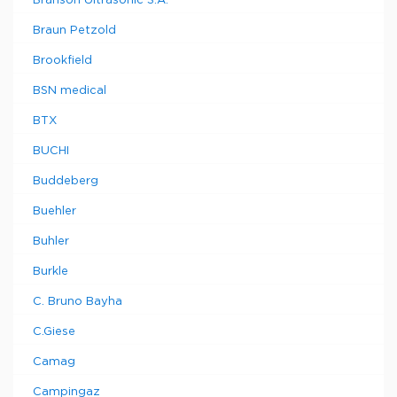
Branson Ultrasonic S.A.
Braun Petzold
Brookfield
BSN medical
BTX
BUCHI
Buddeberg
Buehler
Buhler
Burkle
C. Bruno Bayha
C.Giese
Camag
Campingaz