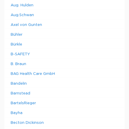
Aug. Hulden
Aug.Schwan
Axel von Gunten
Bühler
Bürkle
B-SAFETY
B. Braun
BAG Health Care GmbH
Bandelin
Barnstead
BartelsRieger
Bayha
Becton Dickinson