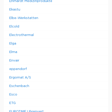
Ehrhardt Medizinprodukte
Ekastu
Elbe-Werkstatten
Elcold
Electrothermal
Elga
Elma
Envair
eppendorf
Ergomat A/S
Eschenbach
Esco
ETG
EUROTIME Uhrenvert.