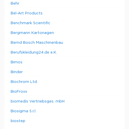
Behr
Bel-Art Products
Benchmark Scientific
Bergmann Kartonagen
Bernd Bosch Maschinenbau
Berufskleidung24.de e.K.
Bimos
Binder
Biochrom Ltd.
BioFroxx
biomedis Vertriebsges. mbH
Biosigma S.r.l.
biostep