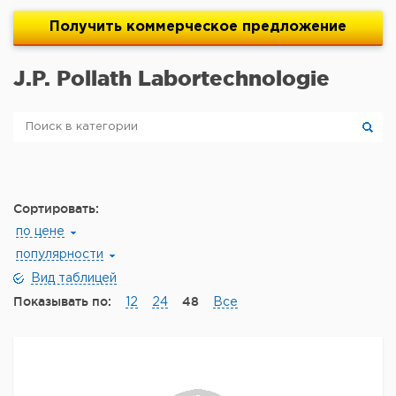
Получить
коммерческое
предложение
J.P. Pollath Labortechnologie
Сортировать:
по цене
популярности
Вид таблицей
Показывать по:
48
12
24
Все