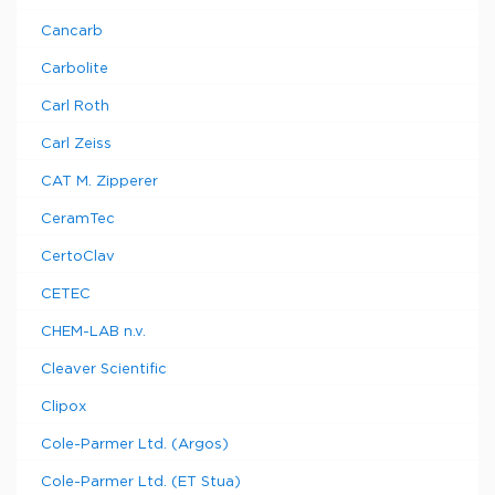
Cancarb
Carbolite
Carl Roth
Carl Zeiss
CAT M. Zipperer
CeramTec
CertoClav
CETEC
CHEM-LAB n.v.
Cleaver Scientific
Clipox
Cole-Parmer Ltd. (Argos)
Cole-Parmer Ltd. (ET Stua)