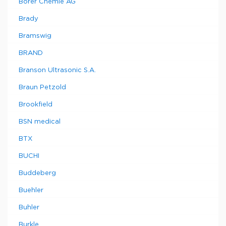
Borer Chemie AG
Brady
Bramswig
BRAND
Branson Ultrasonic S.A.
Braun Petzold
Brookfield
BSN medical
BTX
BUCHI
Buddeberg
Buehler
Buhler
Burkle