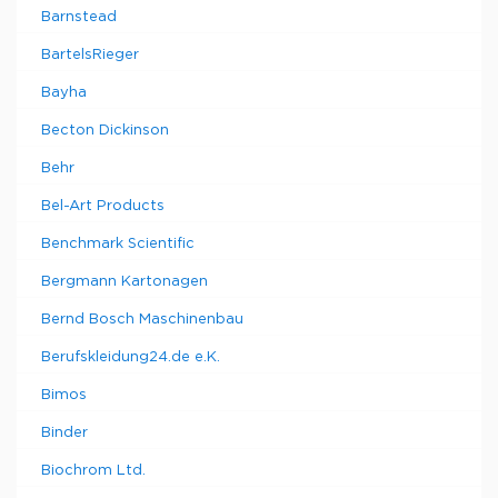
Barnstead
BartelsRieger
Bayha
Becton Dickinson
Behr
Bel-Art Products
Benchmark Scientific
Bergmann Kartonagen
Bernd Bosch Maschinenbau
Berufskleidung24.de e.K.
Bimos
Binder
Biochrom Ltd.