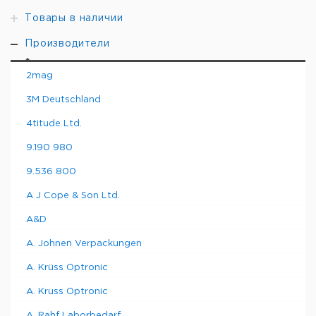
Товары в наличии
Производители
2mag
3M Deutschland
4titude Ltd.
9.190 980
9.536 800
A J Cope & Son Ltd.
A&D
A. Johnen Verpackungen
A. Krüss Optronic
A. Kruss Optronic
A. Rahf Laborbedarf