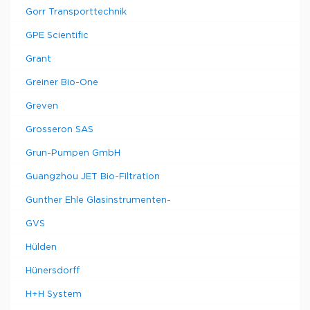
Gorr Transporttechnik
GPE Scientific
Grant
Greiner Bio-One
Greven
Grosseron SAS
Grun-Pumpen GmbH
Guangzhou JET Bio-Filtration
Gunther Ehle Glasinstrumenten-
GVS
Hülden
Hünersdorff
H+H System