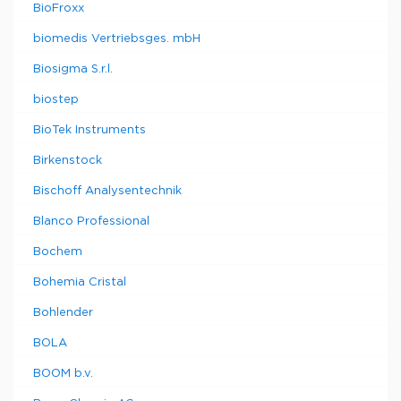
BioFroxx
biomedis Vertriebsges. mbH
Biosigma S.r.l.
biostep
BioTek Instruments
Birkenstock
Bischoff Analysentechnik
Blanco Professional
Bochem
Bohemia Cristal
Bohlender
BOLA
BOOM b.v.