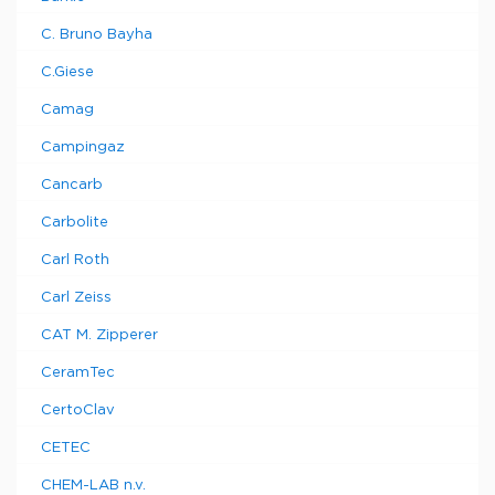
C. Bruno Bayha
C.Giese
Camag
Campingaz
Cancarb
Carbolite
Carl Roth
Carl Zeiss
CAT M. Zipperer
CeramTec
CertoClav
CETEC
CHEM-LAB n.v.