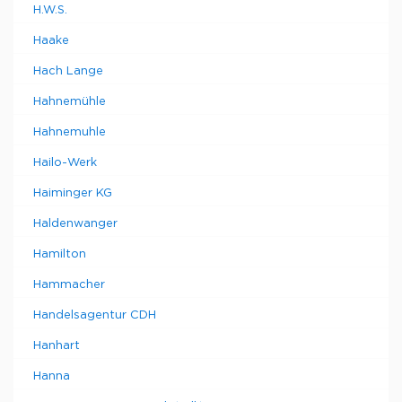
H.W.S.
Haake
Hach Lange
Hahnemühle
Hahnemuhle
Hailo-Werk
Haiminger KG
Haldenwanger
Hamilton
Hammacher
Handelsagentur CDH
Hanhart
Hanna