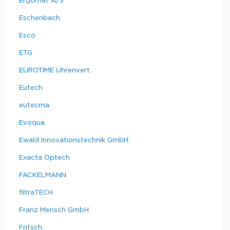
Ergomat A/S
Eschenbach
Esco
ETG
EUROTIME Uhrenvert.
Eutech
eutecma
Evoqua
Ewald Innovationstechnik GmbH
Exacta Optech
FACKELMANN
filtraTECH
Franz Mensch GmbH
Fritsch