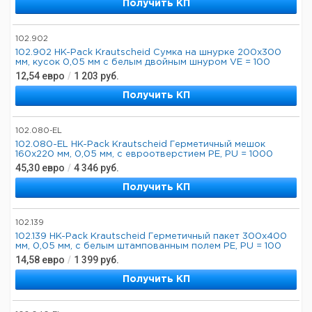
Получить КП
102.902
102.902 HK-Pack Krautscheid Сумка на шнурке 200x300
мм, кусок 0,05 мм с белым двойным шнуром VE = 100
12,54
евро
/
1 203
руб.
Получить КП
102.080-EL
102.080-EL HK-Pack Krautscheid Герметичный мешок
160x220 мм, 0,05 мм, с евроотверстием PE, PU = 1000
45,30
евро
/
4 346
руб.
Получить КП
102.139
102.139 HK-Pack Krautscheid Герметичный пакет 300x400
мм, 0,05 мм, с белым штампованным полем PE, PU = 100
14,58
евро
/
1 399
руб.
Получить КП