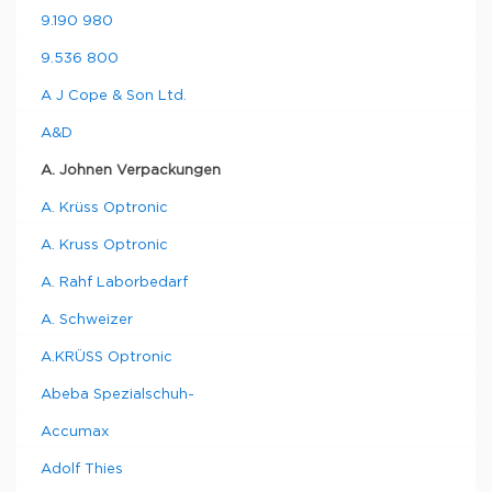
9.190 980
9.536 800
A J Cope & Son Ltd.
A&D
A. Johnen Verpackungen
A. Krüss Optronic
A. Kruss Optronic
A. Rahf Laborbedarf
A. Schweizer
A.KRÜSS Optronic
Abeba Spezialschuh-
Accumax
Adolf Thies