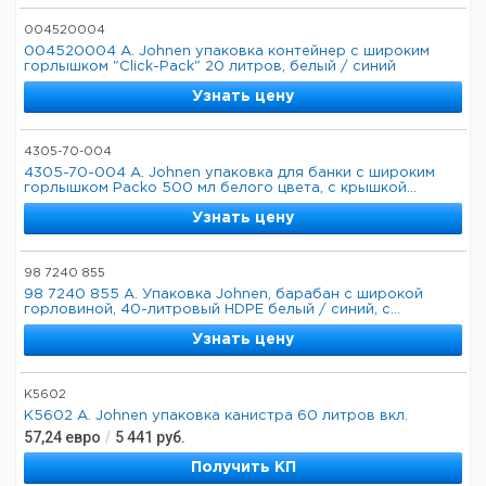
004520004
004520004 A. Johnen упаковка контейнер с широким
горлышком "Click-Pack" 20 литров, белый / синий
Узнать цену
4305-70-004
4305-70-004 A. Johnen упаковка для банки с широким
горлышком Packo 500 мл белого цвета, с крышкой...
Узнать цену
98 7240 855
98 7240 855 A. Упаковка Johnen, барабан с широкой
горловиной, 40-литровый HDPE белый / синий, с...
Узнать цену
K5602
K5602 A. Johnen упаковка канистра 60 литров вкл.
57,24
евро
/
5 441
руб.
Получить КП