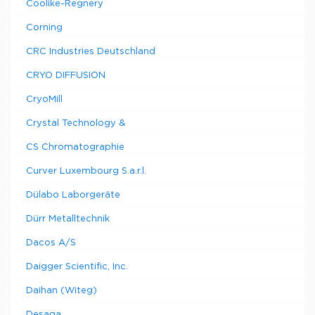
Coolike-Regnery
Corning
CRC Industries Deutschland
CRYO DIFFUSION
CryoMill
Crystal Technology &
CS Chromatographie
Curver Luxembourg S.a.r.l.
Dülabo Laborgeräte
Dürr Metalltechnik
Dacos A/S
Daigger Scientific, Inc.
Daihan (Witeg)
Desaga