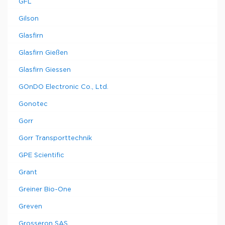
GFL
Gilson
Glasfirn
Glasfirn Gießen
Glasfirn Giessen
GOnDO Electronic Co., Ltd.
Gonotec
Gorr
Gorr Transporttechnik
GPE Scientific
Grant
Greiner Bio-One
Greven
Grosseron SAS