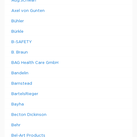
Aug.Schwan
Axel von Gunten
Bühler
Bürkle
B-SAFETY
B. Braun
BAG Health Care GmbH
Bandelin
Barnstead
BartelsRieger
Bayha
Becton Dickinson
Behr
Bel-Art Products