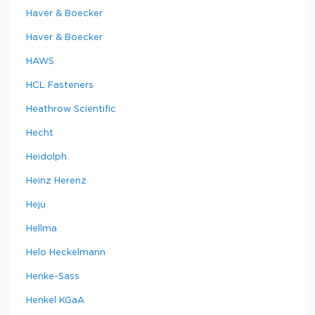
Haver & Boecker
Haver & Boecker
HAWS
HCL Fasteners
Heathrow Scientific
Hecht
Heidolph
Heinz Herenz
Heju
Hellma
Helo Heckelmann
Henke-Sass
Henkel KGaA