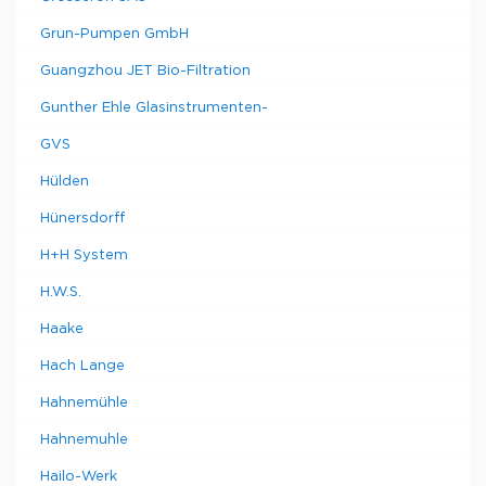
Grun-Pumpen GmbH
Guangzhou JET Bio-Filtration
Gunther Ehle Glasinstrumenten-
GVS
Hülden
Hünersdorff
H+H System
H.W.S.
Haake
Hach Lange
Hahnemühle
Hahnemuhle
Hailo-Werk