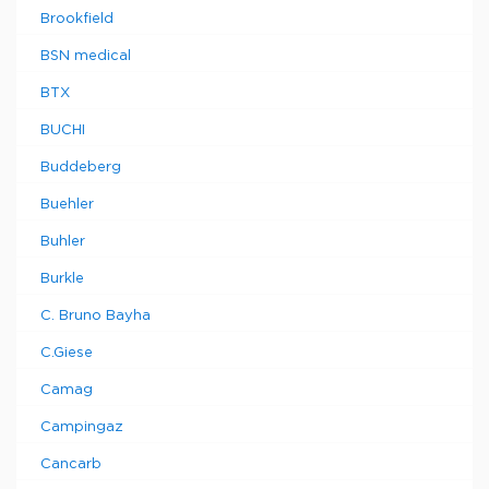
Brookfield
BSN medical
BTX
BUCHI
Buddeberg
Buehler
Buhler
Burkle
C. Bruno Bayha
C.Giese
Camag
Campingaz
Cancarb