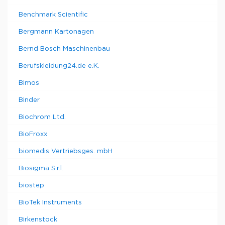
Benchmark Scientific
Bergmann Kartonagen
Bernd Bosch Maschinenbau
Berufskleidung24.de e.K.
Bimos
Binder
Biochrom Ltd.
BioFroxx
biomedis Vertriebsges. mbH
Biosigma S.r.l.
biostep
BioTek Instruments
Birkenstock