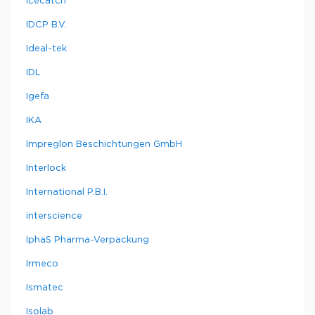
Icecatch
IDCP B.V.
Ideal-tek
IDL
Igefa
IKA
Impreglon Beschichtungen GmbH
Interlock
International P.B.I.
interscience
IphaS Pharma-Verpackung
Irmeco
Ismatec
Isolab