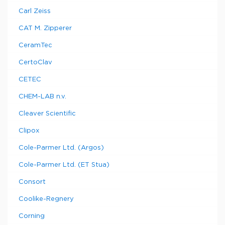
Carl Zeiss
CAT M. Zipperer
CeramTec
CertoClav
CETEC
CHEM-LAB n.v.
Cleaver Scientific
Clipox
Cole-Parmer Ltd. (Argos)
Cole-Parmer Ltd. (ET Stua)
Consort
Coolike-Regnery
Corning