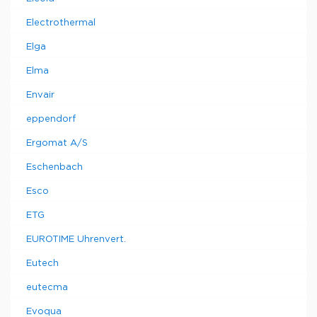
Electrothermal
Elga
Elma
Envair
eppendorf
Ergomat A/S
Eschenbach
Esco
ETG
EUROTIME Uhrenvert.
Eutech
eutecma
Evoqua