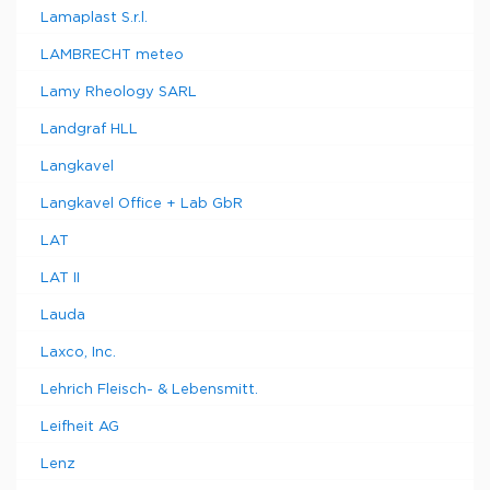
Lamaplast S.r.l.
LAMBRECHT meteo
Lamy Rheology SARL
Landgraf HLL
Langkavel
Langkavel Office + Lab GbR
LAT
LAT II
Lauda
Laxco, Inc.
Lehrich Fleisch- & Lebensmitt.
Leifheit AG
Lenz