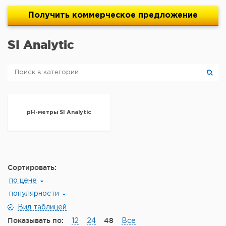
Получить
коммерческое
предложение
SI Analytic
pH-метры SI Analytic
Сортировать:
по цене
популярности
Вид таблицей
Показывать по:
48
12
24
Все