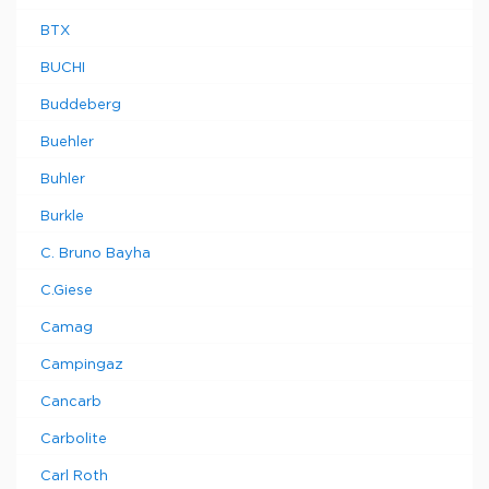
BTX
BUCHI
Buddeberg
Buehler
Buhler
Burkle
C. Bruno Bayha
C.Giese
Camag
Campingaz
Cancarb
Carbolite
Carl Roth