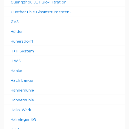
Guangzhou JET Bio-Filtration
Gunther Ehle Glasinstrumenten-
GVS
Hülden
Hünersdorff
H+H System
H.W.S.
Haake
Hach Lange
Hahnemühle
Hahnemuhle
Hailo-Werk
Haiminger KG