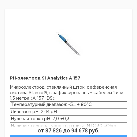
PH-электрод SI Analytics A 157
Микроэлектрод, стеклянный шток, референсная
система Silamid®, с зафиксированным кабелем 1 или
1,5 метра (A 157 IDS);
Температурный диапазон: -5... + 80°C
Диапазон pH: 2-14 pH
Нулевая точка pH=7,0 ±0,3
Наличие температурного датчика: NTC 30 kOhm
от
87 826
до
94 678
руб.
Длина узкой части//Диаметр макс./мин.: 120 мм/12 мм