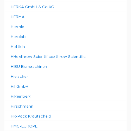
HERKA GmbH & Co KG
HERMA
Hermle
Herolab
Hettich
HHeathrow Scientificeathrow Scientific
HIBU Eismaschinen
Hielscher
Hil GmbH
Hilgenberg
Hirschmann
HK-Pack Krautscheid
HMC-EUROPE