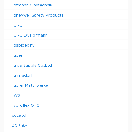
Hofmann Glastechnik
Honeywell Safety Products
HORO
HORO Dr. Hofmann
Hospidex nv
Huber
Huixia Supply Co.,Ltd.
Hunersdorff
Hupfer Metallwerke
HWS
Hydroflex OHG
Icecatch
IDCP B.V.