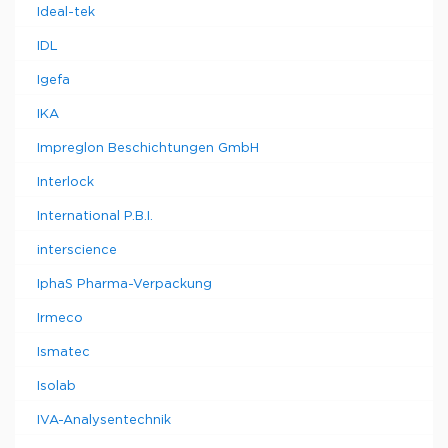
Ideal-tek
IDL
Igefa
IKA
Impreglon Beschichtungen GmbH
Interlock
International P.B.I.
interscience
IphaS Pharma-Verpackung
Irmeco
Ismatec
Isolab
IVA-Analysentechnik