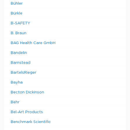
Bühler
Bürkle
B-SAFETY
B. Braun
BAG Health Care GmbH
Bandelin
Barnstead
BartelsRieger
Bayha
Becton Dickinson
Behr
Bel-Art Products
Benchmark Scientific