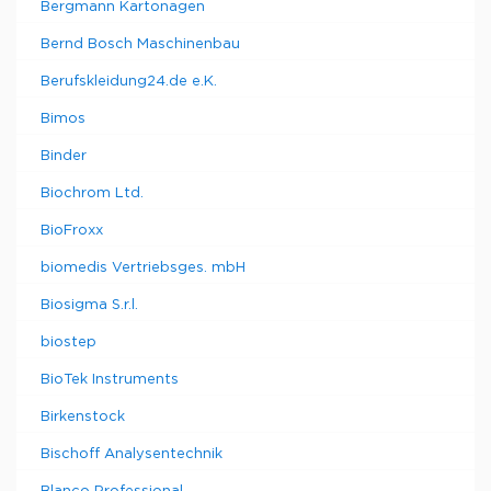
Bergmann Kartonagen
Bernd Bosch Maschinenbau
Berufskleidung24.de e.K.
Bimos
Binder
Biochrom Ltd.
BioFroxx
biomedis Vertriebsges. mbH
Biosigma S.r.l.
biostep
BioTek Instruments
Birkenstock
Bischoff Analysentechnik