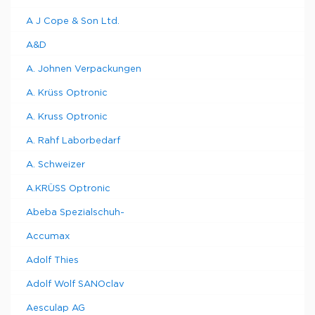
A J Cope & Son Ltd.
A&D
A. Johnen Verpackungen
A. Krüss Optronic
A. Kruss Optronic
A. Rahf Laborbedarf
A. Schweizer
A.KRÜSS Optronic
Abeba Spezialschuh-
Accumax
Adolf Thies
Adolf Wolf SANOclav
Aesculap AG