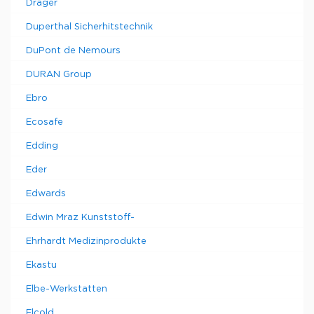
Drager
Duperthal Sicherhitstechnik
DuPont de Nemours
DURAN Group
Ebro
Ecosafe
Edding
Eder
Edwards
Edwin Mraz Kunststoff-
Ehrhardt Medizinprodukte
Ekastu
Elbe-Werkstatten
Elcold